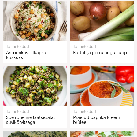
Taimetoidud
Taimetoidud
Aroomikas lillkapsa
Kartuli ja porrulaugu supp
kuskuss
Taimetoidud
Taimetoidud
Soe roheline läätsesalat
Praetud paprika kreem
suvikõrvitsaga
brülee