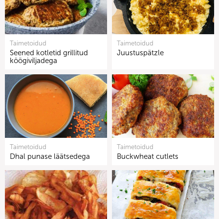
Taimetoidud
Taimetoidud
Seened kotletid grillitud
Juustuspätzle
köögiviljadega
Taimetoidud
Taimetoidud
Dhal punase läätsedega
Buckwheat cutlets