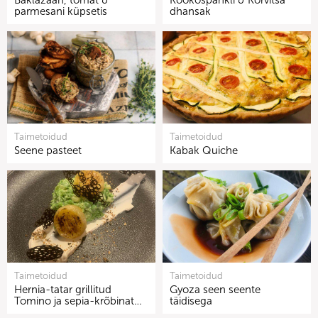
Baklažaan, tomat &
Kookospähkli & Kõrvitsa
parmesani küpsetis
dhansak
Taimetoidud
Taimetoidud
Seene pasteet
Kabak Quiche
Taimetoidud
Taimetoidud
Hernia-tatar grillitud
Gyoza seen seente
Tomino ja sepia-krõbinat…
täidisega