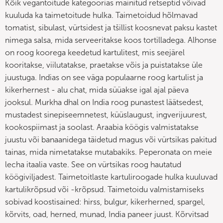
Kõik vegantoitude kategoorias mainitud retseptid võivad
kuuluda ka taimetoitude hulka. Taimetoidud hõlmavad
tomatist, sibulast, vürtsidest ja tšillist koosnevat paksu kastet
nimega salsa, mida serveeritakse koos tortilladega. Alhonse
on roog koorega keedetud kartulitest, mis seejärel
kooritakse, viilutatakse, praetakse võis ja puistatakse üle
juustuga. Indias on see väga populaarne roog kartulist ja
kikerhernest - alu chat, mida süüakse igal ajal päeva
jooksul. Murkha dhal on India roog punastest läätsedest,
mustadest sinepiseemnetest, küüslaugust, ingverijuurest,
kookospiimast ja soolast. Araabia köögis valmistatakse
juustu või banaanidega täidetud magus või vürtsikas pakitud
tainas, mida nimetatakse mutabakiks. Peperonata on meie
lecha itaalia vaste. See on vürtsikas roog hautatud
köögiviljadest. Taimetoitlaste kartuliroogade hulka kuuluvad
kartulikrõpsud või -krõpsud. Taimetoidu valmistamiseks
sobivad koostisained: hirss, bulgur, kikerherned, spargel,
kõrvits, oad, herned, munad, India paneer juust. Kõrvitsad