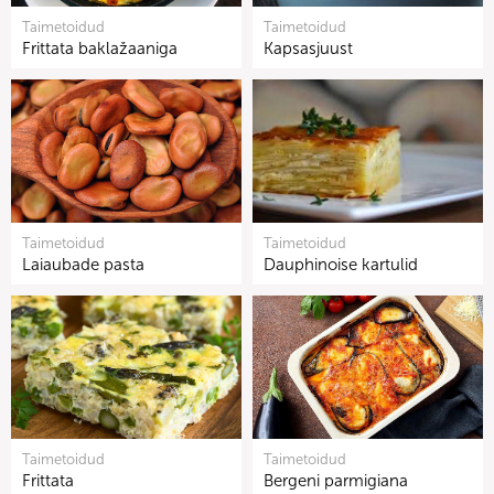
Taimetoidud
Taimetoidud
Frittata baklažaaniga
Kapsasjuust
Taimetoidud
Taimetoidud
Laiaubade pasta
Dauphinoise kartulid
Taimetoidud
Taimetoidud
Frittata
Bergeni parmigiana