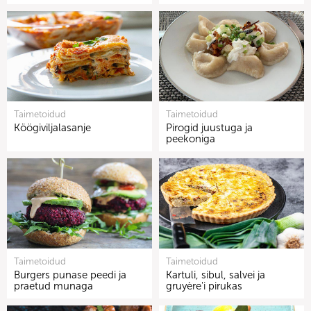
Taimetoidud
Taimetoidud
Köögiviljalasanje
Pirogid juustuga ja
peekoniga
Taimetoidud
Taimetoidud
Burgers punase peedi ja
Kartuli, sibul, salvei ja
praetud munaga
gruyère'i pirukas