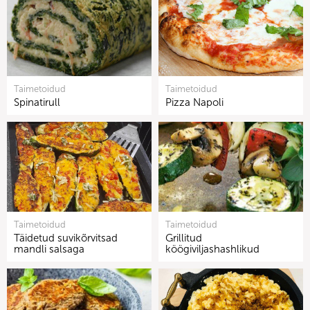
Taimetoidud
Taimetoidud
Spinatirull
Pizza Napoli
Taimetoidud
Taimetoidud
Täidetud suvikõrvitsad
Grillitud
mandli salsaga
köögiviljashashlikud