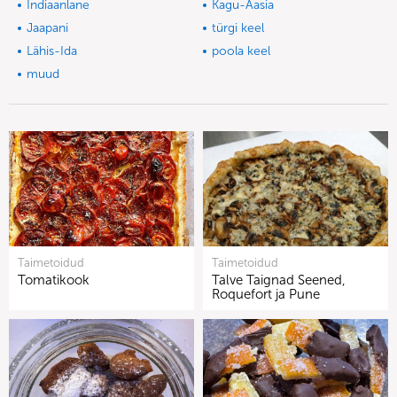
Indiaanlane
Kagu-Aasia
Jaapani
türgi keel
Lähis-Ida
poola keel
muud
Taimetoidud
Taimetoidud
Tomatikook
Talve Taignad Seened,
Roquefort ja Pune