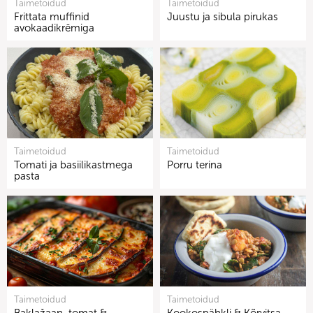
Taimetoidud
Taimetoidud
Frittata muffinid
Juustu ja sibula pirukas
avokaadikrēmiga
Taimetoidud
Taimetoidud
Tomati ja basiilikastmega
Porru terina
pasta
Taimetoidud
Taimetoidud