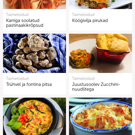
Taimetoidud
Taimetoidud
Karriga soolatud
Köögivilja pirukad
pastinaakikrõpsud
Taimetoidud
Taimetoidud
Trühvel ja fontina pitsa
Juustusoolev Zucchini-
nuudlitega