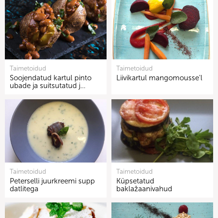
Taimetoidud
Taimetoidud
Soojendatud kartul pinto
Liivikartul mangomousse'l
ubade ja suitsutatud j…
Taimetoidud
Taimetoidud
Peterselli juurkreemi supp
Küpsetatud
datlitega
baklažaanivahud