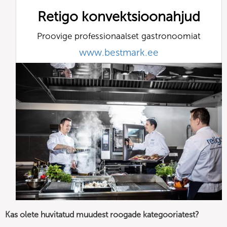
Retigo konvektsioonahjud
Proovige professionaalset gastronoomiat
www.bestmark.ee
Kas olete huvitatud muudest roogade kategooriatest?