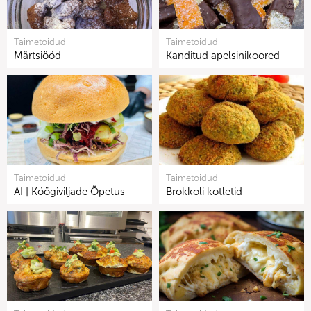
Taimetoidud
Taimetoidud
Märtsiööd
Kanditud apelsinikoored
Taimetoidud
Taimetoidud
AI | Köögiviljade Õpetus
Brokkoli kotletid