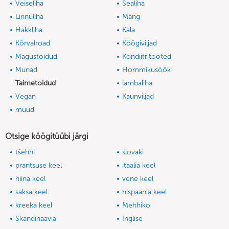
Veiseliha
Sealiha
Linnuliha
Mäng
Hakkliha
Kala
Kõrvalroad
Köögiviljad
Magustoidud
Kondiitritooted
Munad
Hommikusöök
Taimetoidud
lambaliha
Vegan
Kaunviljad
muud
Otsige köögitüübi järgi
tšehhi
slovaki
prantsuse keel
itaalia keel
hiina keel
vene keel
saksa keel
hispaania keel
kreeka keel
Mehhiko
Skandinaavia
Inglise