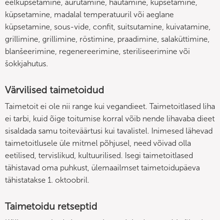
eelküpsetamine, aurutamine, hautamine, küpsetamine,
küpsetamine, madalal temperatuuril või aeglane
küpsetamine, sous-vide, confit, suitsutamine, kuivatamine,
grillimine, grillimine, röstimine, praadimine, salaküttimine,
blanšeerimine, regenereerimine, steriliseerimine või
šokkjahutus.
Värvilised taimetoidud
Taimetoit ei ole nii range kui vegandieet. Taimetoitlased liha
ei tarbi, kuid õige toitumise korral võib nende lihavaba dieet
sisaldada samu toiteväärtusi kui tavalistel. Inimesed lähevad
taimetoitlusele üle mitmel põhjusel, need võivad olla
eetilised, tervislikud, kultuurilised. Isegi taimetoitlased
tähistavad oma puhkust, ülemaailmset taimetoidupäeva
tähistatakse 1. oktoobril.
Taimetoidu retseptid