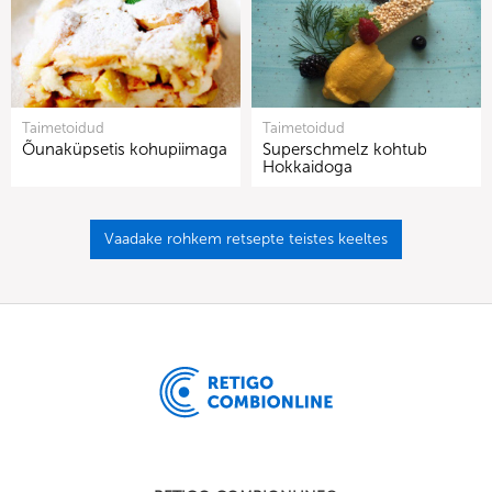
Taimetoidud
Taimetoidud
Õunaküpsetis kohupiimaga
Superschmelz kohtub
Hokkaidoga
Vaadake rohkem retsepte teistes keeltes