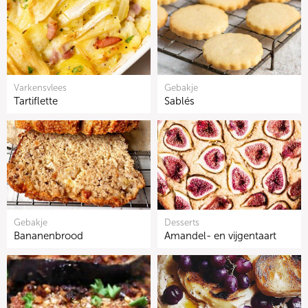
Varkensvlees
Gebakje
Tartiflette
Sablés
Gebakje
Desserts
Bananenbrood
Amandel- en vijgentaart