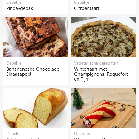
Gebakje
Gebakje
Pinda-gebak
Citroentaart
Gebakje
Vegetarische gerechten
Bananencake Chocolade
Wintertaart met
Sinaasappel
Champignons, Roquefort
en Tijm
Gebakje
Desserts