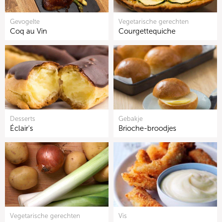
Gevogelte
Vegetarische gerechten
Coq au Vin
Courgettequiche
Desserts
Gebakje
Éclair's
Brioche-broodjes
Vegetarische gerechten
Vis