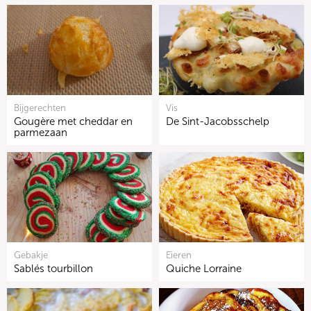
Bijgerechten
Vis
Gougère met cheddar en
De Sint-Jacobsschelp
parmezaan
Gebakje
Eieren
Sablés tourbillon
Quiche Lorraine