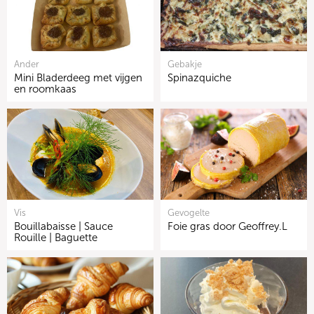
Ander
Gebakje
Mini Bladerdeeg met vijgen
Spinazquiche
en roomkaas
Vis
Gevogelte
Bouillabaisse | Sauce
Foie gras door Geoffrey.L
Rouille | Baguette