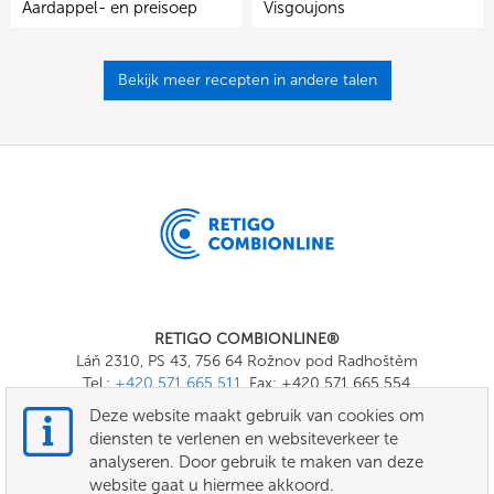
Aardappel- en preisoep
Visgoujons
Bekijk meer recepten in andere talen
RETIGO COMBIONLINE®
Láň 2310, PS 43, 756 64 Rožnov pod Radhoštěm
Tel.:
+420 571 665 511
, Fax: +420 571 665 554
E-mail:
info@combionline.com
Deze website maakt gebruik van cookies om
diensten te verlenen en websiteverkeer te
analyseren. Door gebruik te maken van deze
OnlineMenu
website gaat u hiermee akkoord.