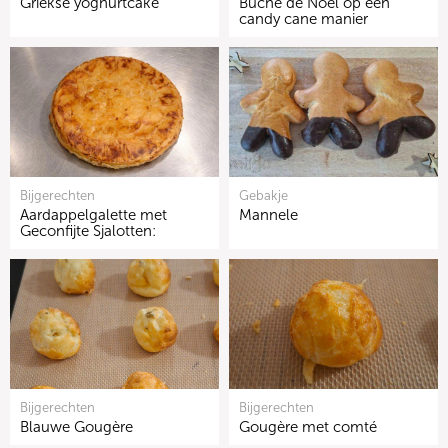
Griekse yoghurtcake
Bûche de Noël op een
candy cane manier
Bijgerechten
Gebakje
Aardappelgalette met
Mannele
Geconfijte Sjalotten:
Bijgerechten
Bijgerechten
Blauwe Gougère
Gougère met comté