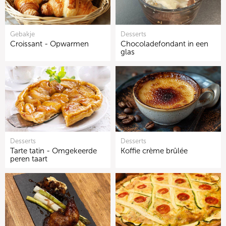
Gebakje
Desserts
Croissant - Opwarmen
Chocoladefondant in een
glas
Desserts
Desserts
Tarte tatin - Omgekeerde
Koffie crème brûlée
peren taart