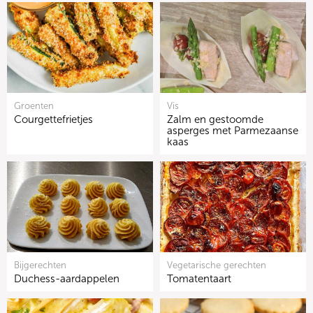
Groenten
Vis
Courgettefrietjes
Zalm en gestoomde
asperges met Parmezaanse
kaas
Bijgerechten
Vegetarische gerechten
Duchess-aardappelen
Tomatentaart