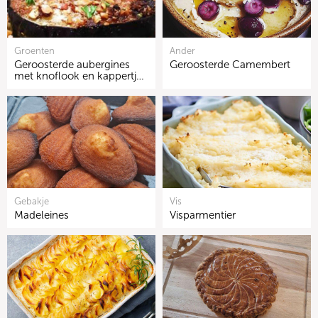
Groenten
Ander
Geroosterde aubergines
Geroosterde Camembert
met knoflook en kappertj…
Gebakje
Vis
Madeleines
Visparmentier