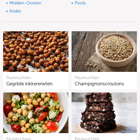
Midden-Oosten
Pools
Ander
Peulvruchten
Peulvruchten
Gegrilde kikkererwten
Champignonscroutons
Peulvruchten
Peulvruchten