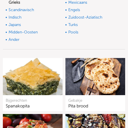
Grieks
Mexicaans
Scandinavisch
Engels
Indisch
Zuidoost-Aziatisch
Japans
Turks
Midden-Oosten
Pools
Ander
Bijgerechten
Gebakje
Spanakopita
Pita brood