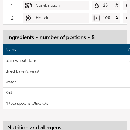
1
Combination
25
%
2
Hot air
100
%
Ingredients - number of portions - 8
Name
V
plain wheat flour
dried baker's yeast
water
Salt
4 tble spoons Olive Oil
Nutrition and allergens