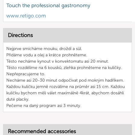
Touch the professional gastronomy
www.retigo.com
Directions
Nejprve smícháme mouku, droždí a sůl.
Přidáme vodu a olej a krátce prohněteme.
Těsto necháme kynout v konvektomatu asi 20 minut.
Těsto rozdělíme na 6 kousků, zlehka prohněteme na kuličky.
Nepřepracujeme to.
Necháme asi 20-30 minut odpočívat pod mokrým hadříkem.
Každou kuličku jemně rozválíme na průměr asi 15 cm. Každou
kuličku bychom měli válet maximálně 4krát, abychom dosáhli
duté placky.
Pečeme na daný program asi 3 minuty.
Recommended accessories