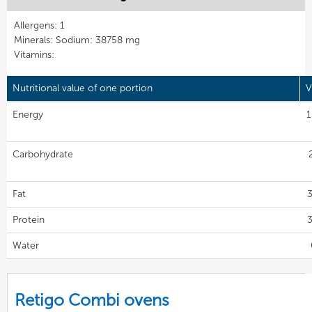
Allergens: 1
Minerals: Sodium: 38758 mg
Vitamins:
Nutritional value of one portion
V
Energy
1
Carbohydrate
Fat
3
Protein
3
Water
Retigo Combi ovens