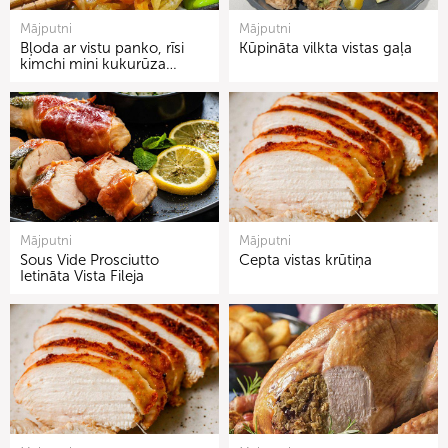
Mājputni
Mājputni
Bļoda ar vistu panko, rīsi
Kūpināta vilkta vistas gaļa
kimchi mini kukurūza…
Mājputni
Mājputni
Sous Vide Prosciutto
Cepta vistas krūtiņa
Ietināta Vista Fileja