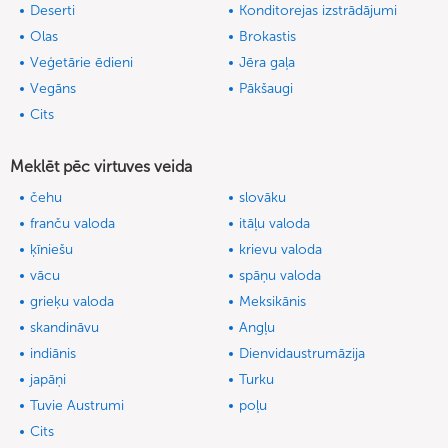
Deserti
Konditorejas izstrādājumi
Olas
Brokastis
Veģetārie ēdieni
Jēra gaļa
Vegāns
Pākšaugi
Cits
Meklēt pēc virtuves veida
čehu
slovāku
franču valoda
itāļu valoda
ķīniešu
krievu valoda
vācu
spāņu valoda
grieķu valoda
Meksikānis
skandināvu
Angļu
indiānis
Dienvidaustrumāzija
japāņi
Turku
Tuvie Austrumi
poļu
Cits