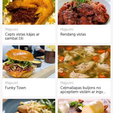
Mājputni
Mājputni
Cepts vistas kājas ar
Rendang vistas
sambal čili
Mājputni
Mājputni
Funky Town
Ceļmallapas buljons no
apceptiem vistām ar ingv…