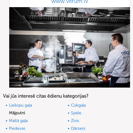
www.vitrum.lv
Vai jūs interesē citas ēdienu kategorijas?
Liellopu gaļa
Cūkgaļa
Mājputni
Spēle
Maltā gaļa
Zivis
Piedevas
Dārzeņi