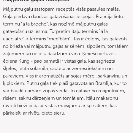
Mājputnu gaļu sastopam receptēs visās pasaules malās.
Gaļa piedāvā daudzas gatavošanas iespējas. Francijā lieto
terminu "á la broche", kas nozīmē mājputnu gaļas
gatavošanu uz iesma. Turpretim itāļu termins "á la
cacciatre" ir termins "medībām". Tas ir ēdiens, kas gatavots
no brieža vai mājputnu gaļas ar sēnēm, sīpoliem, tomātiem,
zaļumiem un nelielu daudzumu vīna. Ķīniešu virtuves
ēdiena Kung - pao pamatā ir vistas gaļa, kas sagriezta
šķēlēs, ietīta solamilā, sautēta ar zemesriekstiem un
puraviem. Viss ir aromatizēts ar sojas mērci, sarkanvīnu un
ķiplokiem. Putnu gaļa tiek plaši gatavota arī Brazīlijā, kur to
var baudīt camaro zupas veidā. To gatavo no mājputniem,
rīsiem, sakņu dārzeņiem un tomātiem. Itāļu makaronu
ravioli bieži pilda ar vistas maisījumu ar spinātiem, kas
pārkaisīti ar rīvētu cieto sieru.