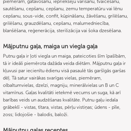
piemēram, gatavošanu, iepriekšēju vārīšanu, tvaicēšanu,
sautēšanu, cepšanu, cepšanu, zemu temperatūru vai lēnu
cepšanu, sous-vide, confit, kūpināšanu, žāvēšanu, grilēšanu,
grilēšanu, grauzdēšanu, cepšanu, malumedniecība,
blanšēšana, reģenerācija, sterilizācija vai šoka dzesēšana.
Mājputnu gaļa, maiga un viegla gaļa
Putnu gaļa ir ļoti viegla un maiga, pateicoties šīm īpašībām,
tā ir ideāli piemērota dažāda veida diētām. Mājputnu gaļa ir
kļuvusi par iecienītu ēdienu visā pasaulē tās garšīgās garšas
dēļ. Tā satur vairākas svarīgas vielas, piemēram,
olbaltumvielas, dzelzi, magniju, minerālvielas un B un C
vitamīnus. Gaļas kvalitāti ietekmē vecums un suga, kā arī
barības veids un audzēšanas kvalitāte. Putnu gaļu iedala
grābeklī - vistas, tītara, vistas, pērļu vistiņas; ūdens - pīle,
zoss; lidojošie - balodis, baloži.
Mājputnu gaļas receptes