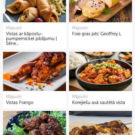
Mājputni
Mājputni
Vistas ar kāpostu-
Foie gras pēc Geoffrey.L
pumpernickel pildījumu |
Sēne…
Mājputni
Mājputni
Vistas Frango
Korejiešu asā sautētā vista