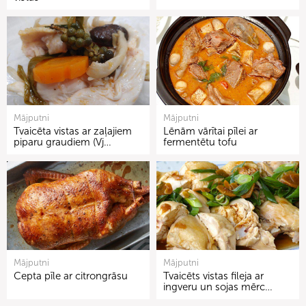
Mājputni
Mājputni
Tvaicēta vistas ar zaļajiem
Lēnām vārītai pīlei ar
piparu graudiem (Vj…
fermentētu tofu
Mājputni
Mājputni
Cepta pīle ar citrongrāsu
Tvaicēts vistas fileja ar
ingveru un sojas mērc…