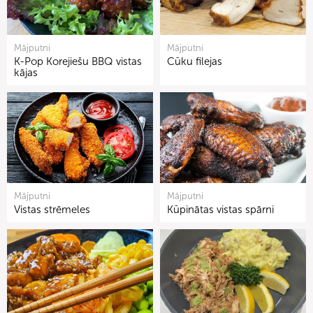
Mājputni
Mājputni
K-Pop Korejiešu BBQ vistas
Cūku filejas
kājas
Mājputni
Mājputni
Vistas strēmeles
Kūpinātas vistas spārni