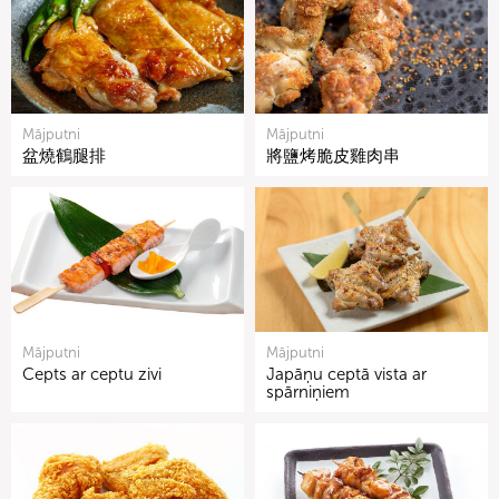
Mājputni
Mājputni
盆燒鶴腿排
將鹽烤脆皮雞肉串
Mājputni
Mājputni
Cepts ar ceptu zivi
Japāņu ceptā vista ar
spārniņiem