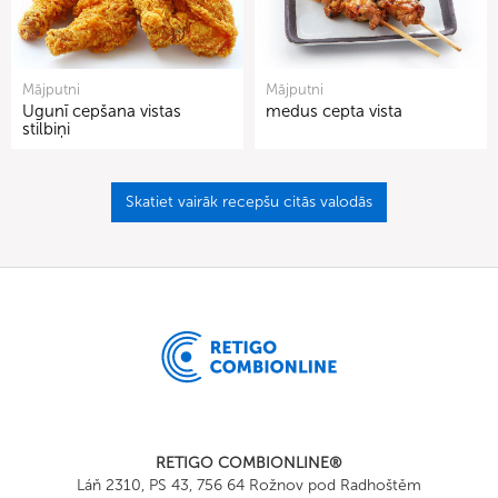
Mājputni
Mājputni
Ugunī cepšana vistas
medus cepta vista
stilbiņi
Skatiet vairāk recepšu citās valodās
RETIGO COMBIONLINE®
Láň 2310, PS 43, 756 64 Rožnov pod Radhoštěm