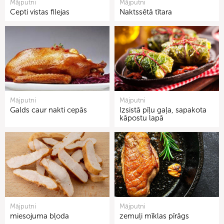
Mājputni
Mājputni
Cepti vistas filejas
Naktssētā tītara
Mājputni
Mājputni
Galds caur nakti cepās
Izsistā pīļu gaļa, sapakota
kāpostu lapā
Mājputni
Mājputni
miesojuma bļoda
zemuļi mīklas pīrāgs