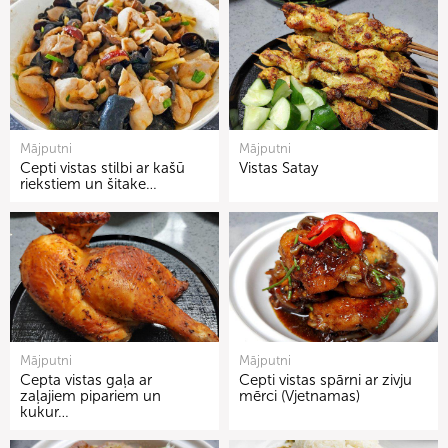
Mājputni
Mājputni
Cepti vistas stilbi ar kašū
Vistas Satay
riekstiem un šitake…
Mājputni
Mājputni
Cepta vistas gaļa ar
Cepti vistas spārni ar zivju
zaļajiem pipariem un
mērci (Vjetnamas)
kukur…