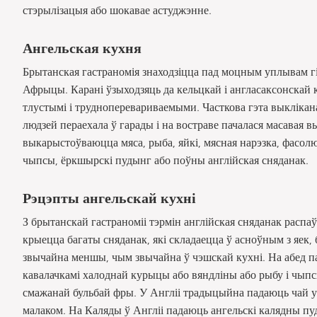
стэрылізацыя або шокавае астуджэнне.
Ангельская кухня
Брытанская гастраномія знаходзіцца пад моцным уплывам гіс
Афрыцы. Карані ўзыходзяць да кельцкай і англасаксонскай 
тлустымі і трудноперевариваемыми. Часткова гэта выклікан
людзей пераехала ў гарады і на востраве пачалася масавая 
выкарыстоўваюцца мяса, рыба, яйкі, мясная нарэзка, фасолю
чыпсы, ёркшырскі пудынг або поўны англійская сняданак.
Рэцэпты ангельскай кухні
З брытанскай гастраноміі тэрмін англійская сняданак распаў
крыецца багаты сняданак, які складаецца ў асноўным з яек, б
звычайна меншы, чым звычайна ў чэшскай кухні. На абед па
кавалачкамі халоднай курыцы або вяндліны або рыбу і чыпс
смажанай бульбай фры. У Англіі традыцыйна падаюць чай у
малаком. На Каляды ў Англіі падаюць ангельскі калядны пу