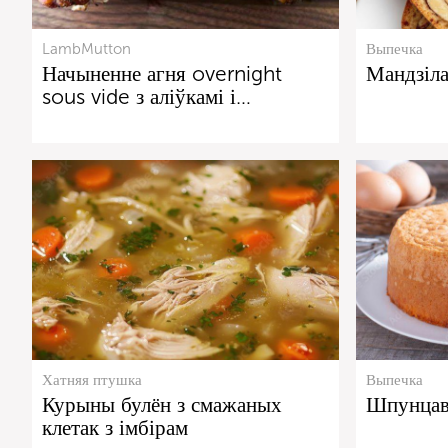
LambMutton
Выпечка
Начыненне агня overnight
Мандзіл
sous vide з аліўкамі і…
Хатняя птушка
Выпечка
Курыны булён з смажаных
Шпунцав
клетак з імбірам