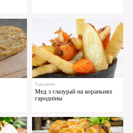
Гародніна
Мед з глазурай на кораньнях
гародніны