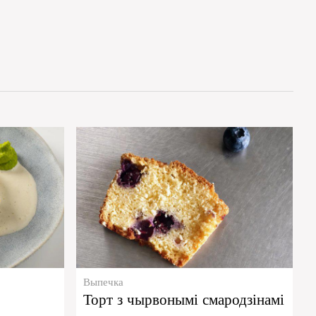
Выпечка
Торт з чырвонымі смародзінамі