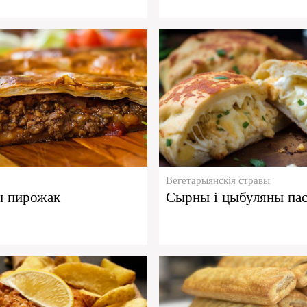
Вегетарыянскія стравы
ы пирожак
Сырны і цыбуляны па