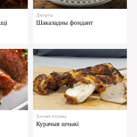
Дэсерты
шці
Шакаладны фондант
Хатняя птушка
Курачыя шчыкі