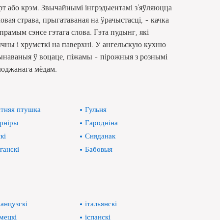
торт або крэм. Звычайнымі інгрэдыентамі з'яўляюцца
овая страва, прыгатаваная на ўрачыстасці, - качка
прамым сэнсе гэтага слова. Гэта пудынг, які
ычны і хрумсткі на паверхні. У ангельскую кухню
рынаваныя ў воцаце, піжамы - пірожныя з рознымі
алоджанага мёдам.
тняя птушка
Гульня
рніры
Гародніна
кі
Сняданак
ганскі
Бабовыя
анцузскі
італьянскі
мецкі
іспанскі