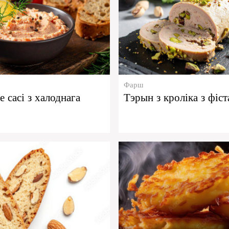
Фарш
е сасі з халоднага
Тэрын з кроліка з фіс