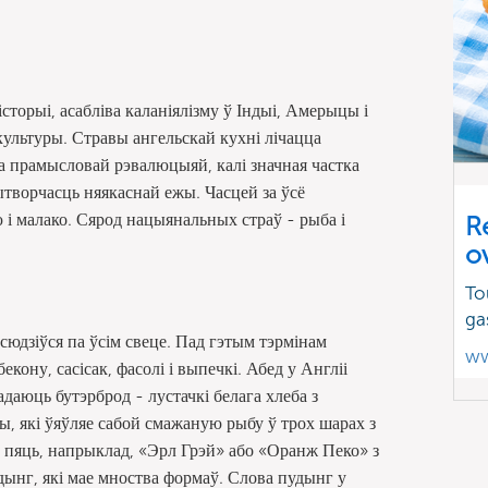
торыі, асабліва каланіялізму ў Індыі, Амерыцы і
культуры. Стравы ангельскай кухні лічацца
а прамысловай рэвалюцыяй, калі значная частка
вытворчасць няякаснай ежы. Часцей за ўсё
 і малако. Сярод нацыянальных страў - рыба і
R
o
To
ga
сюдзіўся па ўсім свеце. Пад гэтым тэрмінам
ww
екону, сасісак, фасолі і выпечкі. Абед у Англіі
даюць бутэрброд - лустачкі белага хлеба з
ы, які ўяўляе сабой смажаную рыбу ў трох шарах з
 пяць, напрыклад, «Эрл Грэй» або «Оранж Пеко» з
дынг, які мае мноства формаў. Слова пудынг у