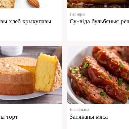
Гарніры
авы хлеб крыхупавы
Су-віда бульбяныя рё
Ялавічына
ы торт
Запяканы мяса