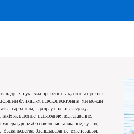
для падрыхтоўкі ежы прафесійны кухонны прыбор,
ецыфічным функцыям пароконвектомата, мы можам
са, гародніны, гарніраў і нават дэсертаў.
такіх як варэнне, папярэдняе прыгатаванне,
тэмпературнае або павольнае запяканне, су-від,
е, браканьерства, бланшыраванне, рэгенерацыя,