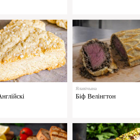
Ялавічына
нглійскі
Біф Велінгтон