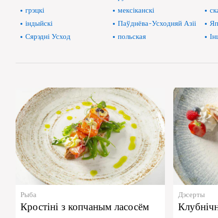
грэцкі
мексіканскі
ск
індыйскі
Паўднёва-Усходняй Азіі
Яп
Сярэдні Усход
польская
Ін
Рыба
Дэсерты
Кростіні з копчаным ласосём
Клубніч