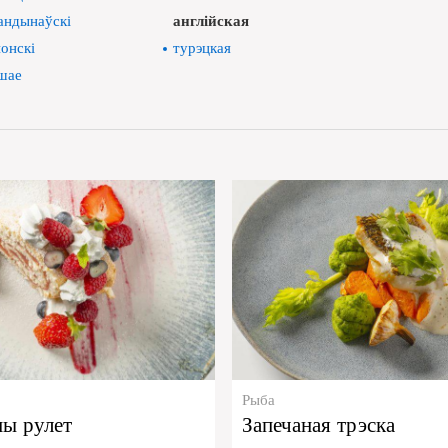
андынаўскі
англійская
онскі
турэцкая
шае
Рыба
ны рулет
Запечаная трэска