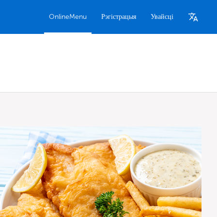
OnlineMenu
Рэгістрацыя
Увайсці