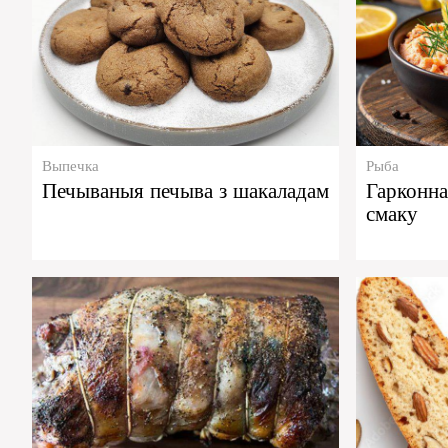
Выпечка
Рыба
Печываныя печыва з шакаладам
Гарконна
смаку