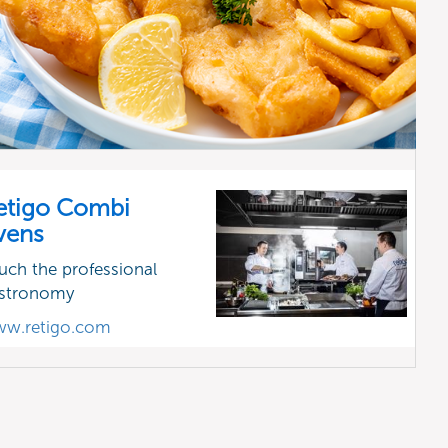
etigo Combi
vens
uch the professional
stronomy
w.retigo.com