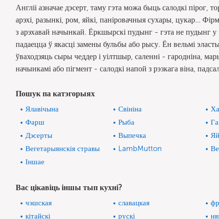
Англіі азначае дэсерт, таму гэта можа быць салодкі пірог, 
арэхі, разынкі, ром, яйкі, паніровачныя сухары, цукар… Фірм
з арэхавай начынкай. Ёркшырскі пудынг - гэта не пудынг у 
падаецца ў якасці замены бульбы або рысу. Ён вельмі эласт
ўваходзяць сыры чеддер і уілтшыр, саленні - гародніна, ма
начынкамі або пігмент - салодкі напой з рэзкага віна, падс
Пошук па катэгорыях
Ялавічына
Свініна
Ха
Фарш
Рыба
Га
Дэсерты
Выпечка
Яй
Вегетарыянскія стравы
LambMutton
Ве
Іншае
Вас цікавіць іншы тып кухні?
чэшская
славацкая
фр
кітайскі
рускі
ня