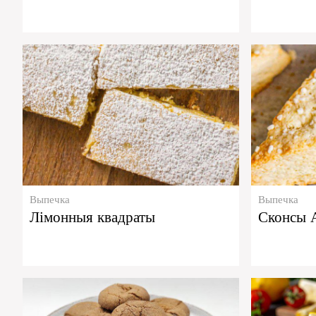
Выпечка
Выпечка
Лімонныя квадраты
Сконсы А