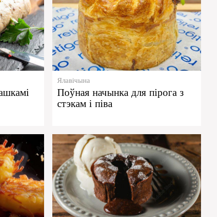
Ялавічына
ташкамі
Поўная начынка для пірога з
стэкам і піва