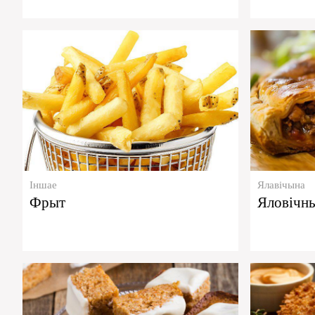
Іншае
Ялавічына
Фрыт
Яловічн