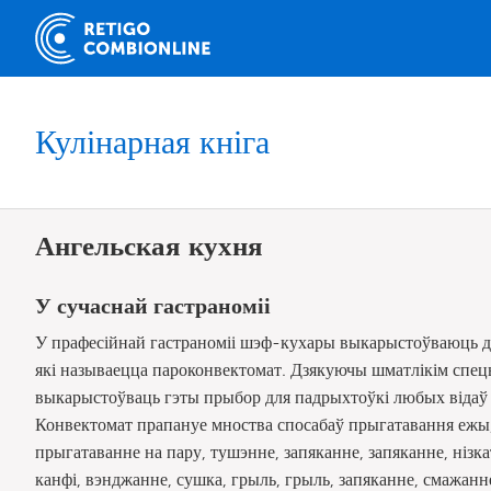
Кулінарная кніга
Ангельская кухня
У сучаснай гастраноміі
У прафесійнай гастраноміі шэф-кухары выкарыстоўваюць 
які называецца пароконвектомат. Дзякуючы шматлікім сп
выкарыстоўваць гэты прыбор для падрыхтоўкі любых відаў мя
Конвектомат прапануе мноства спосабаў прыгатавання ежы, 
прыгатаванне на пару, тушэнне, запяканне, запяканне, нізка
канфі, вэнджанне, сушка, грыль, грыль, запяканне, смажанн