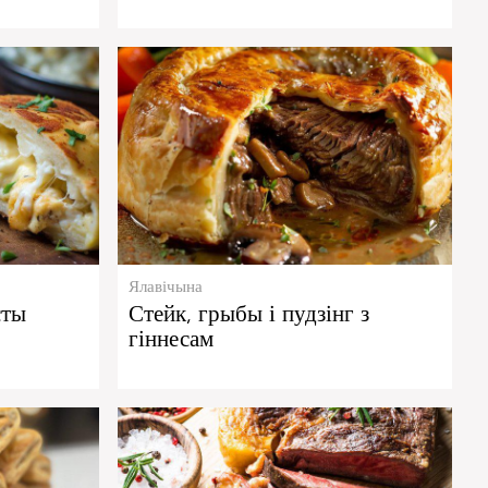
Ялавічына
сты
Стейк, грыбы і пудзінг з
гіннесам