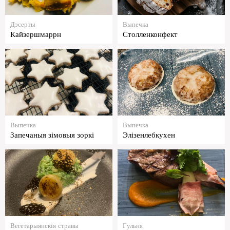
Дэсерты
Выпечка
Кайзершмаррн
Столленконфект
Выпечка
Выпечка
Запечаныя зімовыя зоркі
Элізенлебкухен
Вегетарыянскія стравы
Гульня