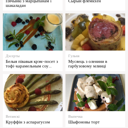
Пячынкі з марцыпанам і
Сырый флёмкхен
шакаладан
Дэсерты
Гульня
Белыя півавыя крэм-посет з
Мусяець з оленини в
тофі-карамельным соу…
гарбузовому млинці
Веганскі
Выпечка
Круффін з аспарагусом
Шыфоновы торт