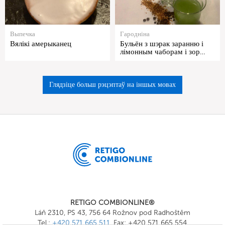
Выпечка
Гародніна
Вялікі амерыканец
Бульён з шэрак заранню і
лімонным чаборам і зор…
Глядзіце больш рэцэптаў на іншых мовах
RETIGO COMBIONLINE®
Láň 2310, PS 43, 756 64 Rožnov pod Radhoštěm
Tel.:
+420 571 665 511
, Fax: +420 571 665 554