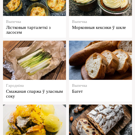
Выпечка
Выпечка
Лістковыя тарталеткі з
Морковныя кексики ў шкле
ласосем
Гародніна
Выпечка
Смажаная спаржа ў уласным
Багет
соку