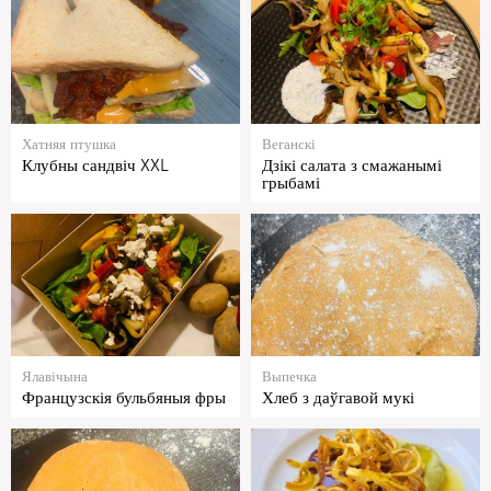
Хатняя птушка
Веганскі
Клубны сандвіч XXL
Дзікі салата з смажанымі
грыбамі
Ялавічына
Выпечка
Французскія бульбяныя фры
Хлеб з даўгавой мукі