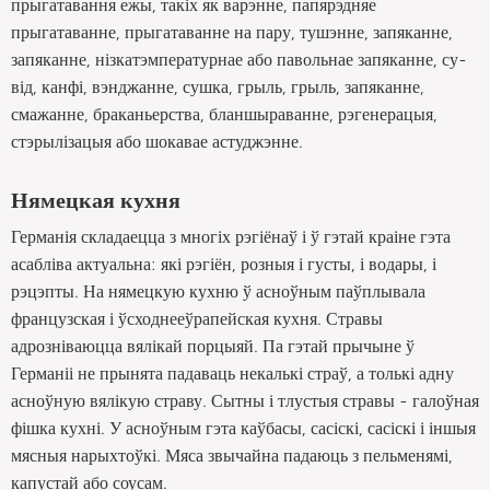
прыгатавання ежы, такіх як варэнне, папярэдняе
прыгатаванне, прыгатаванне на пару, тушэнне, запяканне,
запяканне, нізкатэмпературнае або павольнае запяканне, су-
від, канфі, вэнджанне, сушка, грыль, грыль, запяканне,
смажанне, браканьерства, бланшыраванне, рэгенерацыя,
стэрылізацыя або шокавае астуджэнне.
Нямецкая кухня
Германія складаецца з многіх рэгіёнаў і ў гэтай краіне гэта
асабліва актуальна: які рэгіён, розныя і густы, і водары, і
рэцэпты. На нямецкую кухню ў асноўным паўплывала
французская і ўсходнееўрапейская кухня. Стравы
адрозніваюцца вялікай порцыяй. Па гэтай прычыне ў
Германіі не прынята падаваць некалькі страў, а толькі адну
асноўную вялікую страву. Сытны і тлустыя стравы - галоўная
фішка кухні. У асноўным гэта каўбасы, сасіскі, сасіскі і іншыя
мясныя нарыхтоўкі. Мяса звычайна падаюць з пельменямі,
капустай або соусам.