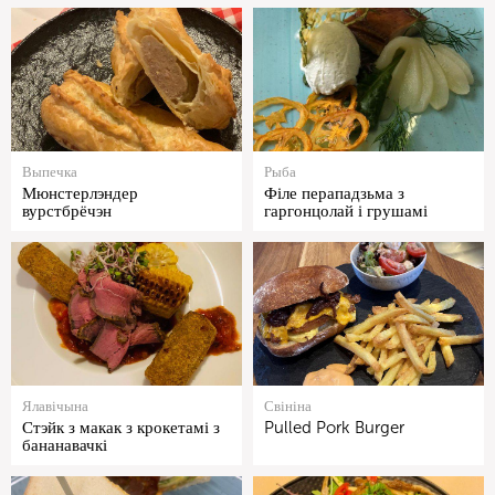
Выпечка
Рыба
Мюнстерлэндер
Філе перападзьма з
вурстбрёчэн
гаргонцолай і грушамі
Ялавічына
Свініна
Стэйк з макак з крокетамі з
Pulled Pork Burger
бананавачкі