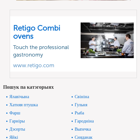
Retigo Combi
ovens
Touch the professional
gastronomy
www.retigo.com
Пошук па катэгорыях
Ялавічына
Свініна
Хатняя птушка
Гульня
Фарш
Рыба
Гарніры
Гародніна
Дэсерты
Выпечка
Яйкі
Сняданак