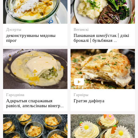
Дэсерты
Веганскі
деконструяваны мядовы
Панаваная шмоўстак | дзікі
пірог
брокалі | бульбяная …
Гародніна
Гарніры
Адкрытыя спаражавыя
Гратэн дафінуа
равіолі, апельсінавы вінегр…