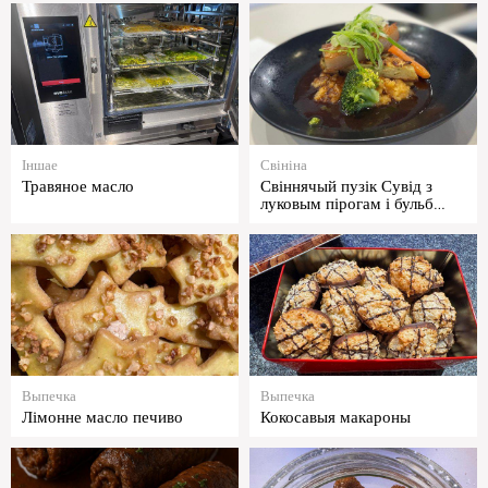
Іншае
Свініна
Травяное масло
Свіннячый пузік Сувід з
луковым пірогам і бульб…
Выпечка
Выпечка
Лімонне масло печиво
Кокосавыя макароны