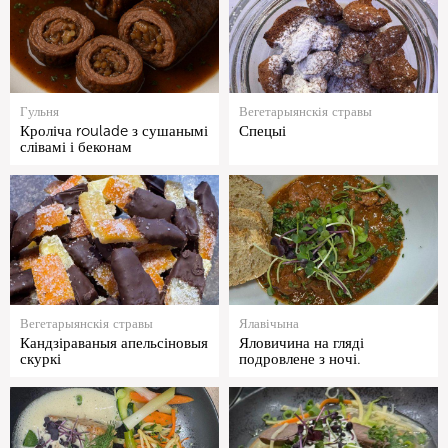
Гульня
Вегетарыянскія стравы
Кроліча roulade з сушанымі
Спецыі
слівамі і беконам
Вегетарыянскія стравы
Ялавічына
Кандзіраваныя апельсіновыя
Яловичина на гляді
скуркі
подровлене з ночі.