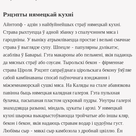
Рэцэпты нямецкай кухні
Айнтопф - адзін з найбуйнейшых страў нямецкай кухні.
Страва рыхтуецца ў адной збанку з спалучэннем мяса і
гародніны. У выніку атрымліваецца простае і вельмі смачнае
страва ў выглядзе супу. Шпецле - папулярны дэлікатэс,
асабліва ў Баварыі. Гэта макароны або пельмені, якія падаюць
да мясных страў або соусам. Тырольскі бекон - фірменнае
страва Ціроля. Рэцэпт сапраўднага цірольскага бекону ўяўляе
сабой камбінаваны спосаб паўночнага вэнджання і
міжземнаморскай сушкі мяса. На Каляды на стале абавязкова
павінна быць нямецкая калядная галерэя. Гэта пульхная
булачка, пасыпаная пластом цукровай пудры. Унутры галерэі
знаходзяцца разынкі, міндаль, цукаты і арэхі. У нямецкай
кухні шырока выкарыстоўваюцца тройчатые або іншы кляр,
бекон і бекон, якія надаюць стравам водар і цудоўны густ.
Любімы сыр - мяккі сыр камбозола з дробнай цвіллю. Ён