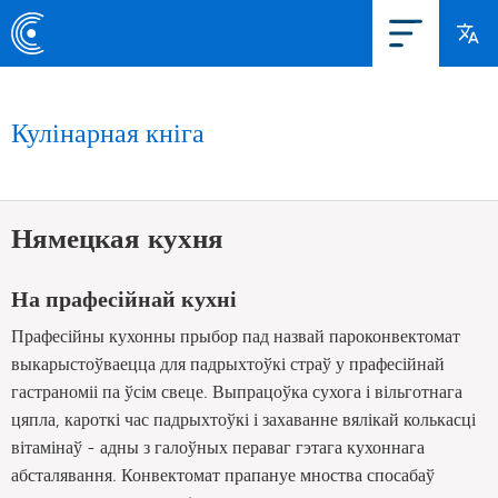
Кулінарная кніга
Нямецкая кухня
На прафесійнай кухні
Прафесійны кухонны прыбор пад назвай пароконвектомат
выкарыстоўваецца для падрыхтоўкі страў у прафесійнай
гастраноміі па ўсім свеце. Выпрацоўка сухога і вільготнага
цяпла, кароткі час падрыхтоўкі і захаванне вялікай колькасці
вітамінаў - адны з галоўных пераваг гэтага кухоннага
абсталявання. Конвектомат прапануе мноства спосабаў