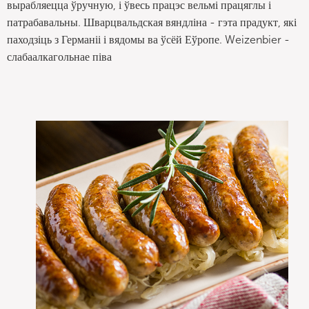
вырабляецца ўручную, і ўвесь працэс вельмі працяглы і
патрабавальны. Шварцвальдская вяндліна - гэта прадукт, які
паходзіць з Германіі і вядомы ва ўсёй Еўропе. Weizenbier -
слабаалкагольнае піва