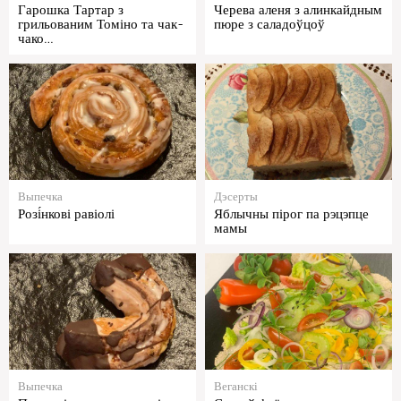
Гарошка Тартар з
Черева аленя з алинкайдным
грильованим Томіно та чак-
пюре з саладоўцоў
чако…
Выпечка
Дэсерты
Розі́нкові равіолі
Яблычны пірог па рэцэпце
мамы
Выпечка
Веганскі