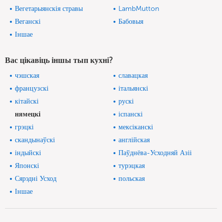
Вегетарыянскія стравы
LambMutton
Веганскі
Бабовыя
Іншае
Вас цікавіць іншы тып кухні?
чэшская
славацкая
французскі
італьянскі
кітайскі
рускі
нямецкі
іспанскі
грэцкі
мексіканскі
скандынаўскі
англійская
індыйскі
Паўднёва-Усходняй Азіі
Японскі
турэцкая
Сярэдні Усход
польская
Іншае