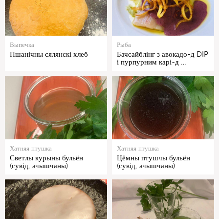
Выпечка
Рыба
Пшанічны сялянскі хлеб
Бачсайблінг з авокадо-д DIP
і пурпурним карі-д …
Хатняя птушка
Хатняя птушка
Светлы курыны бульён
Цёмны птушчы бульён
(сувід, ачышчаны)
(сувід, ачышчаны)