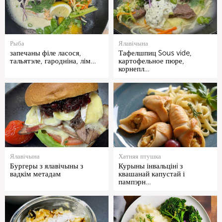
Рыба
Ялавічына
запечаны філе ласося,
Тафелшпиц Sous vide,
тальятэле, гародніна, лім…
картофельное пюре,
корнепл…
Ялавічына
Хатняя птушка
Бургеры з ялавічыны з
Курыны інвальцінi з
вадкім метадам
квашанай капустай і
пампэрн…