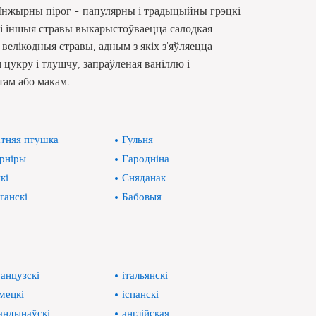
 Інжырны пірог - папулярны і традыцыйны грэцкі
ты і іншыя стравы выкарыстоўваецца салодкая
 велікодныя стравы, адным з якіх з'яўляецца
 цукру і тлушчу, запраўленая ваніллю і
там або макам.
тняя птушка
Гульня
рніры
Гародніна
кі
Сняданак
ганскі
Бабовыя
анцузскі
італьянскі
мецкі
іспанскі
андынаўскі
англійская