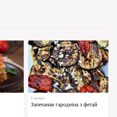
Гарніры
Запечаная гародніна з фетай