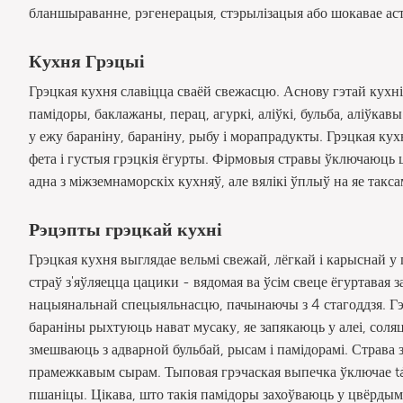
бланшыраванне, рэгенерацыя, стэрылізацыя або шокавае ас
Кухня Грэцыі
Грэцкая кухня славіцца сваёй свежасцю. Аснову гэтай кухні
памідоры, баклажаны, перац, агуркі, аліўкі, бульба, аліўкав
у ежу бараніну, бараніну, рыбу і морапрадукты. Грэцкая кух
фета і густыя грэцкія ёгурты. Фірмовыя стравы ўключаюць ца
адна з міжземнаморскіх кухняў, але вялікі ўплыў на яе такс
Рэцэпты грэцкай кухні
Грэцкая кухня выглядае вельмі свежай, лёгкай і карыснай 
страў з'яўляецца цацики - вядомая ва ўсім свеце ёгуртавая з
нацыянальнай спецыяльнасцю, пачынаючы з 4 стагоддзя. Гэ
бараніны рыхтуюць нават мусаку, яе запякаюць у алеі, соляц
змешваюць з адварной бульбай, рысам і памідорамі. Страва 
прамежкавым сырам. Тыповая грэчаская выпечка ўключае tá
пшаніцы. Цікава, што такія памідоры захоўваюць у цвёрдым 