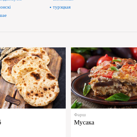
онскі
турэцкая
шае
Фарш
б
Мусака