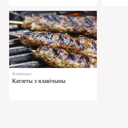
Ялавічына
Катлеты з ялавічыны