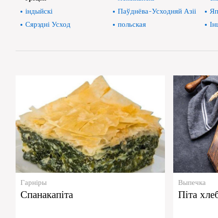
індыйскі
Паўднёва-Усходняй Азіі
Яп
Сярэдні Усход
польская
Ін
Гарніры
Выпечка
Спанакапіта
Піта хле