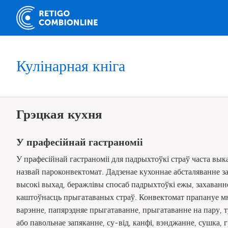
Кулінарная кніга
Грэцкая кухня
У прафесійнай гастраноміі
У прафесійнай гастраноміі для падрыхтоўкі страў часта в
назвай пароконвектомат. Дадзенае кухоннае абсталяванне з
высокі выхад, беражлівы спосаб падрыхтоўкі ежы, захаванне
каштоўнасць прыгатаваных страў. Конвектомат прапануе мн
варэнне, папярэдняе прыгатаванне, прыгатаванне на пару, т
або павольнае запяканне, су-від, канфі, вэнджанне, сушка, 