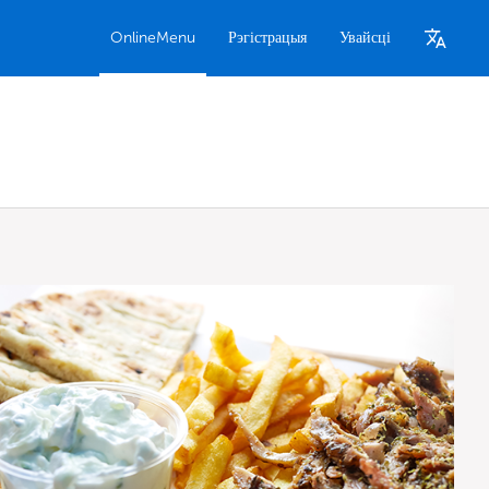
OnlineMenu
Рэгістрацыя
Увайсці