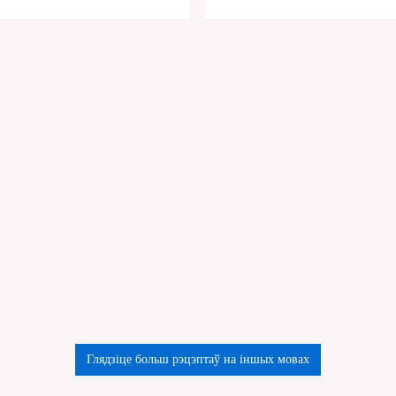
Глядзіце больш рэцэптаў на іншых мовах