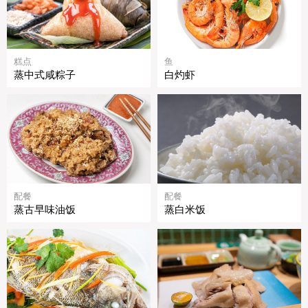
糕点
鱼
蒸中式咸粽子
白灼虾
配餐
配餐
蒸古早味油饭
蒸白米饭