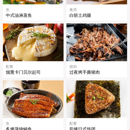
鱼
禽类
中式油淋蒸鱼
白斩土鸡腿
配餐
猪肉
烟熏卡门贝尔起司
过夜烤手撕猪肉
鱼
配餐
炙烤蒲烧鳗鱼
煎烤日式饭团