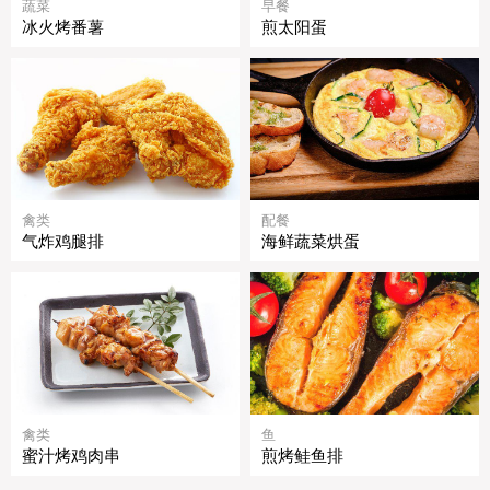
蔬菜
早餐
冰火烤番薯
煎太阳蛋
禽类
配餐
气炸鸡腿排
海鲜蔬菜烘蛋
禽类
鱼
蜜汁烤鸡肉串
煎烤鲑鱼排