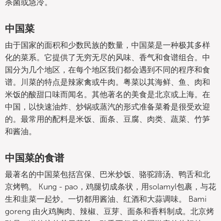
杀菌或急冷。
中国菜
由于国家的面积和少数民族的数量，中国菜是一种极其多样
化的菜系。它提供了无穷无尽的风味、香气和食谱组合。中
国分为几个地区，在每个地区我们都会遇到不同的程序和食
谱。川菜的特点是辣家禽或牛肉。粤菜以其海鲜、鱼、肉和
米饭的酸甜口味而闻名。其他著名的美食是北京或上海。在
中国，以快速油炸、炒锅或蒸汽的形式准备菜肴是很受欢迎
的。最常用的配料是米饭、面条、豆腐、肉类、蔬菜、竹笋
和酱油。
中国菜的食谱
最著名的中国菜包括宫保、巴米炒饭、骆驼蹄汤、鸭舌和北
京烤鸭。 Kung - pao，鸡腿切成条状，用solamyl包裹，与花
生和韭菜一起炒。一切都用酱油、红酒和大蒜调味。 Bami
goreng 由火鸡胸肉、辣椒、豆芽、面条和香料制成。北京烤