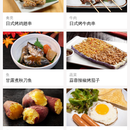
禽类
牛肉
日式烤鸡翅串
日式烤牛肉串
鱼
蔬菜
甘露煮秋刀鱼
蒜蓉辣椒烤茄子