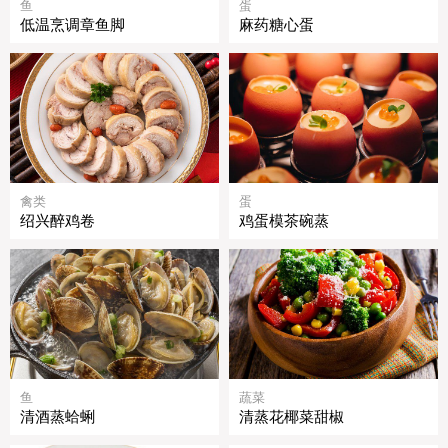
鱼
蛋
低温烹调章鱼脚
麻药糖心蛋
禽类
蛋
绍兴醉鸡卷
鸡蛋模茶碗蒸
鱼
蔬菜
清酒蒸蛤蜊
清蒸花椰菜甜椒