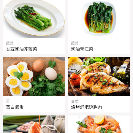
蔬菜
蔬菜
香蒜蚝油芥蓝菜
蚝油青江菜
蛋
禽类
蒸白煮蛋
烙烤舒肥鸡胸肉