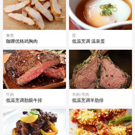
禽类
蛋
咖喱优格鸡胸肉
低温烹调 温泉蛋
牛肉
羊肉/羊肉
低温烹调肋眼牛排
低温烹调羊肋排