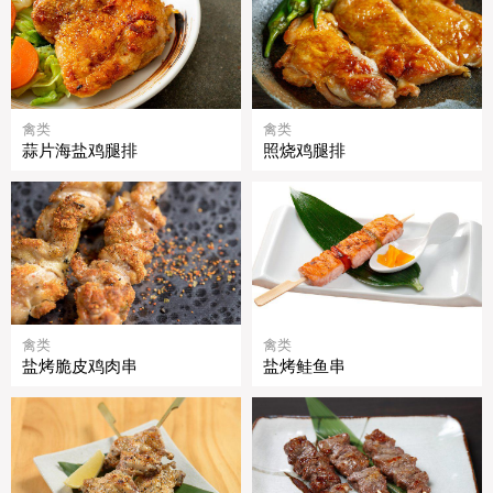
禽类
禽类
蒜片海盐鸡腿排
照烧鸡腿排
禽类
禽类
盐烤脆皮鸡肉串
盐烤鲑鱼串