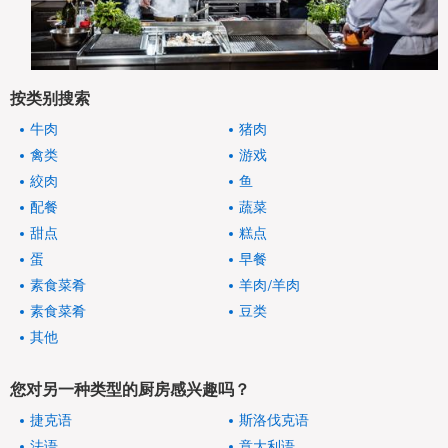
按类别搜索
牛肉
猪肉
禽类
游戏
絞肉
鱼
配餐
蔬菜
甜点
糕点
蛋
早餐
素食菜肴
羊肉/羊肉
素食菜肴
豆类
其他
您对另一种类型的厨房感兴趣吗？
捷克语
斯洛伐克语
法语
意大利语