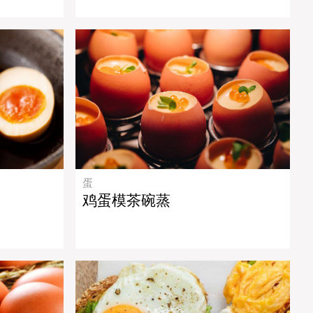
蛋
鸡蛋模茶碗蒸