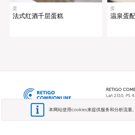
蛋
蛋
法式红酒千层蛋糕
温泉蛋
RETIGO COM
Láň 2310, PS 
Tel.:
+420 571 
E-mail:
info@c
本网站使用cookies来提供服务和分析