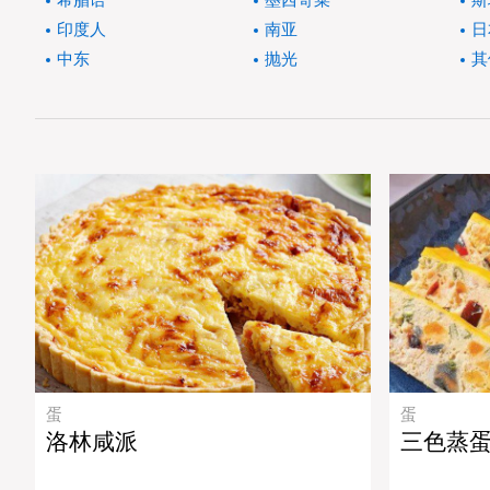
希腊语
墨西哥菜
斯
印度人
南亚
日
中东
抛光
其
蛋
蛋
洛林咸派
三色蒸