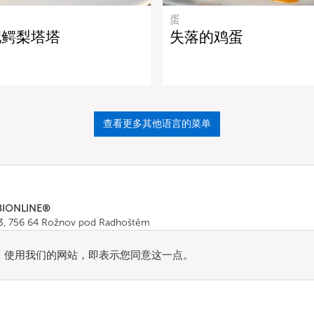
蛋
配鳄梨塔塔
失落的鸡蛋
查看更多其他语言的菜单
BIONLINE®
43, 756 64 Rožnov pod Radhoštěm
665 511
, Fax: +420 571 665 554
ombionline.com
流量。使用我们的网站，即表示您同意这一点。