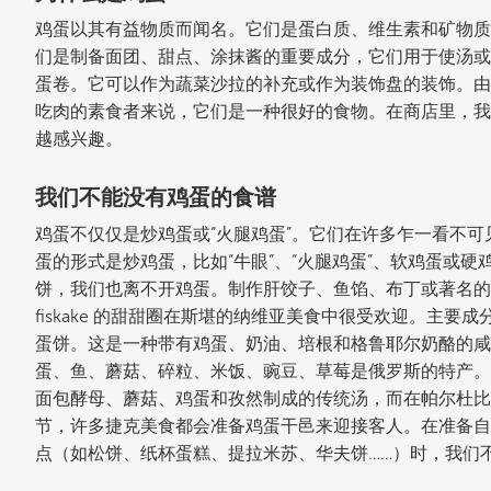
鸡蛋以其有益物质而闻名。它们是蛋白质、维生素和矿物质
们是制备面团、甜点、涂抹酱的重要成分，它们用于使汤或
蛋卷。它可以作为蔬菜沙拉的补充或作为装饰盘的装饰。由
吃肉的素食者来说，它们是一种很好的食物。在商店里，我
越感兴趣。
我们不能没有鸡蛋的食谱
鸡蛋不仅仅是炒鸡蛋或“火腿鸡蛋”。它们在许多乍一看不
蛋的形式是炒鸡蛋，比如“牛眼”、“火腿鸡蛋”、软鸡蛋或
饼，我们也离不开鸡蛋。制作肝饺子、鱼馅、布丁或著名的意大
fiskake 的甜甜圈在斯堪的纳维亚美食中很受欢迎。主
蛋饼。这是一种带有鸡蛋、奶油、培根和格鲁耶尔奶酪的咸
蛋、鱼、蘑菇、碎粒、米饭、豌豆、草莓是俄罗斯的特产。在 
面包酵母、蘑菇、鸡蛋和孜然制成的传统汤，而在帕尔杜比
节，许多捷克美食都会准备鸡蛋干邑来迎接客人。在准备自
点（如松饼、纸杯蛋糕、提拉米苏、华夫饼……）时，我们