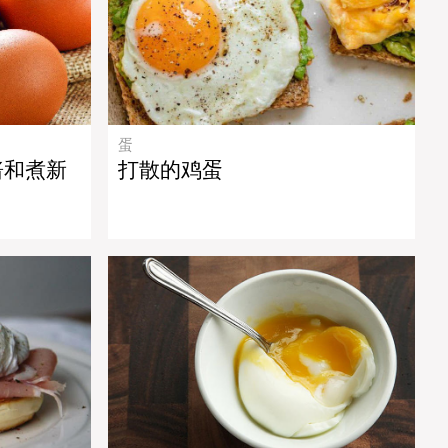
蛋
酱和煮新
打散的鸡蛋