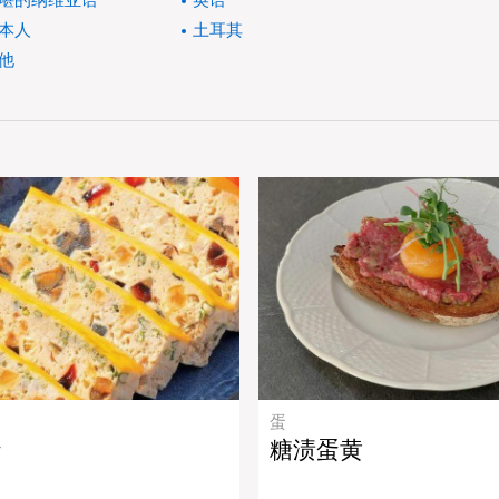
堪的纳维亚语
英语
本人
土耳其
他
蛋
蛋
糖渍蛋黄