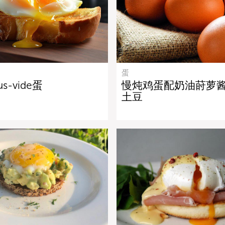
蛋
us-vide蛋
慢炖鸡蛋配奶油莳萝
土豆