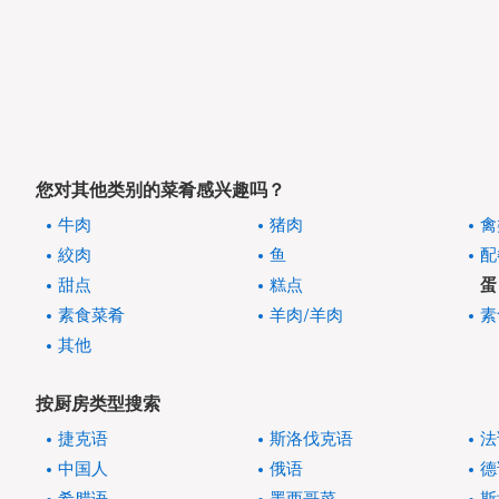
您对其他类别的菜肴感兴趣吗？
牛肉
猪肉
禽
絞肉
鱼
配
甜点
糕点
蛋
素食菜肴
羊肉/羊肉
素
其他
按厨房类型搜索
捷克语
斯洛伐克语
法
中国人
俄语
德