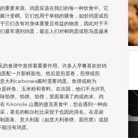
的重要来源。鸡蛋应该在我们的每一种饮食中。它
酱汁变稠。它们也用于单独的膳食，如炒鸡蛋或煎
于它们含有对身体重要且有益的物质，因此对于不
们最常遇到鸡蛋，最近人们对鹌鹑蛋或鸵鸟蛋越来
可见的食谱中发挥着重要作用。许多人早餐喜欢炒鸡
硬鸡蛋配一片新鲜面包。然后是煎蛋卷，煎饼或煎
利carbonara酱时需要鸡蛋。鱼饼或称为
要成分是碎鱼、玉米粉和香料。在法国，他们不允许乳
味馅饼。馅饼、馅饼，里面塞满了肉或肉末、鸡
Krkonoše 山麓的捷克美食中，您会遇到一种由
采，著名的帕尔杜比采饺子也因此得名。在圣诞
制面条、意大利面（如意大利卷饼、面疙瘩）或甜
不能没有鸡蛋。