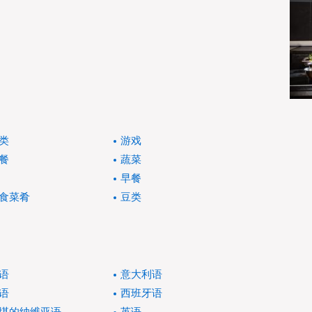
类
游戏
餐
蔬菜
早餐
食菜肴
豆类
语
意大利语
语
西班牙语