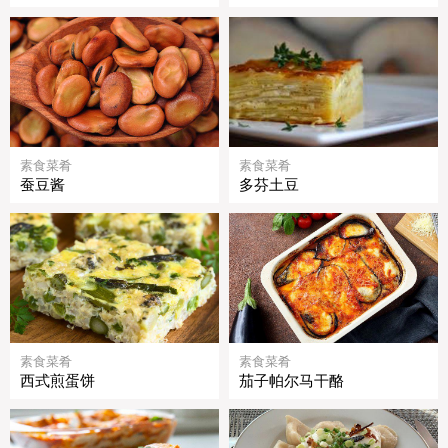
素食菜肴
素食菜肴
蚕豆酱
多芬土豆
素食菜肴
素食菜肴
西式煎蛋饼
茄子帕尔马干酪