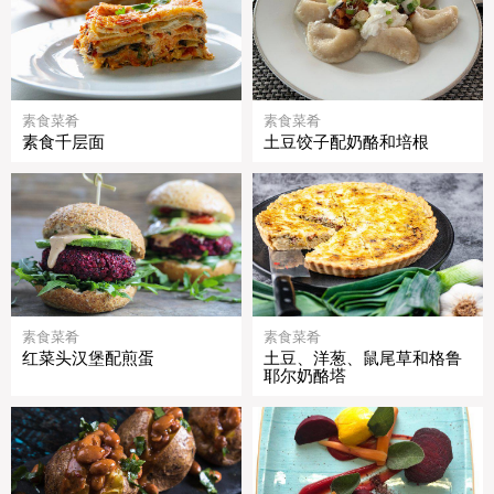
素食菜肴
素食菜肴
素食千层面
土豆饺子配奶酪和培根
素食菜肴
素食菜肴
红菜头汉堡配煎蛋
土豆、洋葱、鼠尾草和格鲁
耶尔奶酪塔