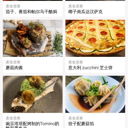
素食菜肴
素食菜肴
茄子、番茄和帕尔马干酪焗
椰子南瓜达汉萨克
素食菜肴
素食菜肴
蘑菇肉酱
意大利 zucchini 芝士饼
素食菜肴
素食菜肴
豌豆塔塔配烤制的Tomino奶
饺子配蘑菇馅