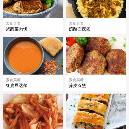
素食菜肴
素食菜肴
烤蔬菜肉饼
奶酪面疙瘩
素食菜肴
素食菜肴
红扁豆达尔
荞麦汉堡