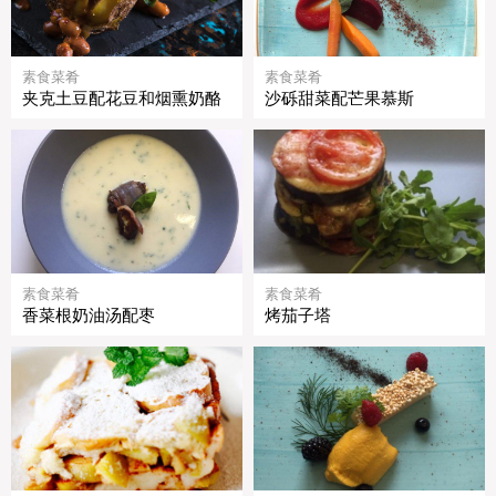
素食菜肴
素食菜肴
夹克土豆配花豆和烟熏奶酪
沙砾甜菜配芒果慕斯
素食菜肴
素食菜肴
香菜根奶油汤配枣
烤茄子塔