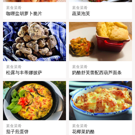
素食菜肴
素食菜肴
咖喱盐胡萝卜脆片
蔬菜泡芙
素食菜肴
素食菜肴
松露与丰蒂娜披萨
奶酪舒芙蕾配西葫芦面条
素食菜肴
素食菜肴
茄子煎蛋饼
花椰菜奶酪