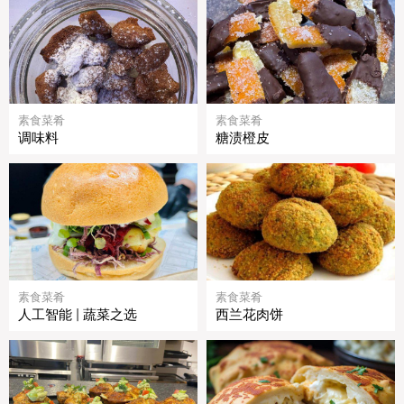
素食菜肴
素食菜肴
调味料
糖渍橙皮
素食菜肴
素食菜肴
人工智能 | 蔬菜之选
西兰花肉饼