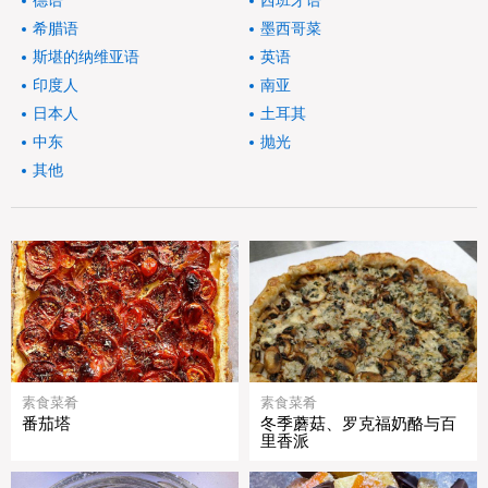
德语
西班牙语
希腊语
墨西哥菜
斯堪的纳维亚语
英语
印度人
南亚
日本人
土耳其
中东
抛光
其他
素食菜肴
素食菜肴
番茄塔
冬季蘑菇、罗克福奶酪与百
里香派