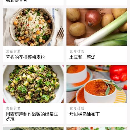
酪和墨鱼片
素食菜肴
素食菜肴
芳香的花椰菜粗麦粉
土豆和韭菜汤
素食菜肴
素食菜肴
用西葫芦制作温暖的绿扁豆
烤甜椒奶油布丁
沙拉