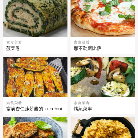
素食菜肴
素食菜肴
菠菜卷
那不勒斯比萨
素食菜肴
素食菜肴
塞满杏仁莎莎酱的 zucchini
烤蔬菜串