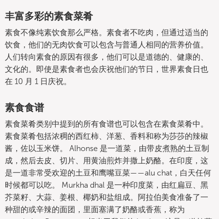
丰富多彩的素食菜肴
素食不像纯素饮食那么严格。素食者不吃肉，但通过适当的
饮食，他们的无肉饮食可以包含与普通人相同的营养价值。
人们转向素食的原因有很多，他们可以是道德的、健康的、
文化的。即使是素食者也会庆祝他们的节日，世界素食日也
在 10 月 1 日庆祝。
素食食谱
素食菜肴类别中提到的所有食谱也可以包含在素食菜肴中。
素食菜肴包括浓稠的西红柿、洋葱、香料和称为莎莎的辣椒
酱，佐以玉米饼。 Alhonse 是一道菜，由带皮煮熟的土豆制
成，然后去皮、切片、用黄油煎炸并撒上奶酪。在印度，这
是一道非常受欢迎的土豆和鹰嘴豆菜——alu chat，白天任何
时候都可以吃。 Murkha dhal 是一种印度菜，由红扁豆、黑
芥菜籽、大蒜、姜根、椰奶和盐组成。阿拉伯美食准备了一
种甜的或辛辣的面团，里面塞满了奶酪或香蕉，称为