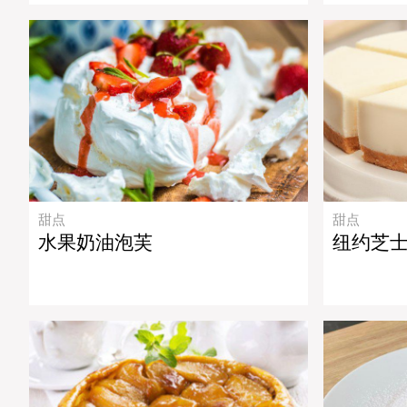
甜点
甜点
水果奶油泡芙
纽约芝