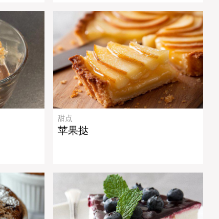
甜点
苹果挞