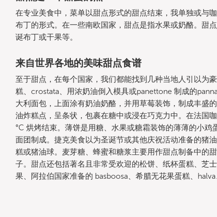
在专业美食中，菜单以甜点形式的甜点结束，我单独或与咖
布丁的形式。在一些南欧国家，甜点是指水果或奶酪。甜点
诞布丁或干果等。
来自世界各地的美味甜点食谱
至于甜点，在每个国家，我们都能找到几种当地人引以为豪的食
糕、crostata、用浓奶油倒入模具或panettone 制成的panna
大利面包，上面涂有奶油奶酪，并用草莓装饰，制成丰盛的
油炸糕点，呈条状，包裹在糖中或浸在巧克力中。在法国咖啡
°C 烘烤结束。薄饼是用糖、水果或糖霜装饰的薄薄的小
面团制成。捷克美食以为圣诞节或其他庆祝活动准备的猪油
糕或猪油球。麦芽糖、蜂蜜和糖浆主要用作甜点制备中的甜
子。甜点还包括著名且非常受欢迎的松饼、纸杯蛋糕、芝士蛋
果、阿拉伯国家准备的 basboosa、希腊无花果蛋糕、halva、果