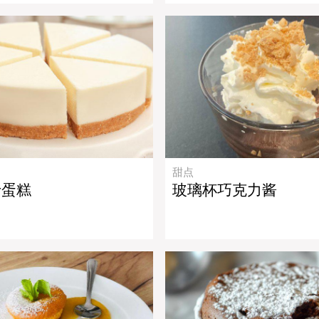
甜点
士蛋糕
玻璃杯巧克力酱