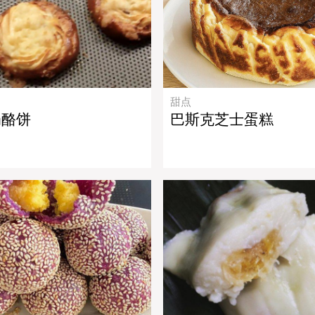
甜点
奶酪饼
巴斯克芝士蛋糕