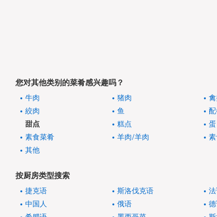
您对其他类别的菜肴感兴趣吗？
牛肉
猪肉
禽
絞肉
鱼
配
甜点
糕点
蛋
素食菜肴
羊肉/羊肉
素
其他
按厨房类型搜索
捷克语
斯洛伐克语
法
中国人
俄语
德