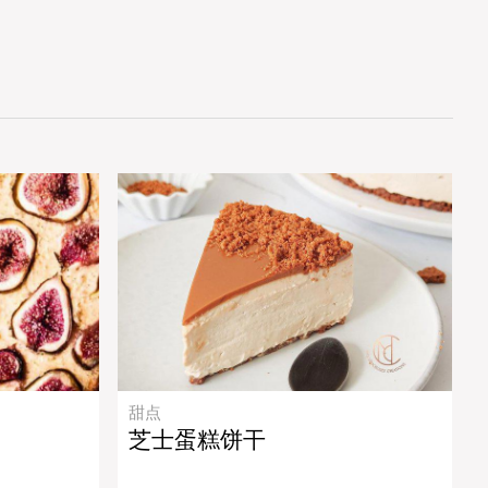
甜点
芝士蛋糕饼干