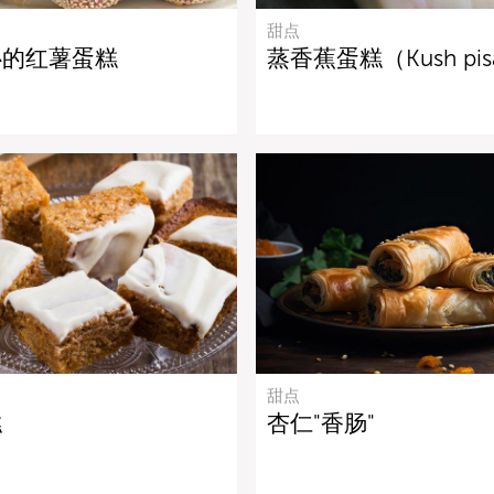
甜点
心的红薯蛋糕
蒸香蕉蛋糕（Kush pis
甜点
糕
杏仁"香肠"