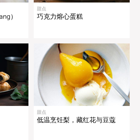
甜点
ang）
巧克力熔心蛋糕
甜点
低温烹饪梨，藏红花与豆蔻