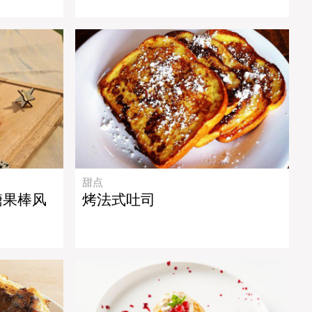
甜点
糖果棒风
烤法式吐司