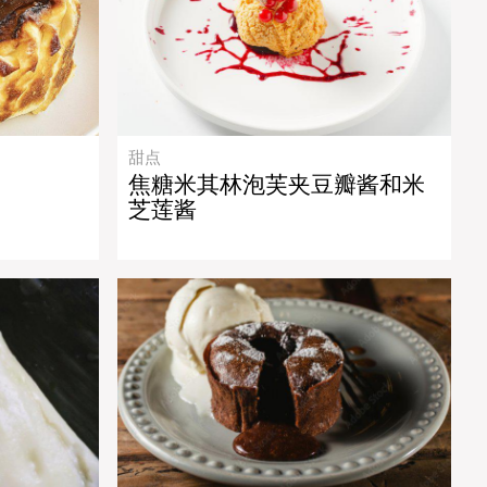
甜点
焦糖米其林泡芙夹豆瓣酱和米
芝莲酱