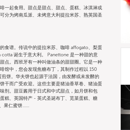
啡一起食用。甜点是甜点、甜点、蛋糕、冰淇淋或
可分为烤南瓜派、未烤意大利提拉米苏、熟英国圣
谱。传说中的提拉米苏、咖啡 affogato、梨蛋
 cotta 诞生于意大利。 Panettone 是一种甜的意
甜点。西班牙有一种叫做油条的甜甜圈。它是一种
馆中，您会发现焦糖布丁，其制作过程以 150
鸡蛋煎饼。华夫饼也起源于法国，由发酵或未发酵的
饼干而广受欢迎。这些主要是猪油香草卷、猪油蛋
味剂。甜豆酱用于日式和中式甜点，如月饼和包
糕、英国特产 - 英式圣诞布丁、苋菜蛋糕、糖
仁蜜饼......