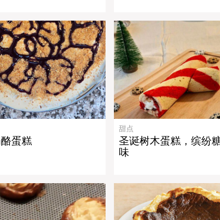
甜点
奶酪蛋糕
圣诞树木蛋糕，缤纷
味