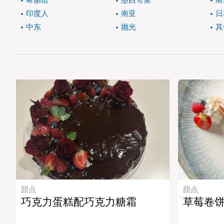
希腊语
墨西哥菜
斯
印度人
南亚
日
中东
抛光
其
甜点
甜点
巧克力蛋糕配巧克力糖霜
草莓卷