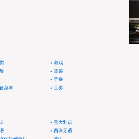
类
游戏
餐
蔬菜
早餐
食菜肴
豆类
语
意大利语
语
西班牙语