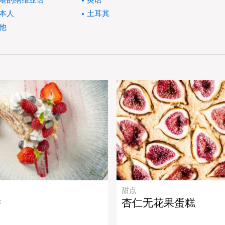
堪的纳维亚语
英语
本人
土耳其
他
甜点
饼
杏仁无花果蛋糕