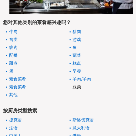
您对其他类别的菜肴感兴趣吗？
牛肉
猪肉
禽类
游戏
絞肉
鱼
配餐
蔬菜
甜点
糕点
蛋
早餐
素食菜肴
羊肉/羊肉
素食菜肴
豆类
其他
按厨房类型搜索
捷克语
斯洛伐克语
法语
意大利语
中国人
俄语