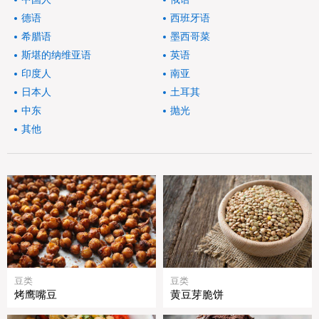
德语
西班牙语
希腊语
墨西哥菜
斯堪的纳维亚语
英语
印度人
南亚
日本人
土耳其
中东
抛光
其他
豆类
豆类
烤鹰嘴豆
黄豆芽脆饼