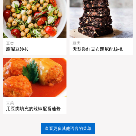
豆类
豆类
鹰嘴豆沙拉
无麸质红豆布朗尼配核桃
豆类
用豆类填充的辣椒配番茄酱
查看更多其他语言的菜单