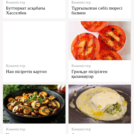
Көкөністер
Көкөністер
Буттернат асқабағы
Тұрғызылған сәбіз пюресі
Хасселбек
балмен
Көкөністер
Көкөністер
Нан пісіретін картоп
Грильде пісірілген
қызанақтар
Көкөністер
Көкөністер