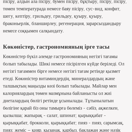
пісіру, алдын ала пісіру, бумен пісіру, бұқтыру, пісіру, пісіру,
төмен температурада немесе баяу пісіру, сус-вид, конфит,
шегу, кептіру, грильдеу, грильдеу, қуыру, қуыру,
браконьерлік, бланширлеу, регенерация, зарарсыздандыру
немесе соққымен салқындату.
Көкөністер, гастрономияның ірге тасы
Көкөністер бүкіл әлемде гастрономияның негізгі тағамы
болып табылады. Шикі немесе пісірілген күйде беріледі. Ол
негізгі тағаммен бірге немесе негізгі тағам ретінде қызмет
етеді. Көкөністер витаминдердің, минералдардың және
талшықтың маңызды көзі болып табылады. Майлар мен
калориялардың төмен мазмұнына байланысты ол жиі
диеталардың бөлігі ретінде ұсынылады. Тұтынылатын
бөлігіне қарай біз оны тамырға бөлеміз - сәбіз, ақжелкен,
қызылша; жапырақ - салат, шпинат; қырыққабат -
қырыққабат, брокколи, қырыққабат; пияз - пияз, сарымсақ,
пияз; жеміс – қияр, қызанақ, қарбыз, баклажан және нәзік