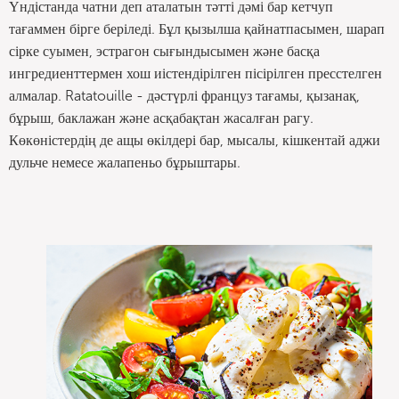
Үндістанда чатни деп аталатын тәтті дәмі бар кетчуп
тағаммен бірге беріледі. Бұл қызылша қайнатпасымен, шарап
сірке суымен, эстрагон сығындысымен және басқа
ингредиенттермен хош иістендірілген пісірілген пресстелген
алмалар. Ratatouille - дәстүрлі француз тағамы, қызанақ,
бұрыш, баклажан және асқабақтан жасалған рагу.
Көкөністердің де ащы өкілдері бар, мысалы, кішкентай аджи
дульче немесе жалапеньо бұрыштары.