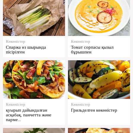
Көкөністер
Көкөністер
Спаржа өз шырында
Томат сорпасы қызыл
пісірілген
бұрышпен
Көкөністер
Көкөністер
қуырып дайындалған
Грильделген көкөністер
асқабақ, панчетта және
парме…