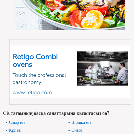
Retigo Combi
ovens
Touch the professional
gastronomy
www.retigo.com
Сіз тағамның басқа санаттарына қызығасыз ба?
Сиыр еті
Шошқа еті
Құс еті
Ойын