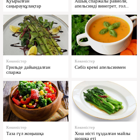
Қуырылған
Ашық спаржалы равиоли,
саңырауқұлақтар
апельсинді винегрет, гол…
Көкөністер
Көкөністер
Грильде дайындалған
Сәбіз кремі апельсинмен
спаржа
Көкөністер
Көкөністер
Таза гүл жоңышқа
Хош иісті тұздалған майлы
шошқа еті