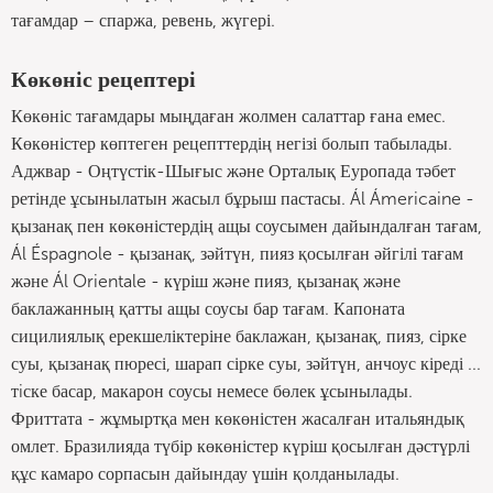
тағамдар – спаржа, ревень, жүгері.
Көкөніс рецептері
Көкөніс тағамдары мыңдаған жолмен салаттар ғана емес.
Көкөністер көптеген рецепттердің негізі болып табылады.
Аджвар - Оңтүстік-Шығыс және Орталық Еуропада тәбет
ретінде ұсынылатын жасыл бұрыш пастасы. Ál Ámericaine -
қызанақ пен көкөністердің ащы соусымен дайындалған тағам,
Ál Éspagnole - қызанақ, зәйтүн, пияз қосылған әйгілі тағам
және Ál Orientale - күріш және пияз, қызанақ және
баклажанның қатты ащы соусы бар тағам. Капоната
сицилиялық ерекшеліктеріне баклажан, қызанақ, пияз, сірке
суы, қызанақ пюресі, шарап сірке суы, зәйтүн, анчоус кіреді ...
тiске басар, макарон соусы немесе бөлек ұсынылады.
Фриттата - жұмыртқа мен көкөністен жасалған итальяндық
омлет. Бразилияда түбір көкөністер күріш қосылған дәстүрлі
құс камаро сорпасын дайындау үшін қолданылады.