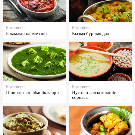
Көкөністер
Көкөністер
Баклажан пармезаны
Қызыл бұршақ дал
Көкөністер
Көкөністер
Шпинат пен ірімшік карри
Нут пен линза көкөніс
сорпасы