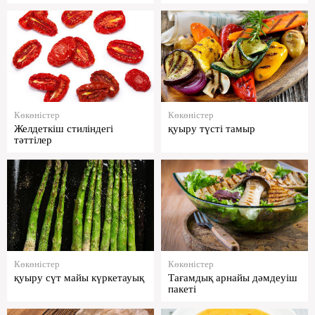
Көкөністер
Көкөністер
Желдеткіш стиліндегі
қуыру түсті тамыр
тәттілер
Көкөністер
Көкөністер
қуыру сүт майы күркетауық
Тағамдық арнайы дәмдеуіш
пакеті