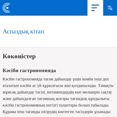
Аспаздық кітап
Көкөністер
Кәсіби гастрономияда
Кәсіби гастрономияда тағам дайындау үшін комби пеш деп
аталатын кәсіби ас үй құрылғысы жиі қолданылады. Тамақты
жұмсақ дайындау тәсілі, витаминдердің көп мөлшерін сақтау
және дайындалған тағамның жоғары тағамдық құндылығы
кәсіби гастрономияның негізгі талаптары болып табылады.
Құрама пеш тағамды пісірудің көптеген тәсілдерін ұсынады: