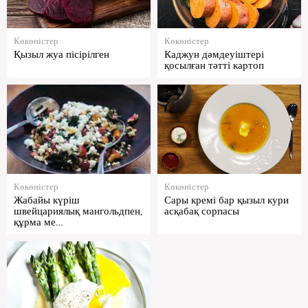
Көкөністер
Көкөністер
Қызыл жуа пісірілген
Каджун дәмдеуіштері
қосылған тәтті картоп
Көкөністер
Көкөністер
Жабайы күріш
Сары кремі бар қызыл кури
швейцариялық мангольдпен,
асқабақ сорпасы
құрма ме…