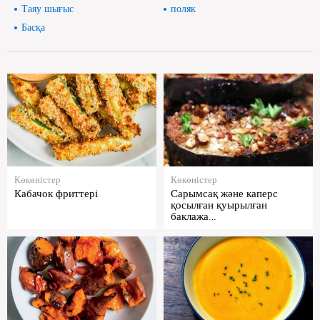
Таяу шығыс
поляк
Басқа
Көкөністер
Көкөністер
Кабачок фриттері
Сарымсақ және каперс
қосылған қуырылған
баклажа…