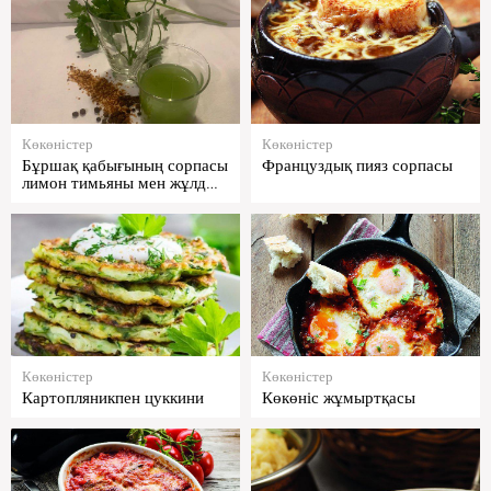
Көкөністер
Көкөністер
Бұршақ қабығының сорпасы
Француздық пияз сорпасы
лимон тимьяны мен жұлд…
Көкөністер
Көкөністер
Картопляникпен цуккини
Көкөніс жұмыртқасы