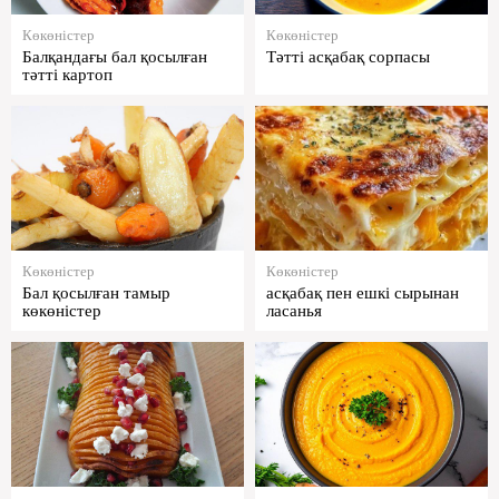
Көкөністер
Көкөністер
Балқандағы бал қосылған
Тәтті асқабақ сорпасы
тәтті картоп
Көкөністер
Көкөністер
Бал қосылған тамыр
асқабақ пен ешкі сырынан
көкөністер
ласанья