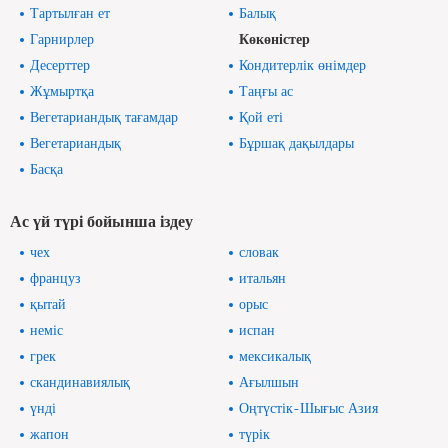
Тартылған ет
Балық
Гарнирлер
Көкөністер
Десерттер
Кондитерлік өнімдер
Жұмыртқа
Таңғы ас
Вегетариандық тағамдар
Қой еті
Вегетариандық
Бұршақ дақылдары
Басқа
Ас үй түрі бойынша іздеу
чех
словак
француз
итальян
қытай
орыс
неміс
испан
грек
мексикалық
скандинавиялық
Ағылшын
үнді
Оңтүстік-Шығыс Азия
жапон
түрік