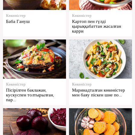
Көкөністер
Көкөністер
Баба Гануш
Картоп пен гүлді
қырыққабаттан жасалған
карри
Көкөністер
Көкөністер
Пісірілген баклажан,
Маринадталған көкөністер
кускуспен толтырылған,
мен баяу піскен шие по…
пар…