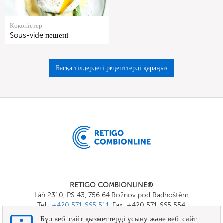
Көкөністер
Sous-vide пешені
Басқа тілдердегі рецепттерді қараңыз
RETIGO COMBIONLINE®
Láň 2310, PS 43, 756 64 Rožnov pod Radhoštěm
Tel.:
+420 571 665 511
, Fax: +420 571 665 554
E-mail:
info@combionline.com
Бұл веб-сайт қызметтерді ұсыну және веб-сайт