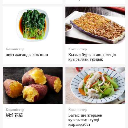
Көкөністер
Көкөністер
пияз жасанды көк шөп
Қызыл бұрыш ащы жеңіл
қуырылған тұздық
Көкөністер
Көкөністер
鲖炸花茄
Батыс шөптермен
қуырылған гүлді
қырыққабат