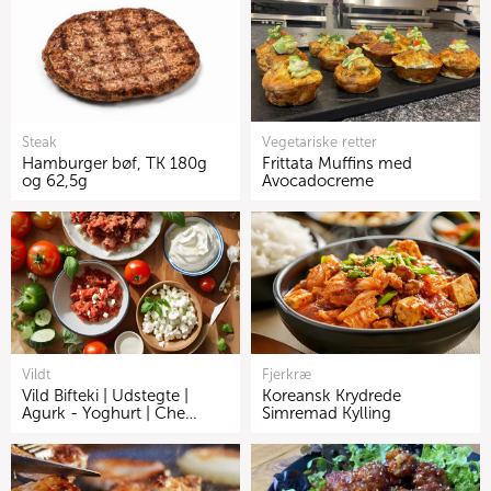
Steak
Vegetariske retter
Hamburger bøf, TK 180g
Frittata Muffins med
og 62,5g
Avocadocreme
Vildt
Fjerkræ
Vild Bifteki | Udstegte |
Koreansk Krydrede
Agurk - Yoghurt | Che…
Simremad Kylling