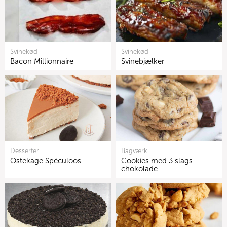
Svinekød
Svinekød
Bacon Millionnaire
Svinebjælker
Desserter
Bagværk
Ostekage Spéculoos
Cookies med 3 slags
chokolade