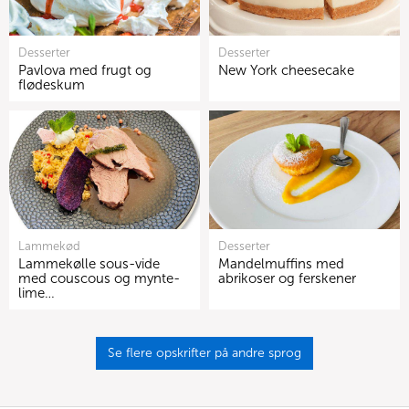
Desserter
Desserter
Pavlova med frugt og
New York cheesecake
flødeskum
Lammekød
Desserter
Lammekølle sous-vide
Mandelmuffins med
med couscous og mynte-
abrikoser og ferskener
lime…
Se flere opskrifter på andre sprog