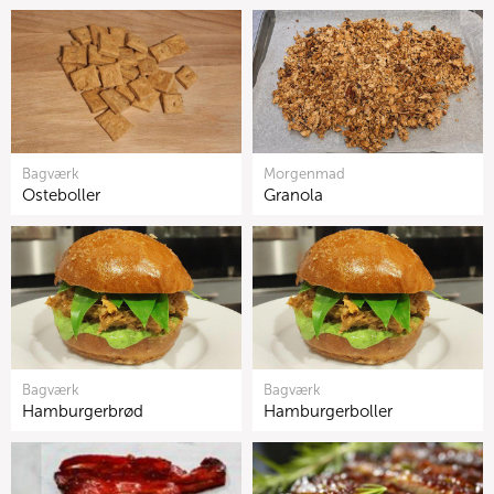
Bagværk
Morgenmad
Osteboller
Granola
Bagværk
Bagværk
Hamburgerbrød
Hamburgerboller