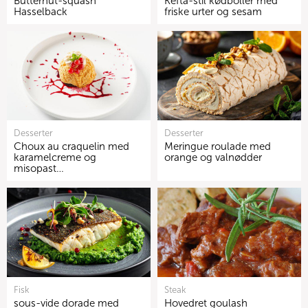
Butternut-squash
Kefta-stil kødboller med
Hasselback
friske urter og sesam
Desserter
Desserter
Choux au craquelin med
Meringue roulade med
karamelcreme og
orange og valnødder
misopast…
Fisk
Steak
sous-vide dorade med
Hovedret goulash