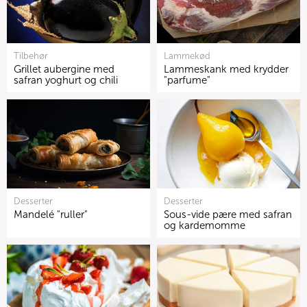
Tilbehør
Lammekød
Grillet aubergine med
Lammeskank med krydder
safran yoghurt og chili
"parfume"
Desserter
Desserter
Mandelé "ruller"
Sous-vide pære med safran
og kardemomme