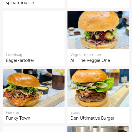
spinatmousse
Grøntsager
Vegetariske retter
Bagerkartofler
AI | The Veggie One
Fjerkræ
Steak
Funky Town
Den Ultimative Burger