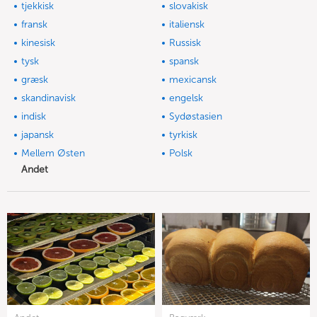
tjekkisk
slovakisk
fransk
italiensk
kinesisk
Russisk
tysk
spansk
græsk
mexicansk
skandinavisk
engelsk
indisk
Sydøstasien
japansk
tyrkisk
Mellem Østen
Polsk
Andet