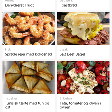
Andet
Bagværk
Dehydreret Frugt
Toastbrød
Fisk
Steak
Sprøde rejer med kokosnød
Salt Beef Bagel
Tilbehør
Tilbehør
Tunisisk tærte med tun og
Feta, tomater og oliven i
ost
ovnen