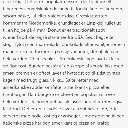
eller frugt. Det er en populær dessert, der traditionelt
tilberedes i engelsktalende lande til forskellige festligheder,
såsom påske, jul eller Valentinsdag. Græskartærten
kommer fra Nordamerika, grundlaget er Linz-dej rullet ud
til en højde på 4 mm. Donut er et traditionelt sødt
wienerbrød, der også stammer fra USA. Sødt bagt eller
stegt, fyldt med marmelade, chokolade eller vaniljecreme, i
mange former, former og smagsvarianter, donut fik over
hele verden. Cheesecake - Amerikansk kage lavet af kiks
og flødeost. Bunden består af en skorpe af knuste kiks med
smør, cremen er oftest lavet af hytteost og til sidst pyntes
kagen med frugt, glasur, kiks... Salte retter med
amerikanske rødder omfatter amerikansk pizza eller
hamburger. Hamburgere er blevet en populær ret over
hele verden. Du finder det på luksusrestauranter men også i
fastfood. Det er en frikadelle lavet af rent hakkekød, ofte
serveret med bolle, ost og grøntsager. I modsætning til den
italienske pizza har den amerikanske pizza en kraftig