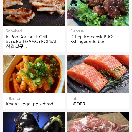
Svinekød
Fjerkræ
K-Pop Koreansk Grill
K-Pop Koreansk BBQ
Svinekød (SAMGYEOPSAL:
Kyllingeunderben
삼겹살구…
Tilbehør
Fisk
Krydret røget pølsebrød
LÆDER