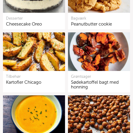
Desserter
Bagværk
Cheesecake Oreo
Peanutbutter cookie
Tilbehør
Grøntsager
Kartofler Chicago
Sødekartoffel bagt med
honning