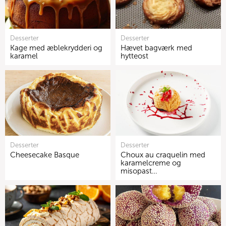
Desserter
Desserter
Kage med æblekrydderi og
Hævet bagværk med
karamel
hytteost
Desserter
Desserter
Cheesecake Basque
Choux au craquelin med
karamelcreme og
misopast…