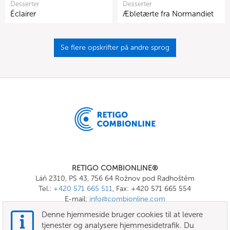
Desserter
Desserter
Éclairer
Æbletærte fra Normandiet
Se flere opskrifter på andre sprog
RETIGO COMBIONLINE®
Láň 2310, PS 43, 756 64 Rožnov pod Radhoštěm
Tel.:
+420 571 665 511
, Fax: +420 571 665 554
E-mail:
info@combionline.com
Denne hjemmeside bruger cookies til at levere
tjenester og analysere hjemmesidetrafik. Du