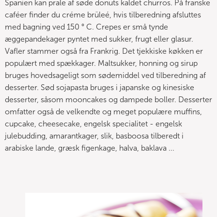
Spanien kan prale af søde donuts kaldet churros. På franske
caféer finder du créme brüleé, hvis tilberedning afsluttes
med bagning ved 150 ° C. Crepes er små tynde
æggepandekager pyntet med sukker, frugt eller glasur.
Vafler stammer også fra Frankrig. Det tjekkiske køkken er
populært med spækkager. Maltsukker, honning og sirup
bruges hovedsageligt som sødemiddel ved tilberedning af
desserter. Sød sojapasta bruges i japanske og kinesiske
desserter, såsom mooncakes og dampede boller. Desserter
omfatter også de velkendte og meget populære muffins,
cupcake, cheesecake, engelsk specialitet - engelsk
julebudding, amarantkager, slik, basboosa tilberedt i
arabiske lande, græsk figenkage, halva, baklava ...