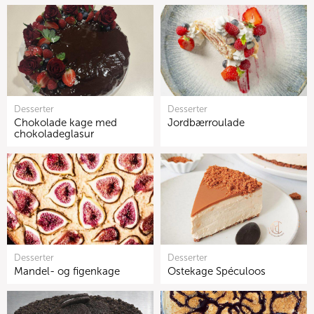
Desserter
Desserter
Chokolade kage med
Jordbærroulade
chokoladeglasur
Desserter
Desserter
Mandel- og figenkage
Ostekage Spéculoos