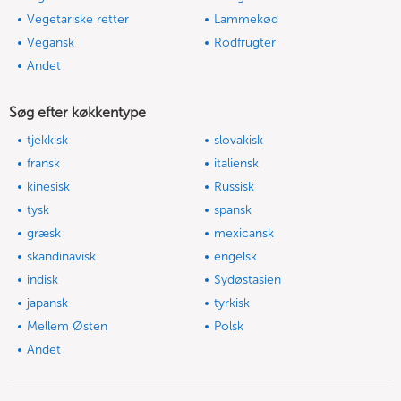
Vegetariske retter
Lammekød
Vegansk
Rodfrugter
Andet
Søg efter køkkentype
tjekkisk
slovakisk
fransk
italiensk
kinesisk
Russisk
tysk
spansk
græsk
mexicansk
skandinavisk
engelsk
indisk
Sydøstasien
japansk
tyrkisk
Mellem Østen
Polsk
Andet