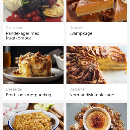
Desserter
Desserter
Pandekager med
Svampkage
frugtkompot
Desserter
Desserter
Brød- og smørpudding
Normandisk æblekage