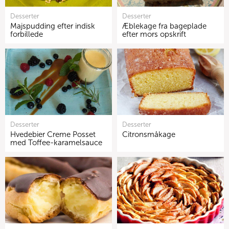
Desserter
Desserter
Majspudding efter indisk
Æblekage fra bageplade
forbillede
efter mors opskrift
Desserter
Desserter
Hvedebier Creme Posset
Citronsmåkage
med Toffee-karamelsauce