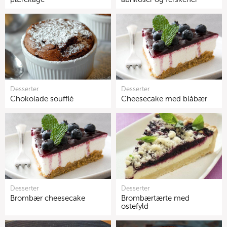
Desserter
Desserter
Chokolade soufflé
Cheesecake med blåbær
Desserter
Desserter
Brombær cheesecake
Brombærtærte med
ostefyld