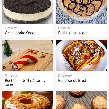
Desserter
Desserter
Cheesecake Oreo
Baskisk ostekage
Desserter
Desserter
Buche de Noël på candy
Bagt fransk toast
cane