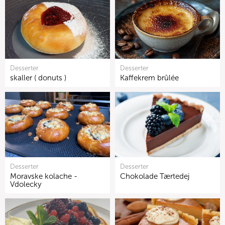
Desserter
Desserter
skaller ( donuts )
Kaffekrem brûlée
Desserter
Desserter
Moravske kolache -
Chokolade Tærtedej
Vdolecky