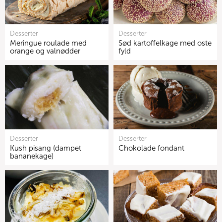
Desserter
Desserter
Meringue roulade med
Sød kartoffelkage med oste
orange og valnødder
fyld
Desserter
Desserter
Kush pisang (dampet
Chokolade fondant
bananekage)