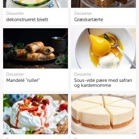
Desserter
Desserter
dekonstrueret bivelt
Græskartærte
Desserter
Desserter
Mandelé "ruller"
Sous-vide pære med safran
og kardemomme