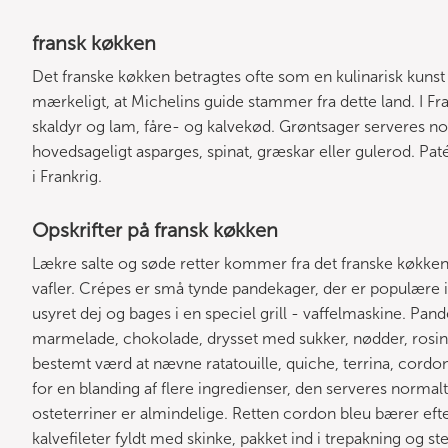
fransk køkken
Det franske køkken betragtes ofte som en kulinarisk kunst
mærkeligt, at Michelins guide stammer fra dette land. I Fran
skaldyr og lam, fåre- og kalvekød. Grøntsager serveres no
hovedsageligt asparges, spinat, græskar eller gulerod. Pa
i Frankrig.
Opskrifter på fransk køkken
Lækre salte og søde retter kommer fra det franske køkken
vafler. Crépes er små tynde pandekager, der er populære i h
usyret dej og bages i en speciel grill - vaffelmaskine. Pan
marmelade, chokolade, drysset med sukker, nødder, rosiner
bestemt værd at nævne ratatouille, quiche, terrina, cordon bl
for en blanding af flere ingredienser, den serveres normal
osteterriner er almindelige. Retten cordon bleu bærer eft
kalvefileter fyldt med skinke, pakket ind i trepakning og ste