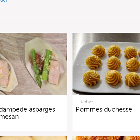
det
Tilbehør
 dampede asparges
Pommes duchesse
rmesan