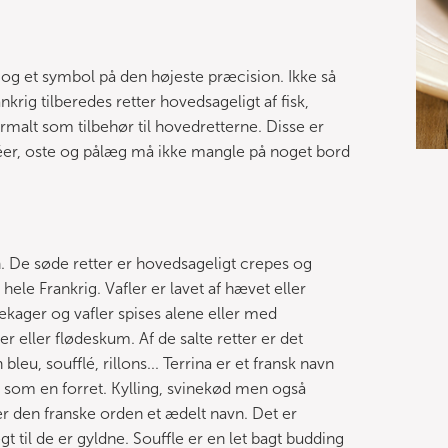
 og et symbol på den højeste præcision. Ikke så
krig tilberedes retter hovedsageligt af fisk,
rmalt som tilbehør til hovedretterne. Disse er
téer, oste og pålæg må ikke mangle på noget bord
. De søde retter er hovedsageligt crepes og
ele Frankrig. Vafler er lavet af hævet eller
dekager og vafler spises alene eller med
 eller flødeskum. Af de salte retter er det
eu, soufflé, rillons... Terrina er et fransk navn
t som en forret. Kylling, svinekød men også
er den franske orden et ædelt navn. Det er
gt til de er gyldne. Souffle er en let bagt budding