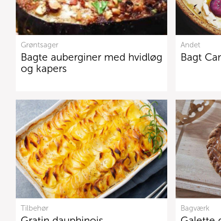
Grøntsager
Andet
Bagte auberginer med hvidløg
Bagt Ca
og kapers
Tilbehør
Bagværk
Gratin dauphinois
Galette 