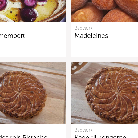
Bagværk
membert
Madeleines
Bagværk
des rois Pistache
Kage til kongerne