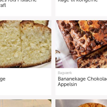
afl
Bagværk
age
Bananekage Chokola
Appelsin