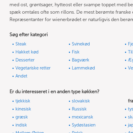
med ost, grøntsager, hytteost eller svampe toppet med be
spæk omtales ofte som rillons. De mest berømte franske o
Repræsentanter for wienerbrødet er naturligvis den berø
Søg efter kategori
Steak
Svinekød
Fj
Hakket kød
Fisk
Ti
Desserter
Bagværk
Æ
Vegetariske retter
Lammekød
Ve
Andet
Er du interesseret i en anden type køkken?
tjekkisk
slovakisk
fr
kinesisk
Russisk
ty
græsk
mexicansk
sk
indisk
Sydøstasien
ja