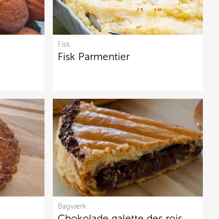
Fisk
Fisk Parmentier
Bagværk
Chokolade galette des rois