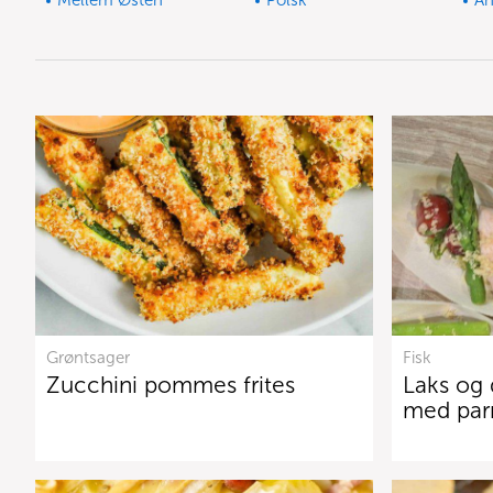
Mellem Østen
Polsk
An
Grøntsager
Fisk
Zucchini pommes frites
Laks og
med pa