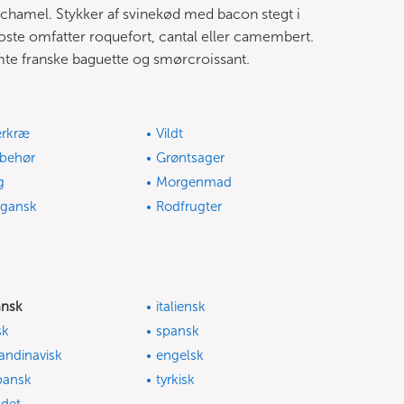
chamel. Stykker af svinekød med bacon stegt i
ste omfatter roquefort, cantal eller camembert.
mte franske baguette og smørcroissant.
erkræ
Vildt
lbehør
Grøntsager
g
Morgenmad
gansk
Rodfrugter
ansk
italiensk
sk
spansk
andinavisk
engelsk
pansk
tyrkisk