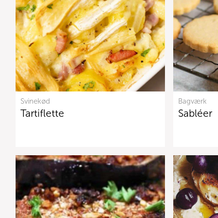
Svinekød
Bagværk
Tartiflette
Sabléer