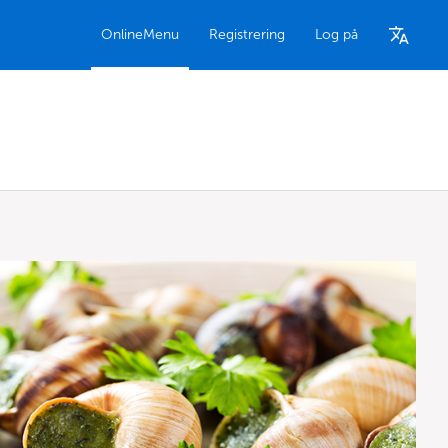
OnlineMenu
Registrering
Log på