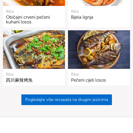
Riba
Riba
Običajni crveni pečeni
Bijela lignja
kuhani losos
Riba
Riba
四川麻辣烤魚
Pečeni cijeli losos
Pogledajte više recepata na drugim jezicima