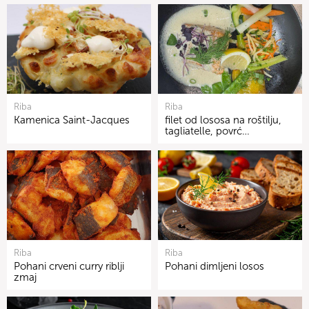
Riba
Riba
Kamenica Saint-Jacques
filet od lososa na roštilju,
tagliatelle, povrć…
Riba
Riba
Pohani crveni curry riblji
Pohani dimljeni losos
zmaj