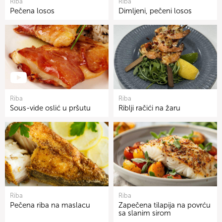
Riba
Riba
Pečena losos
Dimljeni, pečeni losos
Riba
Riba
Sous-vide oslić u pršutu
Riblji račići na žaru
Riba
Riba
Pečena riba na maslacu
Zapečena tilapija na povrću
sa slanim sirom