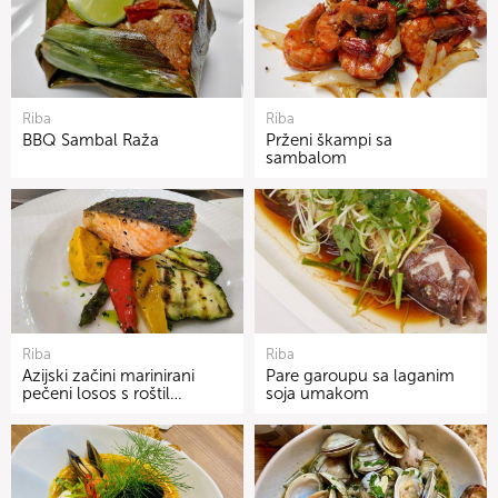
Riba
Riba
BBQ Sambal Raža
Prženi škampi sa
sambalom
Riba
Riba
Azijski začini marinirani
Pare garoupu sa laganim
pečeni losos s roštil…
soja umakom