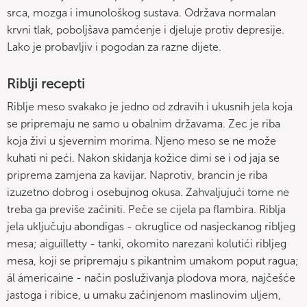
srca, mozga i imunološkog sustava. Održava normalan
krvni tlak, poboljšava pamćenje i djeluje protiv depresije.
Lako je probavljiv i pogodan za razne dijete.
Riblji recepti
Riblje meso svakako je jedno od zdravih i ukusnih jela koja
se pripremaju ne samo u obalnim državama. Zec je riba
koja živi u sjevernim morima. Njeno meso se ne može
kuhati ni peći. Nakon skidanja kožice dimi se i od jaja se
priprema zamjena za kavijar. Naprotiv, brancin je riba
izuzetno dobrog i osebujnog okusa. Zahvaljujući tome ne
treba ga previše začiniti. Peče se cijela pa flambira. Riblja
jela uključuju abondigas - okruglice od nasjeckanog ribljeg
mesa; aiguilletty - tanki, okomito narezani kolutići ribljeg
mesa, koji se pripremaju s pikantnim umakom poput ragua;
ál ámericaine - način posluživanja plodova mora, najčešće
jastoga i ribice, u umaku začinjenom maslinovim uljem,