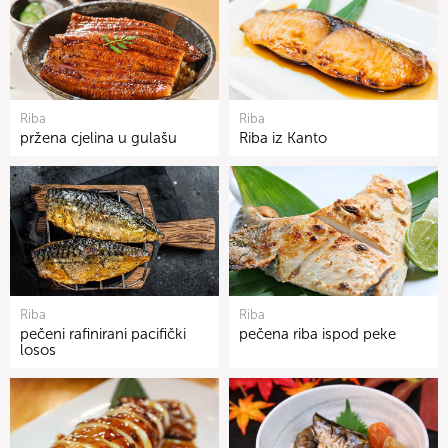
Riba
Riba
pržena cjelina u gulašu
Riba iz Kanto
Riba
Riba
pečeni rafinirani pacifički
pečena riba ispod peke
losos