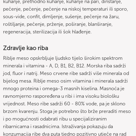
kuhanje, prethodno kuhanje, kuhanje na pari, dinstanje,
pečenje, pečenje, pečenje na niskoj temperaturi ili sporo,
sous-vide, confit, dimljenje, sušenje, pečenje na žaru,
roštiljanje, pečenje, prženje, poširanje, blanširanje,
regeneracija, sterilizacija ili šok hlađenje.
Zdravlje kao riba
Riblje meso opskrbljuje ljudsko tijelo širokim spektrom
minerala i vitamina - A, D, B1, B2, B12. Morska riba sadrži
jod, fluor i natrij. Meso crvene ribe sadrži više minerala od
bijelog mesa. Riblje meso osim vitamina i minerala sadrži
mnogo proteina i omega-3 masnih kiselina. Masnoća je
ravnomjerno raspoređena u ribi i ima visoku biološku
vrijednost. Meso ribe sadrži 60 - 80% vode, pa je sklono
brzom kvarenju. Stoga je potrebno što brže preraditi meso
i po mogućnosti odabrati ribu u specijaliziranim
ribarnicama i rasadnicima. Istraživanja pokazuju da
konzumacija ribe dva puta tjedno pozitivno utječe na rad