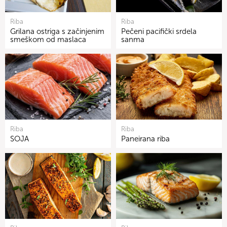
Riba
Riba
Grilana ostriga s začinjenim
Pečeni pacifički srdela
smeškom od maslaca
sanma
Riba
Riba
SOJA
Paneirana riba