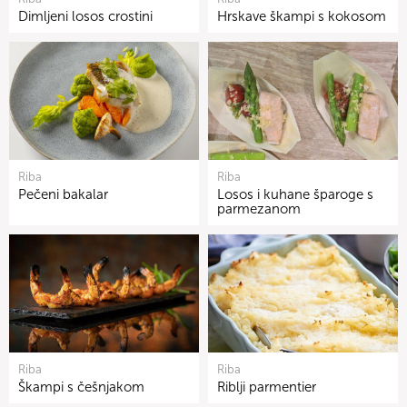
Dimljeni losos crostini
Hrskave škampi s kokosom
Riba
Riba
Pečeni bakalar
Losos i kuhane šparoge s
parmezanom
Riba
Riba
Škampi s češnjakom
Riblji parmentier