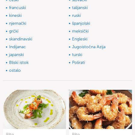
francuski
talijanski
kineski
ruski
njemački
španjolski
grčki
meksički
skandinavski
Engleski
Indijanac
Jugoistočna Azija
japanski
turski
Bliski istok
Polirati
ostalo
Riba
Riba