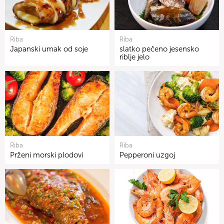
Riba
Riba
Japanski umak od soje
slatko pečeno jesensko
riblje jelo
Riba
Riba
Prženi morski plodovi
Pepperoni uzgoj