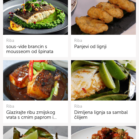
Riba
Riba
sous-vide brancin s
Panjevi od lignji
mousseom od špinata
Riba
Riba
Glazirajte ribu zmijskog
Dimljena lignja sa sambal
vrata s crnim paprom i…
čilijem