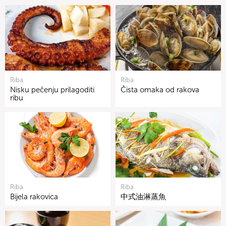
Riba
Riba
Nisku pečenju prilagoditi
Čista omaka od rakova
ribu
Riba
Riba
Bijela rakovica
中式油淋蒸魚