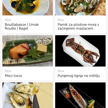
Riba
Riba
Bouillabaisse | Umak
Parnik za plodove mora s
Rouille | Baget
začinjenim maslacem
Riba
Riba
Miso losos
Punjenog lignja na roštilju