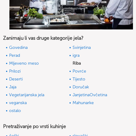
Zanimaju li vas druge kategorije jela?
Govedina
Svinjetina
Perad
igra
Mljeveno meso
Riba
Prilozi
Povrće
Deserti
Tijesto
Jaja
Doručak
Vegetarijanska jela
JanjetinaOvčetina
veganska
Mahunarke
ostalo
Pretraživanje po vrsti kuhinje
češki
slovački