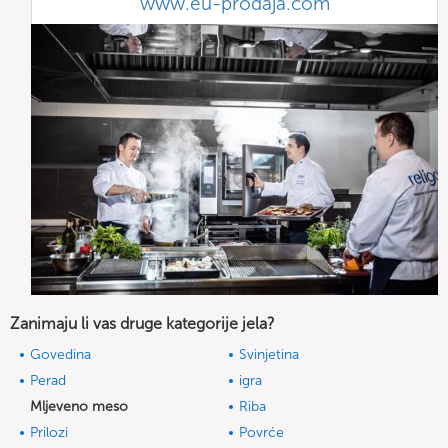
www.eu-prodaja.com
Zanimaju li vas druge kategorije jela?
Govedina
Svinjetina
Perad
igra
Mljeveno meso
Riba
Prilozi
Povrće