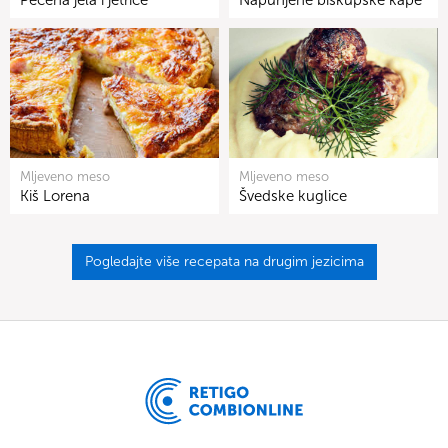
Pečena jela i jetrice
Napunjene biskupske kape
Mljeveno meso
Mljeveno meso
Kiš Lorena
Švedske kuglice
Pogledajte više recepata na drugim jezicima