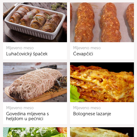
Mljeveno meso
Mljeveno meso
Luhačovický špaček
Ćevapčići
Mljeveno meso
Mljeveno meso
Govedina mljevena s
Bolognese lazanje
heljdom u pećnici