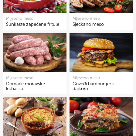
Mljeveno meso
Mljeveno meso
Šunkaste zapečene fritule
Sjeckano meso
Mljeveno meso
Mljeveno meso
Domaće moravske
Goveđi hamburger s
kobasice
dajkom