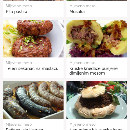
Mljeveno meso
Mljeveno meso
Pita pastira
Musaka
Mljeveno meso
Mljeveno meso
Teleći sekanac na maslacu
Kruške knedlice punjene
dimljenim mesom
Mljeveno meso
Mljeveno meso