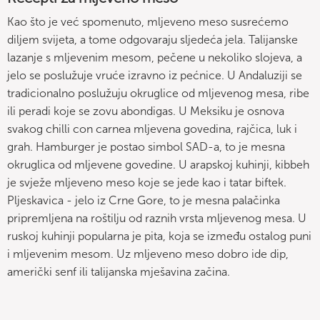
Kao što je već spomenuto, mljeveno meso susrećemo
diljem svijeta, a tome odgovaraju sljedeća jela. Talijanske
lazanje s mljevenim mesom, pečene u nekoliko slojeva, a
jelo se poslužuje vruće izravno iz pećnice. U Andaluziji se
tradicionalno poslužuju okruglice od mljevenog mesa, ribe
ili peradi koje se zovu abondigas. U Meksiku je osnova
svakog chilli con carnea mljevena govedina, rajčica, luk i
grah. Hamburger je postao simbol SAD-a, to je mesna
okruglica od mljevene govedine. U arapskoj kuhinji, kibbeh
je svježe mljeveno meso koje se jede kao i tatar biftek.
Pljeskavica - jelo iz Crne Gore, to je mesna palačinka
pripremljena na roštilju od raznih vrsta mljevenog mesa. U
ruskoj kuhinji popularna je pita, koja se između ostalog puni
i mljevenim mesom. Uz mljeveno meso dobro ide dip,
američki senf ili talijanska mješavina začina.