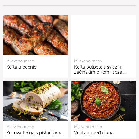
Mljeveno meso
Mljeveno meso
Kefta u pećnici
Kefta polpete s svježim
začinskim biljem i seza…
Mljeveno meso
Mljeveno meso
Zecova terina s pistacijama
Velika goveđa juha