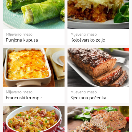
Mljeveno meso
Mljeveno meso
Punjena kupusa
Kološvarsko zelje
Mljeveno meso
Mljeveno meso
Francuski krumpir
Sjeckana pečenka