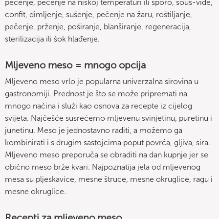
pečenje, pečenje na niskoj temperaturi ili sporo, sous-vide,
confit, dimljenje, sušenje, pečenje na žaru, roštiljanje,
pečenje, prženje, poširanje, blanširanje, regeneracija,
sterilizacija ili šok hlađenje.
Mljeveno meso = mnogo opcija
Mljeveno meso vrlo je popularna univerzalna sirovina u
gastronomiji. Prednost je što se može pripremati na
mnogo načina i služi kao osnova za recepte iz cijelog
svijeta. Najčešće susrećemo mljevenu svinjetinu, puretinu i
junetinu. Meso je jednostavno raditi, a možemo ga
kombinirati i s drugim sastojcima poput povrća, gljiva, sira.
Mljeveno meso preporuča se obraditi na dan kupnje jer se
obično meso brže kvari. Najpoznatija jela od mljevenog
mesa su pljeskavice, mesne štruce, mesne okruglice, ragu i
mesne okruglice.
Recepti za mljeveno meso