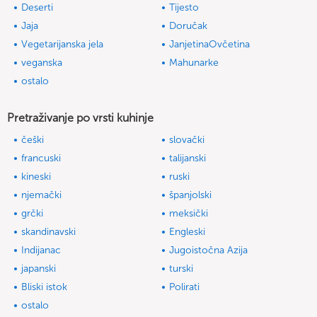
Deserti
Tijesto
Jaja
Doručak
Vegetarijanska jela
JanjetinaOvčetina
veganska
Mahunarke
ostalo
Pretraživanje po vrsti kuhinje
češki
slovački
francuski
talijanski
kineski
ruski
njemački
španjolski
grčki
meksički
skandinavski
Engleski
Indijanac
Jugoistočna Azija
japanski
turski
Bliski istok
Polirati
ostalo