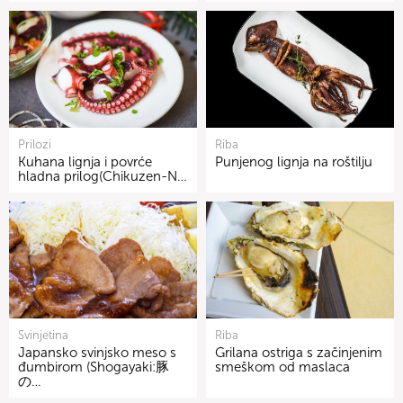
Prilozi
Riba
Kuhana lignja i povrće
Punjenog lignja na roštilju
hladna prilog(Chikuzen-N…
Svinjetina
Riba
Japansko svinjsko meso s
Grilana ostriga s začinjenim
đumbirom (Shogayaki:豚
smeškom od maslaca
の…