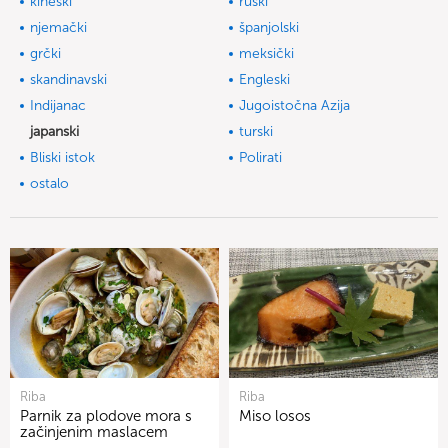
kineski
ruski
njemački
španjolski
grčki
meksički
skandinavski
Engleski
Indijanac
Jugoistočna Azija
japanski
turski
Bliski istok
Polirati
ostalo
Riba
Riba
Parnik za plodove mora s
Miso losos
začinjenim maslacem