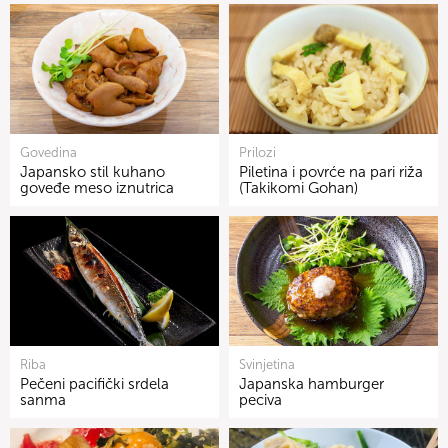
Govedina
Prilozi
Japansko stil kuhano
Piletina i povrće na pari riža
goveđe meso iznutrica
(Takikomi Gohan)
Riba
Svinjetina
Pečeni pacifički srdela
Japanska hamburger
sanma
peciva