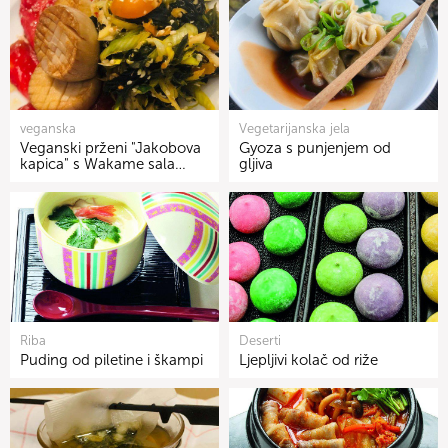
veganska
Vegetarijanska jela
Veganski prženi "Jakobova
Gyoza s punjenjem od
kapica" s Wakame sala…
gljiva
Riba
Deserti
Puding od piletine i škampi
Ljepljivi kolač od riže