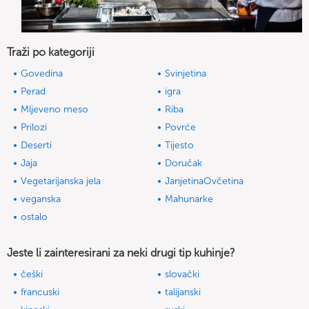
Traži po kategoriji
Govedina
Svinjetina
Perad
igra
Mljeveno meso
Riba
Prilozi
Povrće
Deserti
Tijesto
Jaja
Doručak
Vegetarijanska jela
JanjetinaOvčetina
veganska
Mahunarke
ostalo
Jeste li zainteresirani za neki drugi tip kuhinje?
češki
slovački
francuski
talijanski