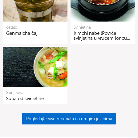
ostalo
Svinjetina
Genmaicha čaj
Kimchi nabe (Povrće i
svinjetina u vrućem loncu…
Svinjetina
Supa od svinjetine
Pogledajte više recepata na drugim jezicima