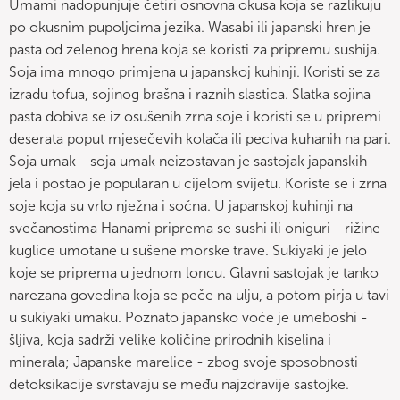
Umami nadopunjuje četiri osnovna okusa koja se razlikuju
po okusnim pupoljcima jezika. Wasabi ili japanski hren je
pasta od zelenog hrena koja se koristi za pripremu sushija.
Soja ima mnogo primjena u japanskoj kuhinji. Koristi se za
izradu tofua, sojinog brašna i raznih slastica. Slatka sojina
pasta dobiva se iz osušenih zrna soje i koristi se u pripremi
deserata poput mjesečevih kolača ili peciva kuhanih na pari.
Soja umak - soja umak neizostavan je sastojak japanskih
jela i postao je popularan u cijelom svijetu. Koriste se i zrna
soje koja su vrlo nježna i sočna. U japanskoj kuhinji na
svečanostima Hanami priprema se sushi ili oniguri - rižine
kuglice umotane u sušene morske trave. Sukiyaki je jelo
koje se priprema u jednom loncu. Glavni sastojak je tanko
narezana govedina koja se peče na ulju, a potom pirja u tavi
u sukiyaki umaku. Poznato japansko voće je umeboshi -
šljiva, koja sadrži velike količine prirodnih kiselina i
minerala; Japanske marelice - zbog svoje sposobnosti
detoksikacije svrstavaju se među najzdravije sastojke.