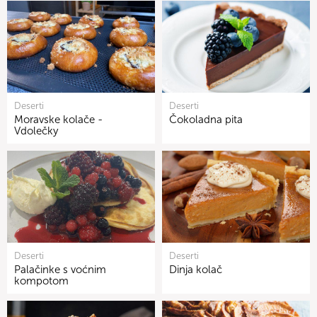
Deserti
Deserti
Moravske kolače -
Čokoladna pita
Vdolečky
Deserti
Deserti
Palačinke s voćnim
Dinja kolač
kompotom