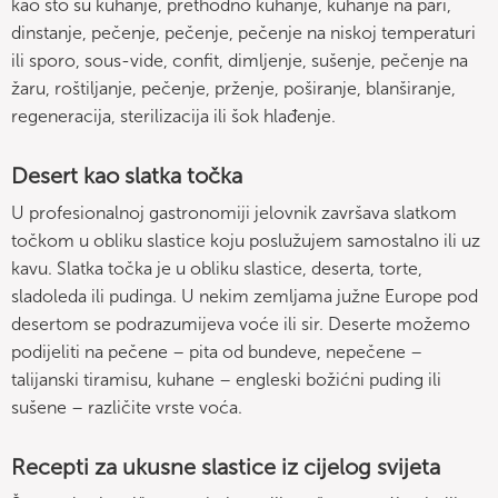
kao što su kuhanje, prethodno kuhanje, kuhanje na pari,
dinstanje, pečenje, pečenje, pečenje na niskoj temperaturi
ili sporo, sous-vide, confit, dimljenje, sušenje, pečenje na
žaru, roštiljanje, pečenje, prženje, poširanje, blanširanje,
regeneracija, sterilizacija ili šok hlađenje.
Desert kao slatka točka
U profesionalnoj gastronomiji jelovnik završava slatkom
točkom u obliku slastice koju poslužujem samostalno ili uz
kavu. Slatka točka je u obliku slastice, deserta, torte,
sladoleda ili pudinga. U nekim zemljama južne Europe pod
desertom se podrazumijeva voće ili sir. Deserte možemo
podijeliti na pečene – pita od bundeve, nepečene –
talijanski tiramisu, kuhane – engleski božićni puding ili
sušene – različite vrste voća.
Recepti za ukusne slastice iz cijelog svijeta