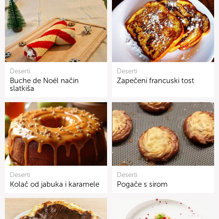
Deserti
Deserti
Buche de Noël način
Zapečeni francuski tost
slatkiša
Deserti
Deserti
Kolač od jabuka i karamele
Pogače s sirom