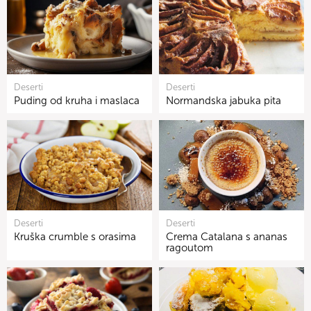
Deserti
Deserti
Puding od kruha i maslaca
Normandska jabuka pita
Deserti
Deserti
Kruška crumble s orasima
Crema Catalana s ananas
ragoutom