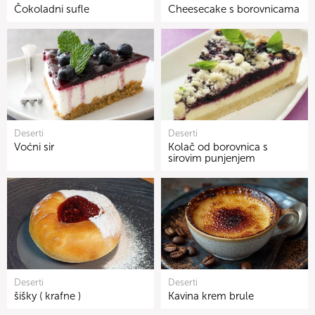
Čokoladni sufle
Cheesecake s borovnicama
Deserti
Deserti
Voćni sir
Kolač od borovnica s
sirovim punjenjem
Deserti
Deserti
šišky ( krafne )
Kavina krem brule