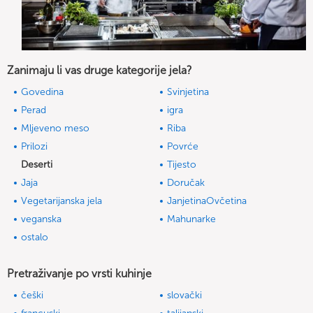
Zanimaju li vas druge kategorije jela?
Govedina
Svinjetina
Perad
igra
Mljeveno meso
Riba
Prilozi
Povrće
Deserti
Tijesto
Jaja
Doručak
Vegetarijanska jela
JanjetinaOvčetina
veganska
Mahunarke
ostalo
Pretraživanje po vrsti kuhinje
češki
slovački