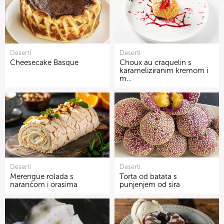
Deserti
Deserti
Cheesecake Basque
Choux au craquelin s
karameliziranim kremom i
m…
Deserti
Deserti
Merengue rolada s
Torta od batata s
narančom i orasima
punjenjem od sira