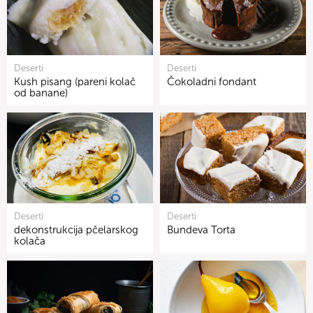
Deserti
Deserti
Kush pisang (pareni kolač
Čokoladni fondant
od banane)
Deserti
Deserti
dekonstrukcija pčelarskog
Bundeva Torta
kolača