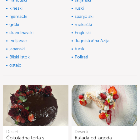
francuski
talijanski
kineski
ruski
njemački
španjolski
grčki
meksički
skandinavski
Engleski
Indijanac
Jugoistočna Azija
japanski
turski
Bliski istok
Polirati
ostalo
Deserti
Deserti
Čokoladna torta s
Rulada od jagoda