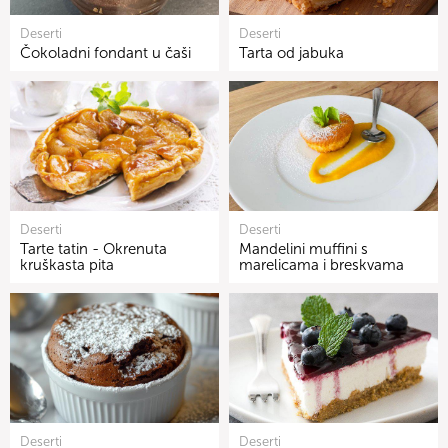
Deserti
Deserti
Čokoladni fondant u čaši
Tarta od jabuka
Deserti
Deserti
Tarte tatin - Okrenuta
Mandelini muffini s
kruškasta pita
marelicama i breskvama
Deserti
Deserti