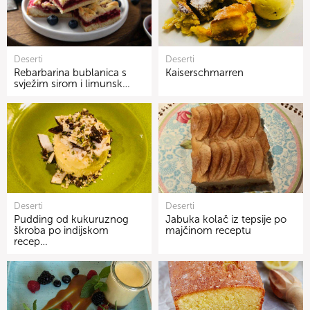
Deserti
Deserti
Rebarbarina bublanica s
Kaiserschmarren
svježim sirom i limunsk…
Deserti
Deserti
Pudding od kukuruznog
Jabuka kolač iz tepsije po
škroba po indijskom
majčinom receptu
recep…