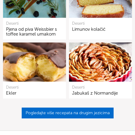
Deserti
Deserti
Pjena od piva Weissbier s
Limunov kolačić
toffee karamel umakom
Deserti
Deserti
Ekler
Jabukaš z Normandije
Pogledajte više recepata na drugim jezicima