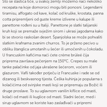
Što se slastica tiče, u svakoj zemlji možemo naći nekoliko
recepata na koje domoroci mogu biti ponosni. Legendarni
tiramisu, affogato od kave, kolač od kruške, krostata, panna
cotta pripremljeni od guste kreme izlivene u kalupe ili
panettone rođeni su u Italiji. Panettone je slatki talijanski
kruh koji se premaže svježim sirom i ukrasi jagodama kako
bi se stvorio raskošan desert. Španjolska se može pohvaliti
slatkim krafnama zvanim churros. To je prženo pecivo u
obliku štanglica umotanih u šećer ili umočenih u čokoladu.
U francuskim kafićima naći ćete créme brüleé čija
priprema završava pečenjem na 150°C. Crepes su male
tanke palačinke od jaja ukrašene šećerom, voćem ili
glazurom. Vafli također potječu iz Francuske i rade se od
dizanog ili beskvasnog tijesta. Češka kuhinja je popularna s
kolačićima od svinjske masti koji se pripremaju za Božić ili
druge proslave. To su uglavnom vanilin kiflice od masti,
kolači od masti ili kuglice od masti. Sladni šećer, med i
sirup uglavnom se koriste kao zaslađivači u pripremi