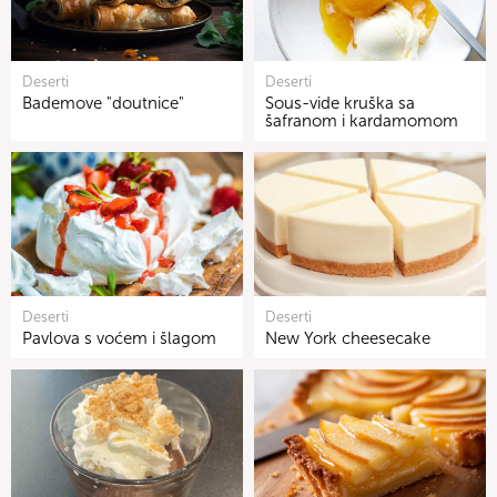
Deserti
Deserti
Bademove "doutnice"
Sous-vide kruška sa
šafranom i kardamomom
Deserti
Deserti
Pavlova s voćem i šlagom
New York cheesecake