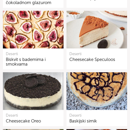
čokoladnom glazurom
Deserti
Deserti
Biskvit s bademima i
Cheesecake Speculoos
smokvama
Deserti
Deserti
Cheesecake Oreo
Baskijski sirnik