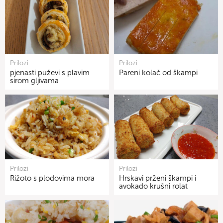
Prilozi
Prilozi
pjenasti puževi s plavim
Pareni kolač od škampi
sirom gljivama
Prilozi
Prilozi
Rižoto s plodovima mora
Hrskavi prženi škampi i
avokado krušni rolat