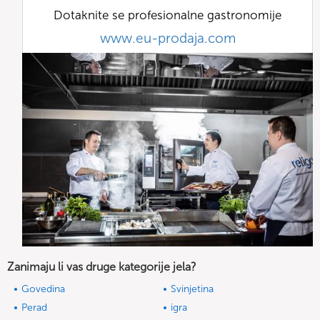
Dotaknite se profesionalne gastronomije
www.eu-prodaja.com
Zanimaju li vas druge kategorije jela?
Govedina
Svinjetina
Perad
igra