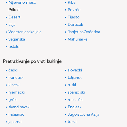
Mljeveno meso
Riba
Prilozi
Povrće
Deserti
Tijesto
Jaja
Doručak
Vegetarijanska jela
JanjetinaOvčetina
veganska
Mahunarke
ostalo
Pretraživanje po vrsti kuhinje
češki
slovački
francuski
talijanski
kineski
ruski
njemački
španjolski
grčki
meksički
skandinavski
Engleski
Indijanac
Jugoistočna Azija
japanski
turski