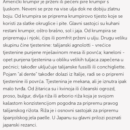
Američki krumpir je prženi ili pečeni pire krumpir s
ljuskom. Neveni se prze na vise ulja dok ne dobiju zlatnu
boju. Od krumpira se priprema krumpirovo tijesto koje se
koristi za slatke okruglice i pite. Glavni sastojci su kuhani
restani krumpir, oštro brašno, sol i jaja. Od krumpira se
pripremaju i njoki, čips ili pomfrit prženi u ulju. Drugu veliku
skupinu čine tjestenine: talijanski agnolotti - vrećice
tjestenine punjene mješavinom mesa ili povrća; kaneloni -
opet punjena tjestenina u obliku velikih tuljaca zapečena u
pećnici; također uključuje talijanske fussilli ili conchigliette.
Pojam "al dente" također dolazi iz Italije, radi se o pripremi
tjestenine ili povrća. Tjestenina je mekana, ali je iznutra ipak
malo tvrđa. Od žitarica su i kvinoja ili čileanski ogrozd,
proso, bulgur, divlja riža ili arborio riža koja je svojom
kašastom konzistencijom pogodna za pripremu pravog
talijanskog rižota. Riža je i osnovni sastojak za pripremu
španjolskog jela paelle. U Japanu su glavni prilozi poznati
japanski rezanci.