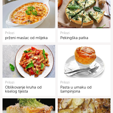
Prilozi
Prilozi
prženi maslac od mlijeka
Pekingška patka
Prilozi
Prilozi
Oblikovanje kruha od
Pasta u umaku od
kiselog tijesta
šampinjona