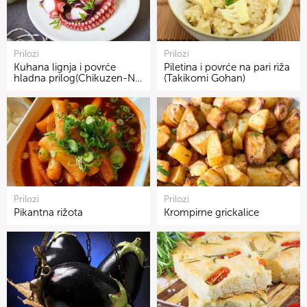
Prilozi
Prilozi
Kuhana lignja i povrće
Piletina i povrće na pari riža
hladna prilog(Chikuzen-N…
(Takikomi Gohan)
Prilozi
Prilozi
Pikantna rižota
Krompirne grickalice