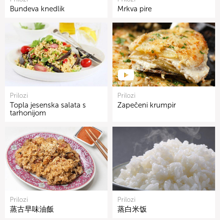
Bundeva knedlik
Mrkva pire
Prilozi
Prilozi
Topla jesenska salata s
Zapečeni krumpir
tarhonijom
Prilozi
Prilozi
蒸古早味油飯
蒸白米饭