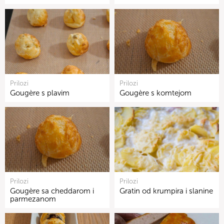
Prilozi
Prilozi
Gougère s plavim
Gougère s komtejom
Prilozi
Prilozi
Gougère sa cheddarom i
Gratin od krumpira i slanine
parmezanom