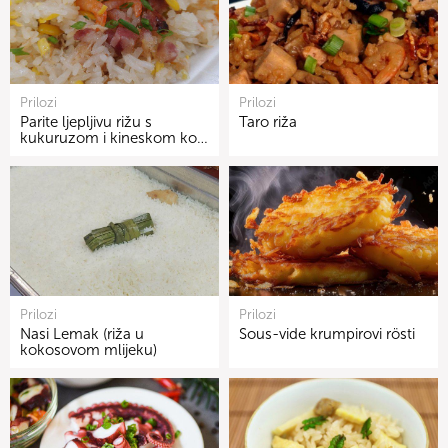
Prilozi
Prilozi
Parite ljepljivu rižu s
Taro riža
kukuruzom i kineskom ko…
Prilozi
Prilozi
Nasi Lemak (riža u
Sous-vide krumpirovi rösti
kokosovom mlijeku)