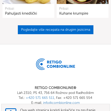
Prilozi
Prilozi
Pahuljasti knedlički
Kuhane krumpire
Pogledajte više recepata na drugim jezicima
RETIGO COMBIONLINE®
Láň 2310, PS 43, 756 64 Rožnov pod Radhoštěm
Tel.:
+420 571 665 511
, Fax: +420 571 665 554
E-mail:
info@combionline.com
Ova web stranica koristi kolačiće za pružanje