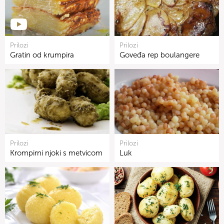
Prilozi
Prilozi
Gratin od krumpira
Goveđa rep boulangere
Prilozi
Prilozi
Krompirni njoki s metvicom
Luk