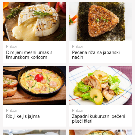
Prilozi
Prilozi
Dimljeni mesni umak s
Pečena riža na japanski
limunskom koricom
način
Prilozi
Prilozi
Riblji kelj s jajima
Zapadni kukuruzni pečeni
pileći fileti