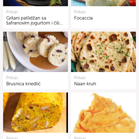
Prilozi
Prilozi
Grilani patlidžan sa
Focaccia
šafranovim jogurtom i čili…
Prilozi
Prilozi
Brusnica knedlić
Naan kruh
Prilozi
Prilozi