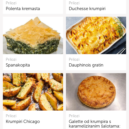
Prilozi
Prilozi
Polenta kremasta
Duchesse krumpiri
Prilozi
Prilozi
Spanakopita
Dauphinois gratin
Prilozi
Prilozi
Krumpiri Chicago
Galette od krumpira s
karameliziranim šalotama: