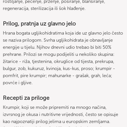
roštiljanje, pečenje, prženje, poširanje, blanširanje,
regeneracija, sterilizacija ili šok hlađenje.
Prilog, pratnja uz glavno jelo
Hrana bogata ugljikohidratima koja ide uz glavno jelo često
se naziva prilogom. Svrha ugljikohidrata je obnavljanje
energije u tijelu. Njihov dnevni udio trebao bi biti 50%
prehrane. Prilozi se mogu podijeliti u nekoliko skupina:
žitarice - riža, tjestenina, okruglice od tijesta, prekrupa,
bulgur, zob, kukuruz, kvinoja, kus-kus, proso; krumpir -
pomfrit, pire krumpir; mahunarke - grašak, grah, leća;
povrće i gljive.
Recepti za priloge
Krumpir, koji se može pripremiti na mnogo načina,
izvrsnog je okusa i nutritivne vrijednosti, često se opisuje
kao najpoznatiji prilog jelima u europskim zemljama.