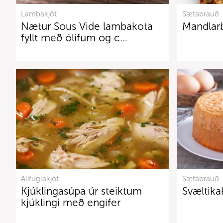
Lambakjöt
Sætabrauð
Nætur Sous Vide lambakota
Mandlar
fyllt með ólífum og c…
Alifuglakjöt
Sætabrauð
Kjúklingasúpa úr steiktum
Svæltika
kjúklingi með engifer