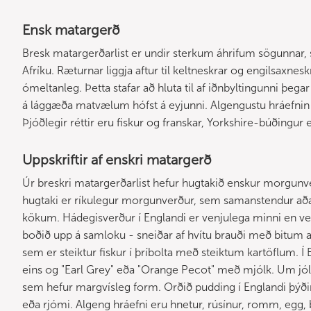
Ensk matargerð
Bresk matargerðarlist er undir sterkum áhrifum sögunnar, 
Afríku. Ræturnar liggja aftur til keltneskrar og engilsaxnes
ómeltanleg. Þetta stafar að hluta til af iðnbyltingunni þegar s
á lággæða matvælum hófst á eyjunni. Algengustu hráefnin er
Þjóðlegir réttir eru fiskur og franskar, Yorkshire-búðingu
Uppskriftir af enskri matargerð
Úr breskri matargerðarlist hefur hugtakið enskur morgunve
hugtaki er ríkulegur morgunverður, sem samanstendur aða
kökum. Hádegisverður í Englandi er venjulega minni en ven
boðið upp á samloku - sneiðar af hvítu brauði með bitum af
sem er steiktur fiskur í þríbolta með steiktum kartöflum. Í
eins og "Earl Grey" eða "Orange Pecot" með mjólk. Um jóli
sem hefur margvísleg form. Orðið pudding í Englandi þýðir 
eða rjómi. Algeng hráefni eru hnetur, rúsínur, romm, egg, 