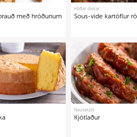
Hliðar diskar
brauð með hröðunum
Sous-vide kartöflur rö
Nautakjöt
ka
Kjötlaður