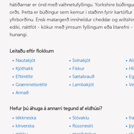
hátíðarnar er önd með valhnetufyllingu. Yorkshire búðingur
orðs. Þetta er búðingur sem kemur í staðinn fyrir kartöflur
yfirborðinu. Ensk matargerð inniheldur cheddar og wiltsh
ediki, náttföt - kökur með ýmsum fyllingum eða litarefni 
hunangi.
Leitaðu eftir flokkum
Nautakjöt
Svínakjöt
Al
Kjöthakk
Fiskur
Hl
Eftirréttir
Sætabrauð
E
Grænmetisréttir
Lambakjöt
V
Annað
Hefur þú áhuga á annarri tegund af eldhúsi?
tékkneska
Slóvakíu
fr
kínverska
Rússneskt
þý