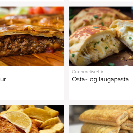
Grænmetisréttir
ur
Osta- og laugapasta