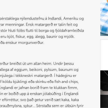
sérstaklega nýlendustefnu á Indlandi, Ameríku og
krar menningar. Ensk matargerð er talin feit og
tór hluti fólks flutti til borga og fjöldaframleiðsla
u kjöt, fiskur, egg, álegg, baunir og mjólk.
r eða enskur morgunverður.
rður breiðst út um allan heim. Undir þessu
llega af eggjum, beikoni, pylsum, baunum og
julega í tékkneskri matargerð. Í hádeginu er
 köldu kjúklingi eða skinku eða fish and chips,
 Englandi er jafnan borið fram te klukkan fimm,
n er boðið upp á enskan jólabúðing í Englandi
eftirréttur, svo það getur verið sæt kaka, kaka
brauðmylsna, sykur... Sérstaða sem er útbúin fyrir