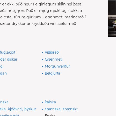
 er ekki búðingur í eiginlegum skilningi þess
 eða hrísgrjón. Það er mjög mjúkt og stökkt á
ire osta, súrum gúrkum - grænmeti marinerað í
- sætur drykkur úr krydduðu víni sætu með
ifuglakjöt
Villibráð
iðar diskar
Grænmeti
gg
Morgunverður
egan
Belgjurtir
anska
ítalska
ska, Þjóðverji, þýskur
spænska, spænskt