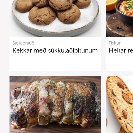
Sætabrauð
Fiskur
Kekkar með súkkulaðibitunum
Heitar r