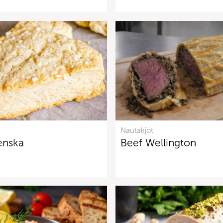
Nautakjöt
enska
Beef Wellington