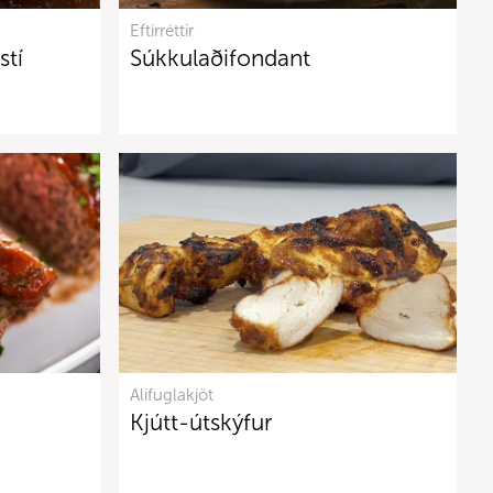
Eftirréttir
stí
Súkkulaðifondant
Alifuglakjöt
Kjútt-útskýfur