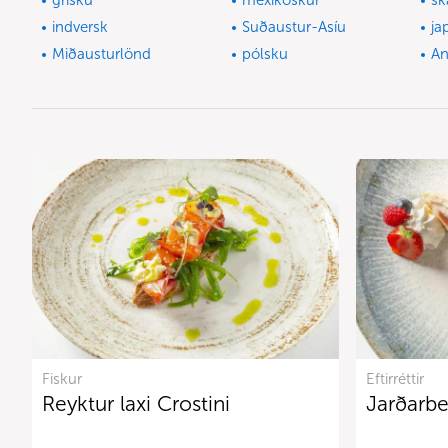
grísku
mexíkóskur
sk
indversk
Suðaustur-Asíu
ja
Miðausturlönd
pólsku
A
Fiskur
Eftirréttir
Reyktur laxi Crostini
Jarðarbe