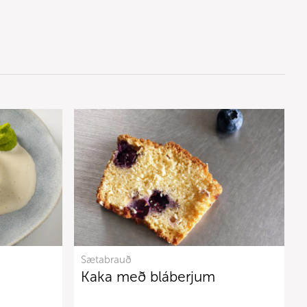
Sætabrauð
Kaka með bláberjum