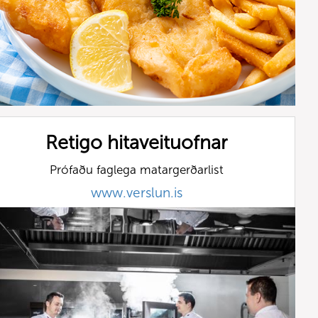
Retigo hitaveituofnar
Prófaðu faglega matargerðarlist
www.verslun.is