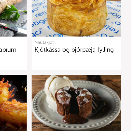
Nautakjöt
taþíum
Kjötkássa og bjórpæja fylling