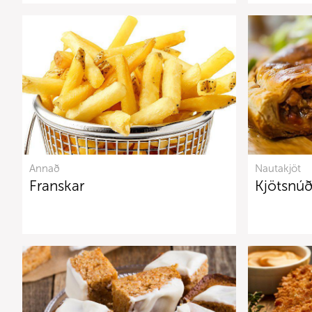
Annað
Nautakjöt
Franskar
Kjötsnúð