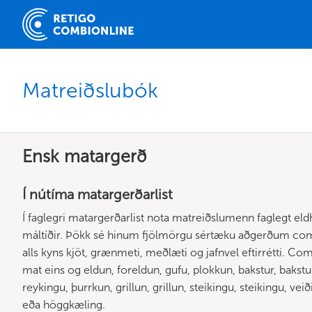
Matreiðslubók
Ensk matargerð
Í nútíma matargerðarlist
Í faglegri matargerðarlist nota matreiðslumenn faglegt eld
máltíðir. Þökk sé hinum fjölmörgu sértæku aðgerðum combi
alls kyns kjöt, grænmeti, meðlæti og jafnvel eftirrétti. Com
mat eins og eldun, foreldun, gufu, plokkun, bakstur, bakstu
reykingu, þurrkun, grillun, grillun, steikingu, steikingu, v
eða höggkæling.