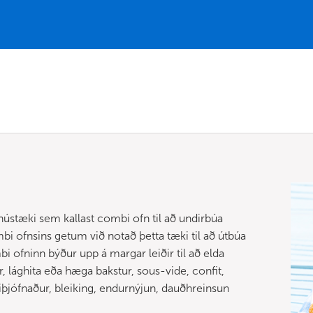
hústæki sem kallast combi ofn til að undirbúa
 ofnsins getum við notað þetta tæki til að útbúa
bi ofninn býður upp á margar leiðir til að elda
r, lághita eða hæga bakstur, sous-vide, confit,
eiðiþjófnaður, bleiking, endurnýjun, dauðhreinsun