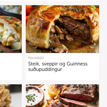
Nautakjöt
Steik, sveppir og Guinness
suðupuddingur