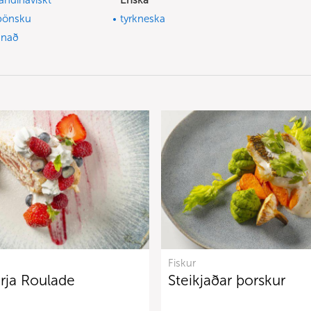
andinavískt
Enska
pönsku
tyrkneska
nnað
Fiskur
rja Roulade
Steikjaðar þorskur