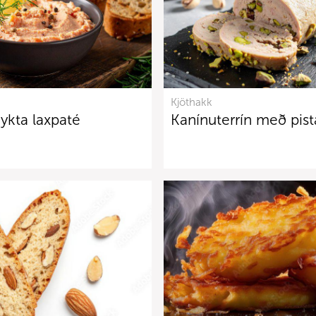
Kjöthakk
eykta laxpaté
Kanínuterrín með pis