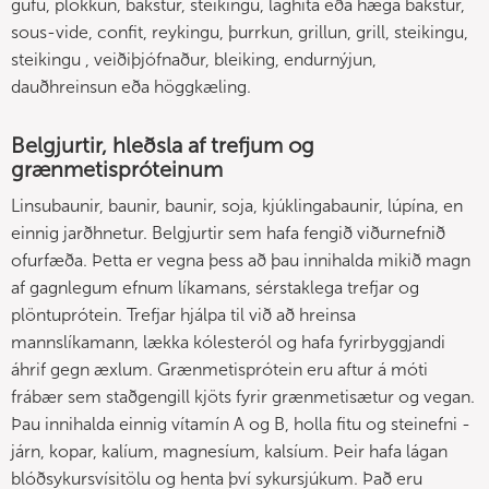
gufu, plokkun, bakstur, steikingu, lághita eða hæga bakstur,
sous-vide, confit, reykingu, þurrkun, grillun, grill, steikingu,
steikingu , veiðiþjófnaður, bleiking, endurnýjun,
dauðhreinsun eða höggkæling.
Belgjurtir, hleðsla af trefjum og
grænmetispróteinum
Linsubaunir, baunir, baunir, soja, kjúklingabaunir, lúpína, en
einnig jarðhnetur. Belgjurtir sem hafa fengið viðurnefnið
ofurfæða. Þetta er vegna þess að þau innihalda mikið magn
af gagnlegum efnum líkamans, sérstaklega trefjar og
plöntuprótein. Trefjar hjálpa til við að hreinsa
mannslíkamann, lækka kólesteról og hafa fyrirbyggjandi
áhrif gegn æxlum. Grænmetisprótein eru aftur á móti
frábær sem staðgengill kjöts fyrir grænmetisætur og vegan.
Þau innihalda einnig vítamín A og B, holla fitu og steinefni -
járn, kopar, kalíum, magnesíum, kalsíum. Þeir hafa lágan
blóðsykursvísitölu og henta því sykursjúkum. Það eru