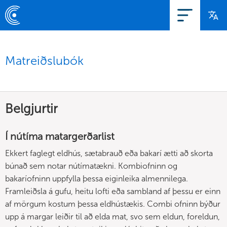
Matreiðslubók
Belgjurtir
Í nútíma matargerðarlist
Ekkert faglegt eldhús, sætabrauð eða bakarí ætti að skorta
búnað sem notar nútímatækni. Kombiofninn og
bakaríofninn uppfylla þessa eiginleika almennilega.
Framleiðsla á gufu, heitu lofti eða sambland af þessu er einn
af mörgum kostum þessa eldhústækis. Combi ofninn býður
upp á margar leiðir til að elda mat, svo sem eldun, foreldun,