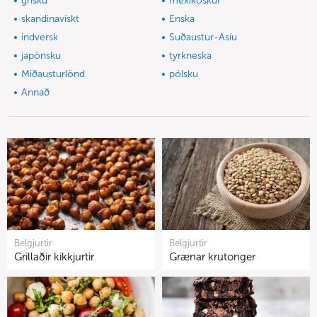
grísku
mexíkóskur
skandinavískt
Enska
indversk
Suðaustur-Asíu
japönsku
tyrkneska
Miðausturlönd
pólsku
Annað
Belgjurtir
Belgjurtir
Grillaðir kikkjurtir
Grænar krutonger