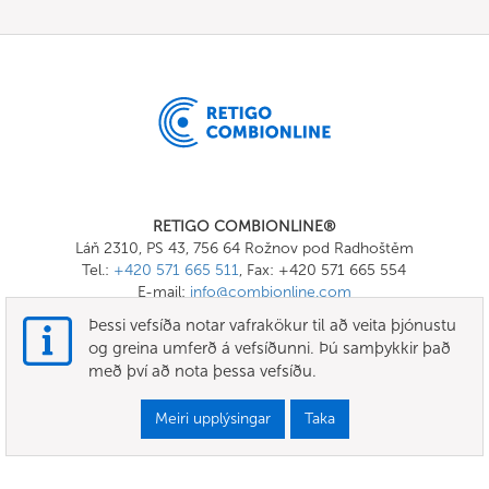
RETIGO COMBIONLINE®
Láň 2310, PS 43, 756 64 Rožnov pod Radhoštěm
Tel.:
+420 571 665 511
, Fax: +420 571 665 554
E-mail:
info@combionline.com
Þessi vefsíða notar vafrakökur til að veita þjónustu
og greina umferð á vefsíðunni. Þú samþykkir það
OnlineMenu
með því að nota þessa vefsíðu.
SKILMÁLAR OG SKILYRÐI
Meiri upplýsingar
Taka