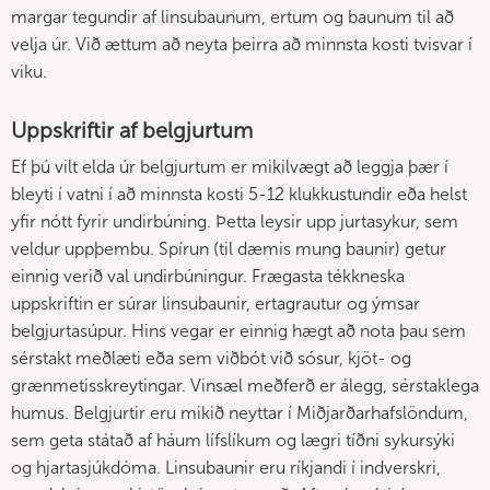
margar tegundir af linsubaunum, ertum og baunum til að
velja úr. Við ættum að neyta þeirra að minnsta kosti tvisvar í
viku.
Uppskriftir af belgjurtum
Ef þú vilt elda úr belgjurtum er mikilvægt að leggja þær í
bleyti í vatni í að minnsta kosti 5-12 klukkustundir eða helst
yfir nótt fyrir undirbúning. Þetta leysir upp jurtasykur, sem
veldur uppþembu. Spírun (til dæmis mung baunir) getur
einnig verið val undirbúningur. Frægasta tékkneska
uppskriftin er súrar linsubaunir, ertagrautur og ýmsar
belgjurtasúpur. Hins vegar er einnig hægt að nota þau sem
sérstakt meðlæti eða sem viðbót við sósur, kjöt- og
grænmetisskreytingar. Vinsæl meðferð er álegg, sérstaklega
humus. Belgjurtir eru mikið neyttar í Miðjarðarhafslöndum,
sem geta státað af háum lífslíkum og lægri tíðni sykursýki
og hjartasjúkdóma. Linsubaunir eru ríkjandi í indverskri,