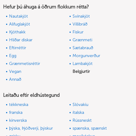
Hefur þú áhuga á öðrum flokkum rétta?
Nautakjöt
Svínakjöt
Alifuglakjöt
Villibráð
Kjöthakk
Fiskur
Hliðar diskar
Grænmeti
Eftirréttir
Sætabrauð
Egg
Morgunverður
Grænmetisréttir
Lambakjöt
Vegan
Belgjurtir
Annað
Leitaðu eftir eldhústegund
tékkneska
Slóvakíu
franska
ítalska
kínverska
Rússneskt
þýska, Þjóðverji, þýskur
spænska, spænskt