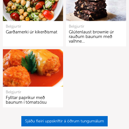
Belgjurtir
Belgjurtir
Garðamerki úr kikerðismat
Glútenlaust brownie úr
rauðum baunum með
valhne…
Belgjurtir
Fylltar paprikur með
baunum í tómatsósu
Sjáðu fleiri uppskriftir á öðrum tungumálum