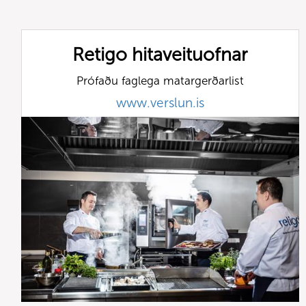
Retigo hitaveituofnar
Prófaðu faglega matargerðarlist
www.verslun.is