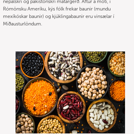
nepalskri og pakistönskri matargerð. Aftur á móti, í
Rómönsku Ameríku, kýs fólk frekar baunir (mundu
mexíkóskar baunir) og kjúklingabaunir eru vinsælar í
Miðausturlöndum.