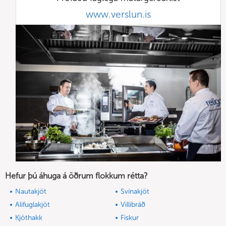
www.verslun.is
Hefur þú áhuga á öðrum flokkum rétta?
Nautakjöt
Svínakjöt
Alifuglakjöt
Villibráð
Kjöthakk
Fiskur