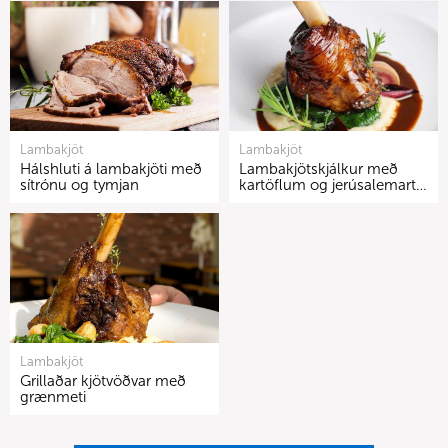
Lambakjöt
Lambakjöt
Hálshluti á lambakjöti með
Lambakjötskjálkur með
sítrónu og tymjan
kartöflum og jerúsalemart…
Lambakjöt
Grillaðar kjötvöðvar með
grænmeti