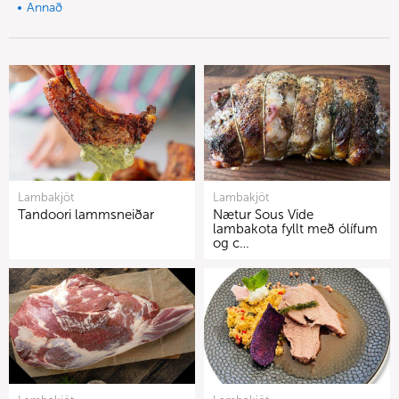
Annað
Lambakjöt
Lambakjöt
Tandoori lammsneiðar
Nætur Sous Vide
lambakota fyllt með ólífum
og c…