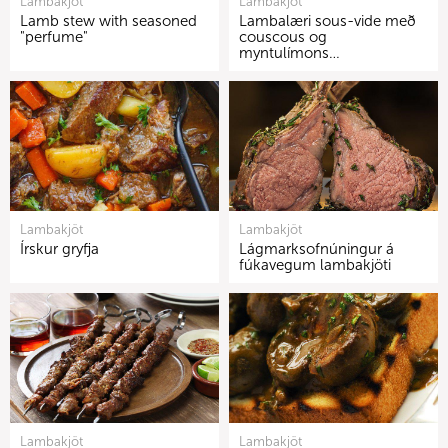
Lambakjöt
Lambakjöt
Lamb stew with seasoned
Lambalæri sous-vide með
"perfume"
couscous og
myntulímons…
Lambakjöt
Lambakjöt
Írskur gryfja
Lágmarksofnúningur á
fúkavegum lambakjöti
Lambakjöt
Lambakjöt