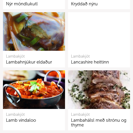
Nýr möndlukutl
Kryddað nýru
Lambakjöt
Lambakjöt
Lambahnjúkur eldaður
Lancashire heittinn
Lambakjöt
Lambakjöt
Lamb vindaloo
Lambahálsl með sítrónu og
thyme