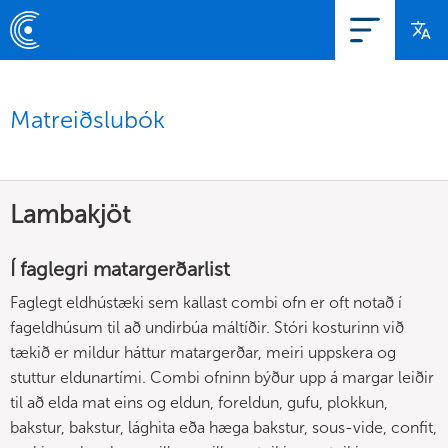
Matreiðslubók
Lambakjöt
Í faglegri matargerðarlist
Faglegt eldhústæki sem kallast combi ofn er oft notað í
fageldhúsum til að undirbúa máltíðir. Stóri kosturinn við
tækið er mildur háttur matargerðar, meiri uppskera og
stuttur eldunartími. Combi ofninn býður upp á margar leiðir
til að elda mat eins og eldun, foreldun, gufu, plokkun,
bakstur, bakstur, lághita eða hæga bakstur, sous-vide, confit,