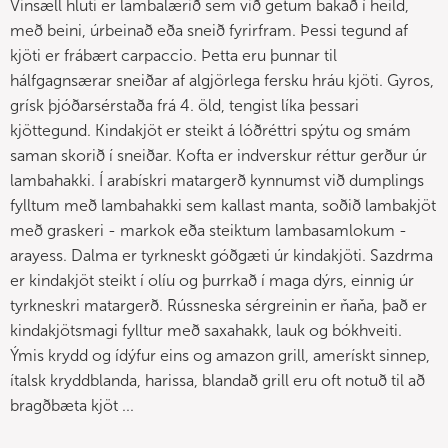
Vinsæll hluti er lambalærið sem við getum bakað í heild,
með beini, úrbeinað eða sneið fyrirfram. Þessi tegund af
kjöti er frábært carpaccio. Þetta eru þunnar til
hálfgagnsærar sneiðar af algjörlega fersku hráu kjöti. Gyros,
grísk þjóðarsérstaða frá 4. öld, tengist líka þessari
kjöttegund. Kindakjöt er steikt á lóðréttri spýtu og smám
saman skorið í sneiðar. Kofta er indverskur réttur gerður úr
lambahakki. Í arabískri matargerð kynnumst við dumplings
fylltum með lambahakki sem kallast manta, soðið lambakjöt
með graskeri - markok eða steiktum lambasamlokum -
arayess. Dalma er tyrkneskt góðgæti úr kindakjöti. Sazdrma
er kindakjöt steikt í olíu og þurrkað í maga dýrs, einnig úr
tyrkneskri matargerð. Rússneska sérgreinin er ňaňa, það er
kindakjötsmagi fylltur með saxahakk, lauk og bókhveiti.
Ýmis krydd og ídýfur eins og amazon grill, amerískt sinnep,
ítalsk kryddblanda, harissa, blandað grill eru oft notuð til að
bragðbæta kjöt ...