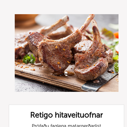
Retigo hitaveituofnar
Prófaðu faglega matargerðarlist