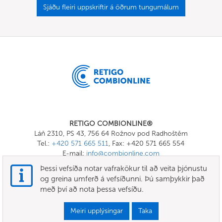
Sjáðu fleiri uppskriftir á öðrum tungumálum
RETIGO COMBIONLINE®
Láň 2310, PS 43, 756 64 Rožnov pod Radhoštěm
Tel.:
+420 571 665 511
, Fax: +420 571 665 554
E-mail:
info@combionline.com
Þessi vefsíða notar vafrakökur til að veita þjónustu
og greina umferð á vefsíðunni. Þú samþykkir það
OnlineMenu
með því að nota þessa vefsíðu.
SKILMÁLAR OG SKILYRÐI
Meiri upplýsingar
Taka