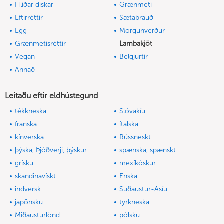
Hliðar diskar
Grænmeti
Eftirréttir
Sætabrauð
Egg
Morgunverður
Grænmetisréttir
Lambakjöt
Vegan
Belgjurtir
Annað
Leitaðu eftir eldhústegund
tékkneska
Slóvakíu
franska
ítalska
kínverska
Rússneskt
þýska, Þjóðverji, þýskur
spænska, spænskt
grísku
mexíkóskur
skandinavískt
Enska
indversk
Suðaustur-Asíu
japönsku
tyrkneska
Miðausturlönd
pólsku