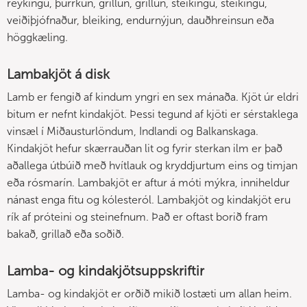
reykingu, þurrkun, grillun, grillun, steikingu, steikingu,
veiðiþjófnaður, bleiking, endurnýjun, dauðhreinsun eða
höggkæling.
Lambakjöt á disk
Lamb er fengið af kindum yngri en sex mánaða. Kjöt úr eldri
bitum er nefnt kindakjöt. Þessi tegund af kjöti er sérstaklega
vinsæl í Miðausturlöndum, Indlandi og Balkanskaga.
Kindakjöt hefur skærrauðan lit og fyrir sterkan ilm er það
aðallega útbúið með hvítlauk og kryddjurtum eins og timjan
eða rósmarín. Lambakjöt er aftur á móti mýkra, inniheldur
nánast enga fitu og kólesteról. Lambakjöt og kindakjöt eru
rík af próteini og steinefnum. Það er oftast borið fram
bakað, grillað eða soðið.
Lamba- og kindakjötsuppskriftir
Lamba- og kindakjöt er orðið mikið lostæti um allan heim.