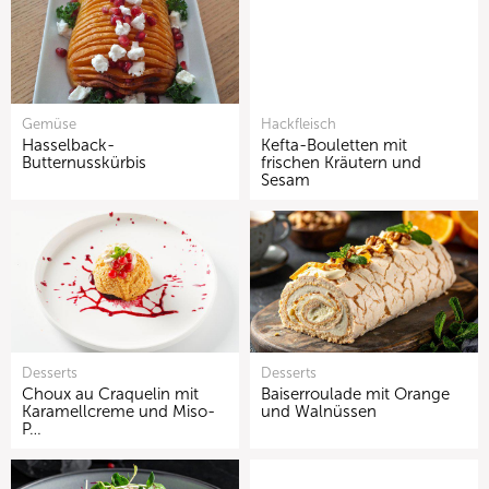
Gemüse
Hackfleisch
Hasselback-
Kefta-Bouletten mit
Butternusskürbis
frischen Kräutern und
Sesam
Desserts
Desserts
Choux au Craquelin mit
Baiserroulade mit Orange
Karamellcreme und Miso-
und Walnüssen
P…