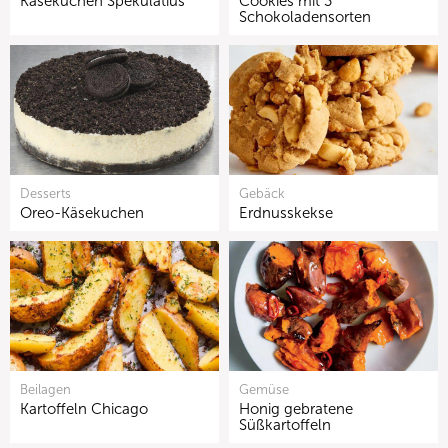
Käsekuchen Spekulatius
Cookies mit 3
Schokoladensorten
Desserts
Gebäck
Oreo-Käsekuchen
Erdnusskekse
Beilagen
Gemüse
Kartoffeln Chicago
Honig gebratene
Süßkartoffeln