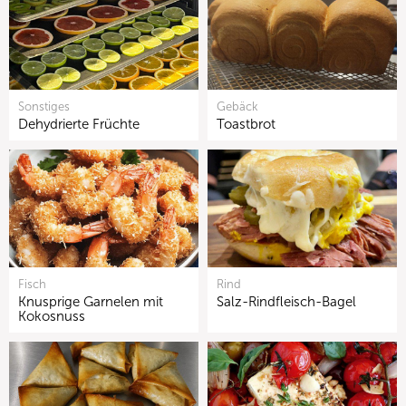
Sonstiges
Gebäck
Dehydrierte Früchte
Toastbrot
Fisch
Rind
Knusprige Garnelen mit
Salz-Rindfleisch-Bagel
Kokosnuss