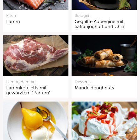
Fisch
Beilagen
Lamm
Gegrillte Aubergine mit
Safranjoghurt und Chili
Lamm, Hammel
Desserts
Lammkoteletts mit
Mandeldoughnuts
gewürztem "Parfum"