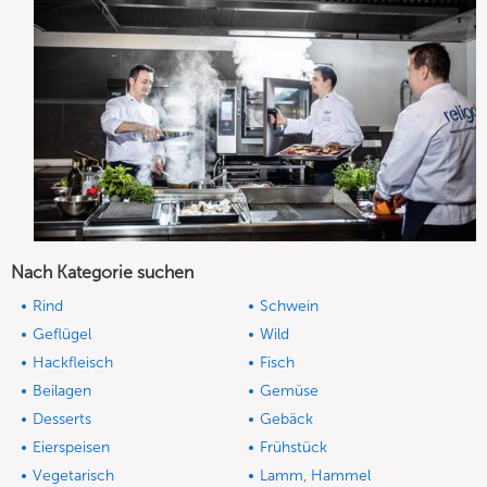
Nach Kategorie suchen
Rind
Schwein
Geflügel
Wild
Hackfleisch
Fisch
Beilagen
Gemüse
Desserts
Gebäck
Eierspeisen
Frühstück
Vegetarisch
Lamm, Hammel