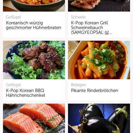
Geflügel
Schwein
Koreanisch würzig
K-Pop Korean Grill
geschmorter Hühnerbraten
Schweinebauch
(SAMGYEOPSAL:삼…
Geflügel
Beilagen
K-Pop Korean BBQ
Pikante Rinderbrötchen
Hähnchenschenkel