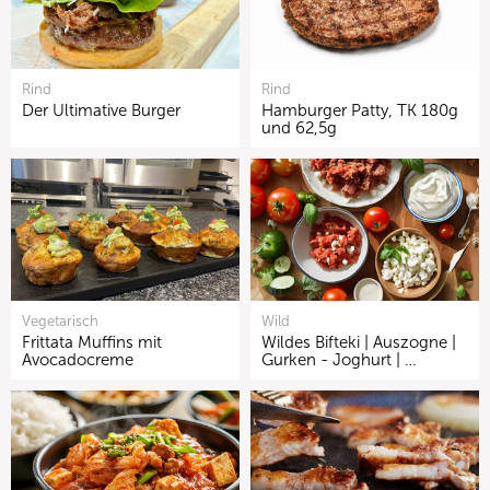
Rind
Rind
Der Ultimative Burger
Hamburger Patty, TK 180g
und 62,5g
Vegetarisch
Wild
Frittata Muffins mit
Wildes Bifteki | Auszogne |
Avocadocreme
Gurken - Joghurt | …