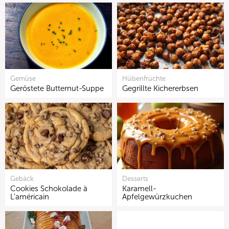
Gemüse
Hülsenfrüchte
Geröstete Butternut-Suppe
Gegrillte Kichererbsen
Gebäck
Desserts
Cookies Schokolade à
Karamell-
L’américain
Apfelgewürzkuchen