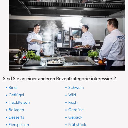
Sind Sie an einer anderen Rezeptkategorie interessiert?
Rind
Schwein
Geflügel
Wild
Hackfleisch
Fisch
Beilagen
Gemüse
Desserts
Gebäck
Eierspeisen
Frühstück