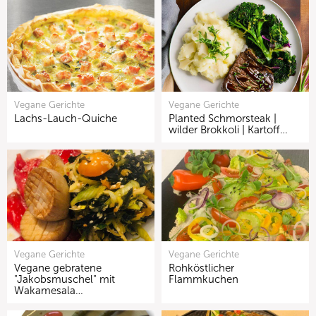
Vegane Gerichte
Vegane Gerichte
Lachs-Lauch-Quiche
Planted Schmorsteak |
wilder Brokkoli | Kartoff…
Vegane Gerichte
Vegane Gerichte
Vegane gebratene
Rohköstlicher
"Jakobsmuschel" mit
Flammkuchen
Wakamesala…