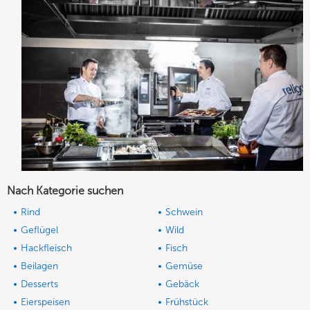
Nach Kategorie suchen
Rind
Schwein
Geflügel
Wild
Hackfleisch
Fisch
Beilagen
Gemüse
Desserts
Gebäck
Eierspeisen
Frühstück