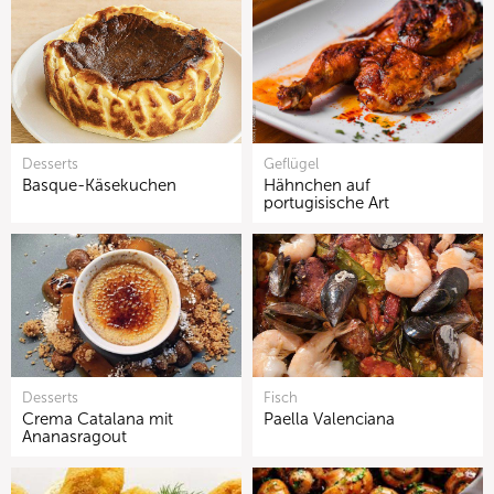
Desserts
Geflügel
Basque-Käsekuchen
Hähnchen auf
portugisische Art
Desserts
Fisch
Crema Catalana mit
Paella Valenciana
Ananasragout