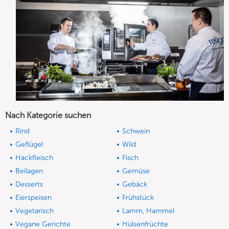
Nach Kategorie suchen
Rind
Schwein
Geflügel
Wild
Hackfleisch
Fisch
Beilagen
Gemüse
Desserts
Gebäck
Eierspeisen
Frühstück
Vegetarisch
Lamm, Hammel
Vegane Gerichte
Hülsenfrüchte