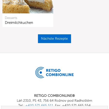
Desserts
Dreimilchkuchen
Nächste Rezepte
RETIGO COMBIONLINE®
Láň 2310, PS 43, 756 64 Rožnov pod Radhoštěm
Tel.:
+420 571 665 511
, Fax: +420 571 665 554