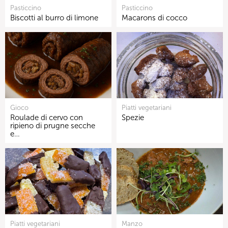
Pasticcino
Pasticcino
Biscotti al burro di limone
Macarons di cocco
Gioco
Piatti vegetariani
Roulade di cervo con
Spezie
ripieno di prugne secche
e…
Piatti vegetariani
Manzo