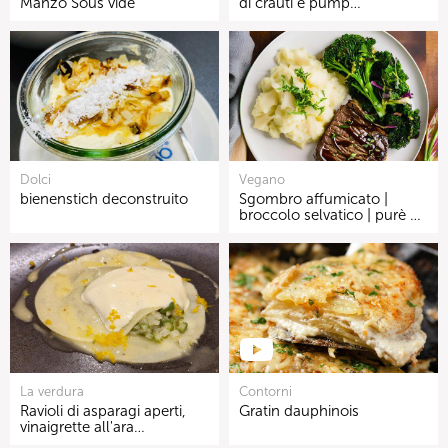
Manzo Sous vide
di crauti e pump…
Dolci
Vegano
bienenstich deconstruito
Sgombro affumicato |
broccolo selvatico | purè …
La verdura
Contorni
Ravioli di asparagi aperti,
Gratin dauphinois
vinaigrette all'ara…