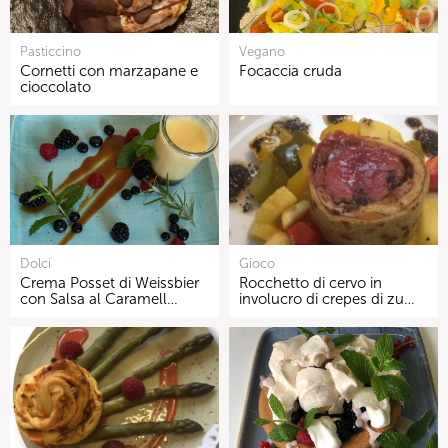
Pasticcino
Vegano
Cornetti con marzapane e
Focaccia cruda
cioccolato
Dolci
Gioco
Crema Posset di Weissbier
Rocchetto di cervo in
con Salsa al Caramell…
involucro di crepes di zu…