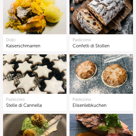
Dolci
Pasticcino
Kaiserschmarren
Confetti di Stollen
Pasticcino
Pasticcino
Stelle di Cannella
Elisenlebkuchen