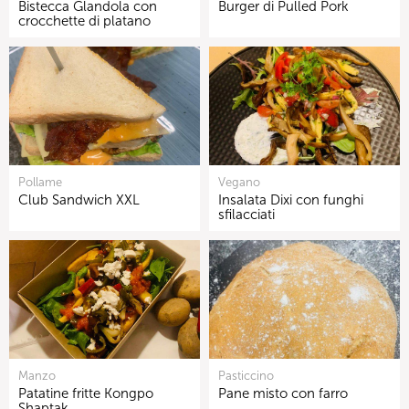
Bistecca Glandola con
Burger di Pulled Pork
crocchette di platano
Pollame
Vegano
Club Sandwich XXL
Insalata Dixi con funghi
sfilacciati
Manzo
Pasticcino
Patatine fritte Kongpo
Pane misto con farro
Shaptak