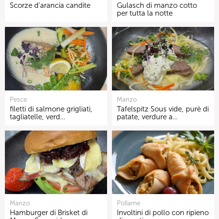
Scorze d'arancia candite
Gulasch di manzo cotto
per tutta la notte
Pesce
Manzo
filetti di salmone grigliati,
Tafelspitz Sous vide, purè di
tagliatelle, verd…
patate, verdure a…
Manzo
Pollame
Hamburger di Brisket di
Involtini di pollo con ripieno