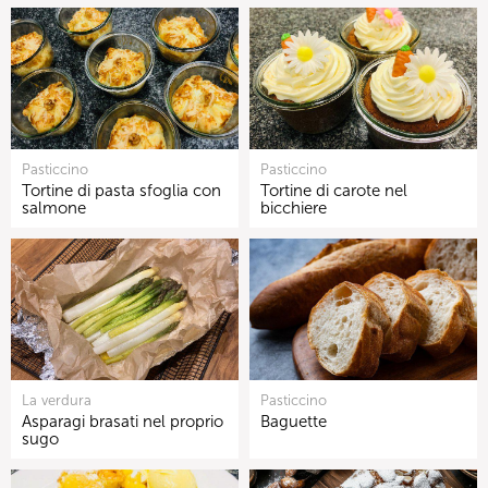
Pasticcino
Pasticcino
Tortine di pasta sfoglia con
Tortine di carote nel
salmone
bicchiere
La verdura
Pasticcino
Asparagi brasati nel proprio
Baguette
sugo