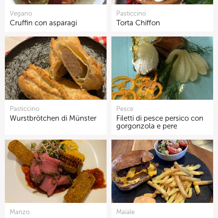
Vegano
Pasticcino
Cruffin con asparagi
Torta Chiffon
Pasticcino
Pesce
Wurstbrötchen di Münster
Filetti di pesce persico con
gorgonzola e pere
Manzo
Maiale