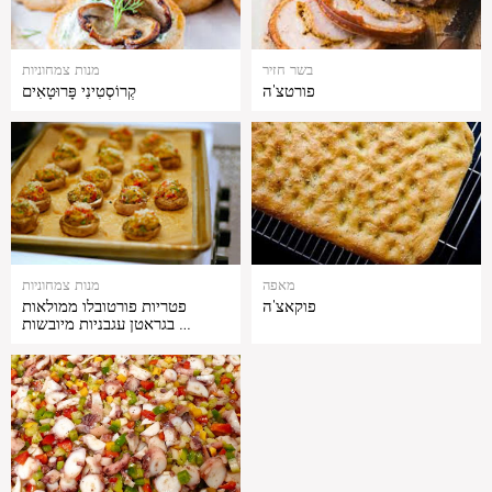
בשר חזיר
מנות צמחוניות
פורטצ'ה
קְרוֹסְטִינִי פָּרוּטָאִים
מאפה
מנות צמחוניות
פוקאצ'ה
פטריות פורטובלו ממולאות
בגראטן עגבניות מיובשות …