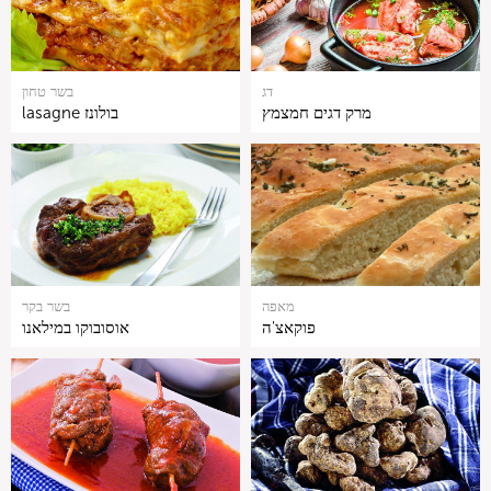
דג
בשר טחון
מרק דגים חמצמץ
lasagne בולונז
מאפה
בשר בקר
פוקאצ'ה
אוסובוקו במילאנו