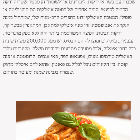
שכבות עם בשר או ירקות. לינגווינים או "לשונות" הן פסטה שטוחה ודקה
הדומה לספגטי. סוגים אחרים של פסטה איטלקית הם קונצ'יליטה או
פוסילי. המטבח האיטלקי ידוע בתפריט הרב-מנות שלו, שמתחיל במנה
הנקראת אנטיפסטה. זהו כינוי איטלקי למתאבן, המתאפיין בבשר קר,
ירקות וגבינות. הפיצה המפורסמת ביותר היא ללא ספק מרגריטה.
עגבניות, בזיליקום ומוצרלה הם הבסיס. יש מעל 200,000 פיצות שונות
בכל רחבי איטליה, ולכל מסעדה מתכונים ייחודיים משלה. מקינוחים נולדו
באיטליה טירמיסו טעים, אפוגאטו קפה, פאי אגסים, קרוסטטה או פנה
קוטה. בין הקינוחים נוכל לכלול גם פאנטון, שהוא לחם איטלקי מתוק
שנמרח בגבינת שמנת ומעוטר בתותים.