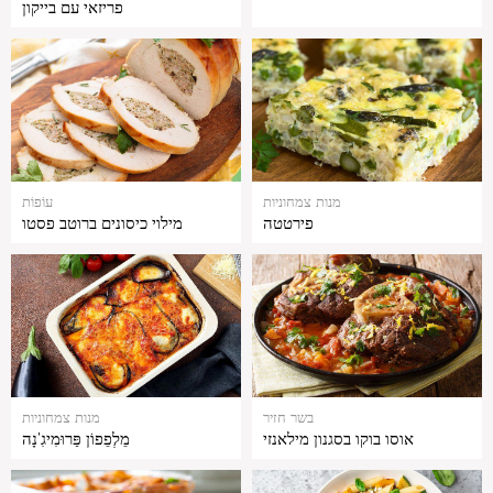
פריזאי עם בייקון
מנות צמחוניות
עוֹפוֹת
פירטטה
מילוי כיסונים ברוטב פסטו
בשר חזיר
מנות צמחוניות
אוסו בוקו בסגנון מילאנזי
מֵלְפֵפוֹן פַּרוּמִיגִ'נָה