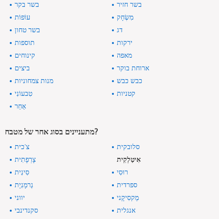
בשר חזיר
בשר בקר
מִשְׂחָק
עוֹפוֹת
דג
בשר טחון
ירקות
תוספות
מאפה
קינוחים
ארוחת בוקר
ביצים
כבש כבש
מנות צמחוניות
קטניות
טִבעוֹנִי
אַחֵר
מתעניינים בסוג אחר של מטבח?
סלובקית
צ'כית
אִיטַלְקִית
צָרְפָתִית
רוּסִי
סִינִית
ספרדית
גֶרמָנִיָת
מֶקסִיקָני
יווני
אנגלית
סקנדינבי