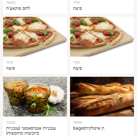
אַחֵר
מאפה
פיצה
לחם פוקאצ'ה
אַחֵר
אַחֵר
פיצה
פיצה
מאפה
טִבעוֹנִי
bagetת איטלקית
עגבניות אנטיפאסטי (עגבניות
מיובשות מוחמצות)