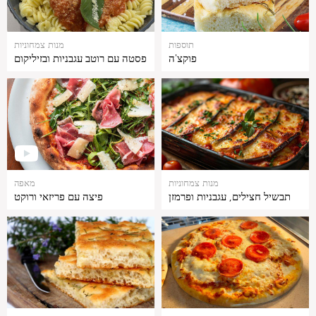
תוספות
מנות צמחוניות
פוקצ'ה
פסטה עם רוטב עגבניות ובזיליקום
מנות צמחוניות
מאפה
תבשיל חצילים, עגבניות ופרמזן
פיצה עם פריזאי ורוקט