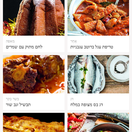
אַחֵר
מאפה
טריפת עגל ברוטב עגבניות
לחם מתוק עם שמרים
דג
בשר בקר
דג בס מצופה במלח
תבשיל זנב שור