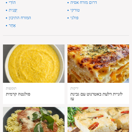
דרום מזרח אסיה
הוֹדִי
טורקי
יַפָּנִית
פולני
המזרח התיכון
אַחֵר
ירקות
תוספות
לזניית דלעת באטרנוט עם גבינת
פולנטה קרמית
עז