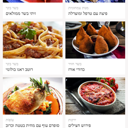
מנות צמחוניות
בשר בקר
פיצה עם טרפל ומוצרלה
זיתי בשר ממולאים
בשר חזיר
בשר בקר
כדורי אורז
רוטב ראגו בולונזי
ירקות
עוֹפוֹת
פירוש חצילים
סופרם עוף עם מחית בטטה וכרוב