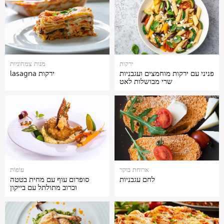
ירקות
מנות צמחוניות
פניני עם ירקות מוחמצים ועגבניות
lasagna ירקות
שרי מבושלות לאט
ארוחת בוקר
עוֹפוֹת
לחם עגבניות
סופרום עוף עם מחית בטטה
וכרוב מתולתל עם בייקון