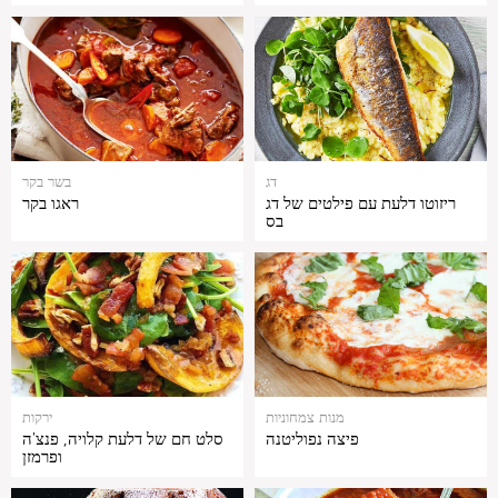
דג
בשר בקר
ריזוטו דלעת עם פילטים של דג
ראגו בקר
בס
מנות צמחוניות
ירקות
פיצה נפוליטנה
סלט חם של דלעת קלויה, פנצ'ה
ופרמזן