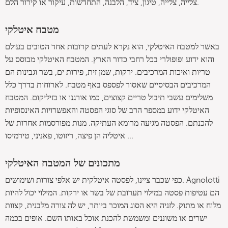
צלייה, צלייה, טיגון, ציד, הלבנה, התחדשות, עיקור או קירור הלם.
מטבח איטלקי
באשר למטבח האיטלקי, הוא נקרא לעתים קרובות אחד הטובים בעולם
והוא ידוע ופופולרי בכל רחבי כדור הארץ. המטבח האיטלקי מבוסס על
טריות ואיכות המרכיבים. ירקות, שמן זית, פירות ים, בשר וגבינות הם
המרכיבים הבסיסיים שאסור לפספס באף מטבח. לארוחות בדרך כלל
משלימים עשבי תיבול טריים קצוצים, כמו אורגנו או בזיליקום. המטבח
האיטלקי ידוע במספר הרב של סוגי הפסטה והאפשרויות האינסופיות
להכנתם. הפסטה מגיעה מרומא העתיקה. מנות מפורסמות אחרות של
איטליה הן פיצה, ריזוטו, פאניני, טירמיסו ...
מתכונים של המטבח האיטלקי
כפי שכבר ציינו, לפסטה איטלקית יש אלפי צורות ושימושים. Agnolotti
הם עטיפות פסטה במילוי תערובת של בשר או ירקות. המילוי יכול להיות
מלוח או מתוק. לזניה היא הסוג המוכר ביותר, יש לה צורה מלבנית, קצוות
ישרים או משוננים ומשמשת להכנת אוכל באותו השם. אופים בכמה