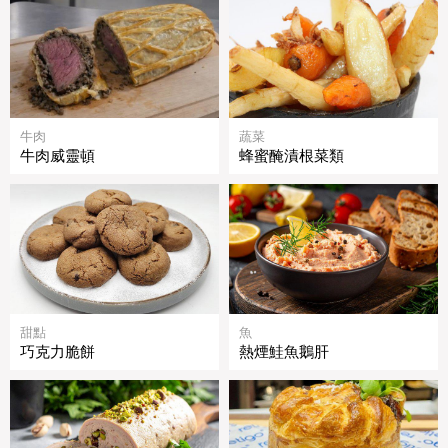
牛肉
蔬菜
牛肉威靈頓
蜂蜜醃漬根菜類
甜點
魚
巧克力脆餅
熱煙鮭魚鵝肝