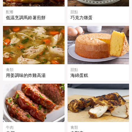
配餐
甜點
低温烹調馬鈴薯煎餅
巧克力燉蛋
禽類
甜點
用姜調味的炸雞高湯
海綿蛋糕
牛肉
禽類