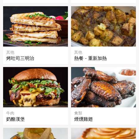
其他
其他
烤吐司三明治
熱餐 - 重新加熱
牛肉
禽類
奶酪漢堡
煙燻雞翅