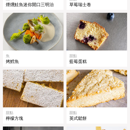
煙燻鮭魚迷你開口三明治
草莓瑞士卷
魚
甜點
烤鱈魚
藍莓蛋糕
甜點
甜點
檸檬方塊
英式鬆餅