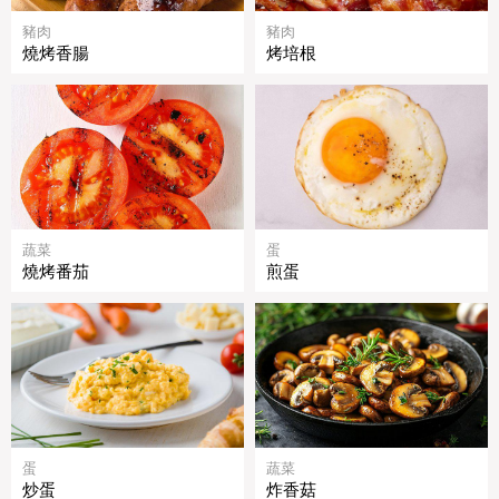
豬肉
豬肉
燒烤香腸
烤培根
蔬菜
蛋
燒烤番茄
煎蛋
蛋
蔬菜
炒蛋
炸香菇