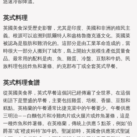
急速冷卻降溫。
英式料理
英國美食深受歷史影響，尤其是印度、美國和非洲的殖民主
義。根源可以追溯到凱爾特人和盎格魯撒克遜文化。英國菜
被認為是脂肪和難消化的。這部分是由工業革命造成的，當
時很大一部分人搬到了城市，島上開始大規模生產低質量食
品。最常用的配料是肉、魚、雞蛋、冷盤、豆類和牛奶。民
族料理包括炸魚和薯條、約克郡布丁或全套英式早餐。
英式料理食譜
從英國美食界，英式早餐這個詞已經傳遍了全世界。在這個
術語下是豐盛的早餐，主要包括雞蛋、培根、香腸、豆類和
糕點。英格蘭的午餐通常比捷克菜中的午餐要少。午餐供應
三明治——白麵包片和冷雞肉片或火腿片或炸魚薯條，這是
一種炸魚和炸薯條。在英格蘭，傳統上供應 5 點茶，例如“伯
爵茶”或“橙皮科特”加牛奶。聖誕節時，英國會供應英式聖誕