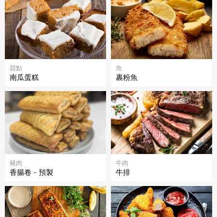
甜點
魚
南瓜蛋糕
裹粉魚
豬肉
牛肉
香腸卷 - 預製
牛排