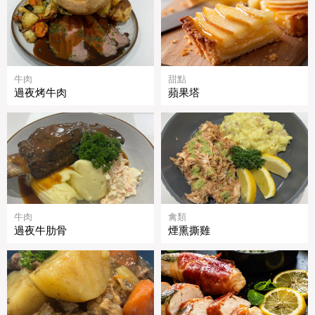
牛肉
甜點
過夜烤牛肉
蘋果塔
牛肉
禽類
過夜牛肋骨
煙熏撕雞