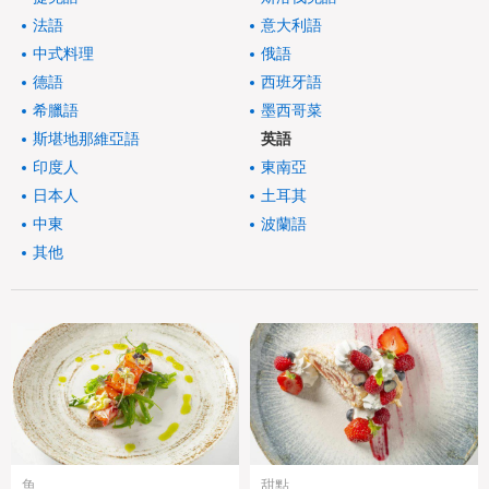
法語
意大利語
中式料理
俄語
德語
西班牙語
希臘語
墨西哥菜
斯堪地那維亞語
英語
印度人
東南亞
日本人
土耳其
中東
波蘭語
其他
魚
甜點