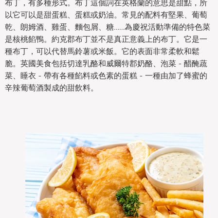
布丁，有多種形式。布丁這個詞在英格蘭的意思是甜點，所
以它可以是甜蛋糕、蛋糕或奶油。常見的配料有堅果、葡萄
乾、朗姆酒、雞蛋、麵包屑、糖……為慶祝活動準備的特色菜
是核桃餡鴨。約克郡布丁並不是真正意義上的布丁。它是一
種布丁，可以代替馬鈴薯或米飯。它的表面非常柔軟和鬆
脆。英國美食包括切達乳酪和威爾特郡奶酪、泡菜 - 醋醃蔬
菜、睡衣 - 帶有各種餡料或色素的蛋糕 - 一種由加了蜂蜜的
辛辣葡萄酒製成的甜飲料。