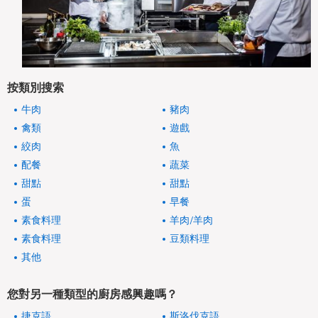
按類別搜索
牛肉
豬肉
禽類
遊戲
絞肉
魚
配餐
蔬菜
甜點
甜點
蛋
早餐
素食料理
羊肉/羊肉
素食料理
豆類料理
其他
您對另一種類型的廚房感興趣嗎？
捷克語
斯洛伐克語