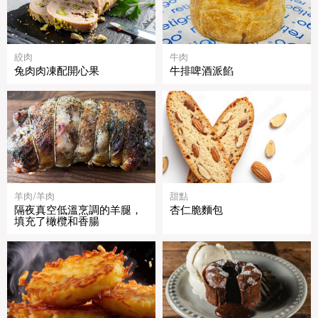
絞肉
牛肉
兔肉肉凍配開心果
牛排啤酒派餡
羊肉/羊肉
甜點
隔夜真空低溫烹調的羊腿，
杏仁脆麵包
填充了橄欖和香腸