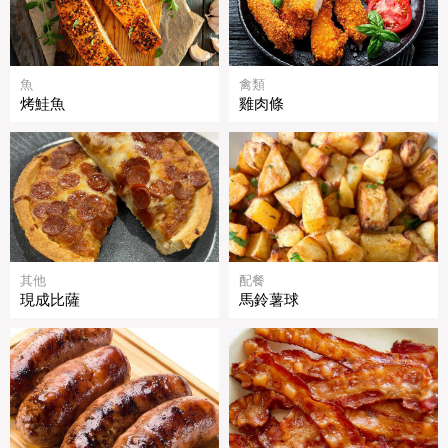
魚
禽類
烤鮭魚
雞肉條
其他
配餐
現成比薩
馬鈴薯球