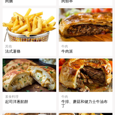
肉捆
肉類串
其他
牛肉
法式薯條
牛肉派
素食料理
牛肉
起司洋蔥餡餅
牛排、蘑菇和健力士牛油布
丁