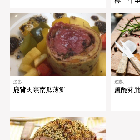
檸 - 牛至
遊戲
遊戲
鹿背肉裹南瓜薄餅
鹽醃豬