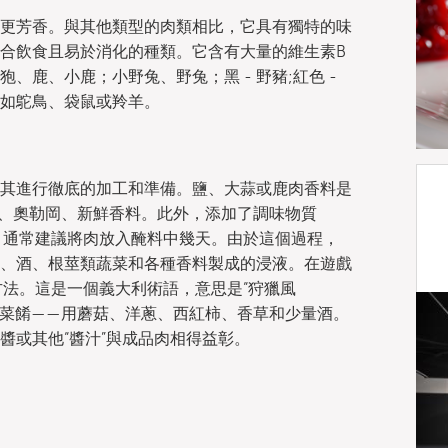
更芳香。與其他類型的肉類相比，它具有獨特的味
合飲食且易於消化的種類。它含有大量的維生素B
鹿、小鹿；小野兔、野兔；黑 - 野豬;紅色 -
，如鴕鳥、袋鼠或羚羊。
其進行徹底的加工和準備。鹽、大蒜或鹿肉香料是
胡椒、奧勒岡、新鮮香料。此外，添加了調味物質
分。通常建議將肉放入醃料中幾天。由於這個過程，
、酒、根莖類蔬菜和各種香料製成的浸液。在遊戲
re”方法。這是一個義大利術語，意思是“狩獵風
的菜餚——用蘑菇、洋蔥、西紅柿、香草和少量酒。
醬或其他“醬汁”與成品肉相得益彰。