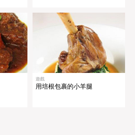
遊戲
用培根包裹的小羊腿