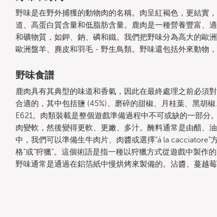
野味是在野外捕獲的動物肉的名稱。肉呈紅褐色，更結實，
道、高蛋白質含量和低脂肪含量。鹿肉是一種營養豐富、適
和礦物質，如鉀、鈉、磷和鐵。我們把野味分為高大的歐洲狍、
歐洲盤羊、麂皮和羽毛 - 野生鳥類。野味還包括外來動物
野味食譜
鹿肉具有其典型的味道和香氣，因此在最終處理之前必須對
合適的，其中包括鹽 (45%)、磨碎的甜椒、月桂葉、黑
E621。肉類裝載是整個遊戲準備過程中不可或缺的一部
肉變軟，然後變得更軟、更嫩、多汁。醃料通常是由醋、油
中，我們可以準備生牛肉片、肉醬或選擇“á la cacciato
格”或“狩獵”。這個術語是指一種以狩獵方式從遊戲中製作
野味通常是通過在鋁箔紙中慢烘烤來製備的。沾醬、蔓越莓