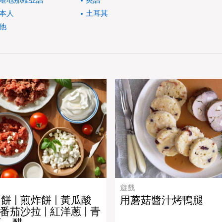
堪地那維亞語
英語
本人
土耳其
他
遊戲
 | 煎炸餅 | 黃瓜酸
用蘑菇醬汁烤鴨腿
桃番茄沙拉 | 紅洋蔥 | 青