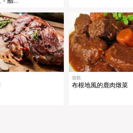
 - 醋…
遊戲
腩
布根地風的鹿肉燉菜