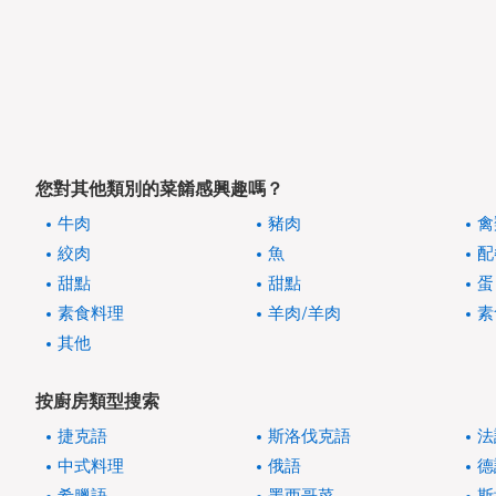
您對其他類別的菜餚感興趣嗎？
牛肉
豬肉
禽
絞肉
魚
配
甜點
甜點
蛋
素食料理
羊肉/羊肉
素
其他
按廚房類型搜索
捷克語
斯洛伐克語
法
中式料理
俄語
德