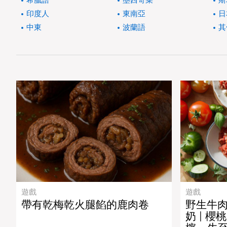
希臘語
墨西哥菜
斯
印度人
東南亞
日
中東
波蘭語
其
遊戲
遊戲
帶有乾梅乾火腿餡的鹿肉卷
野生牛肉餅
奶 | 櫻