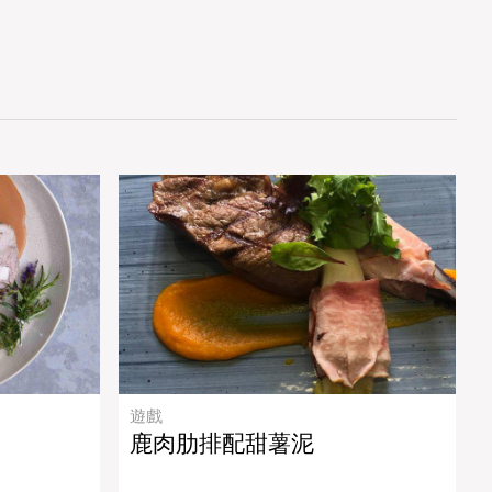
遊戲
鹿肉肋排配甜薯泥