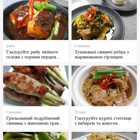
риба
Свинина
Глазуруйте рибу зміїного
Тушковані свинячі ребра з
голови з чорним перцем…
маринованою гірчицею
Свинина
Птиця
Грильований подрібнений
Глазуруйте курячі стегенця
свинина з лимонною трав…
з імбирем та кокосов…