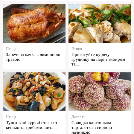
Птиця
Птиця
Запечена качка з лимонною
Приготуйте курячу
травою
грудинку на парі з імбиром
та…
Птиця
Десерти
Тушковані курячі стегна з
Солодка картопляна
кешью та грибами шита…
тарталетка з сирною
начинкою