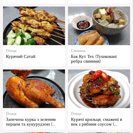
Птиця
Свинина
Курячий Сатай
Бак Кут Тех (Тушковані
ребра свинини)
Птиця
Птиця
Запечена курка з зеленим
Курячі крильця, смажені в
перцем та кукурудзою (…
вок з рибним соусом (…