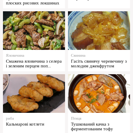
плоских рисових локшинах
Яловичина
Свинина
Смажена яловичина з селера
Гасіть свинячу черевечину з
і зеленим перцем поп…
молодим джекфрутом
риба
Птиця
Кальмарові котлети
Тушкований качка з
ферментованим тофу