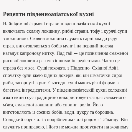
Рецепти південноазіатської кухні
Найвідоміші фірмові страви південноазіатської кухні
включають скляну локшину, рибні страви, тофу і курячі супи
з локшиною. Скляна локшина служить гарніром до ряду
страв, виготовляється з бобів мунг і на перший погляд
нагадує капронову нитку. Пад тай — це позначення смаженої
рисової локшини разом з іншими інгредієнтами. Часто це
страва без м’яса. Суші походять з Південно-Східної Азії і
спочатку були їжею бідних докерів, які їли шматочки сирої
риби, загорнуті в рис. Сьогодні суші мають різні форми з
багатьма інгредієнтами. У південноазіатській кухні солодкий
азіатський соус традиційно використовується для смаженого
м’яса, смаженої локшини або спринг-ролів. Його
виготовляють із соєвих бобів, води, цукру та борошна.
Солодкий соус чилі з подрібненим чилі родом з Таїланду. Він
служить приправою, і його не можна пропускати на жодному