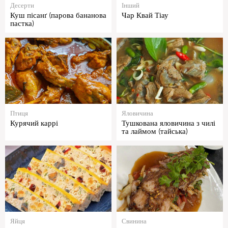
Десерти
Інший
Куш пісанґ (парова бананова
Чар Квай Тіау
пастка)
Птиця
Яловичина
Курячий каррі
Тушкована яловичина з чилі
та лаймом (тайська)
Яйця
Свинина