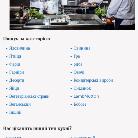
Пошук за категорією
Яловичина
Свинина
Птиця
Гра
Фарш
риба
Гарніри
Овочі
Десерти
Кондитерські вироби
Яйця
Сніданок
Вегетаріанські страви
LambMutton
Веганський
Бобові
Інший
Вас цікавить інший тип кухні?
чеська
словацький