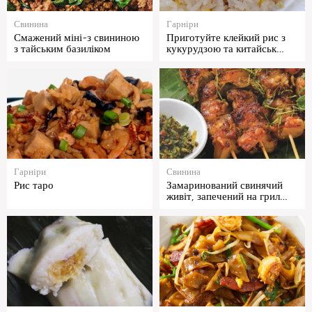
Свинина
Гарніри
Смажений міні-з свининою
Приготуйте клейкий рис з
з тайським базиліком
кукурудзою та китайськ…
Гарніри
Свинина
Рис таро
Замаринований свинячий
живіт, запечений на грил…