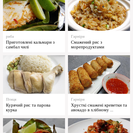
риба
Гарніри
Приготовлені кальмари з
Смажений рис з
самбал чилі
морепродуктами
Птиця
Гарніри
Курячий рис та парова
Хрусткі смажені креветки та
курка
авокадо в хлібному …