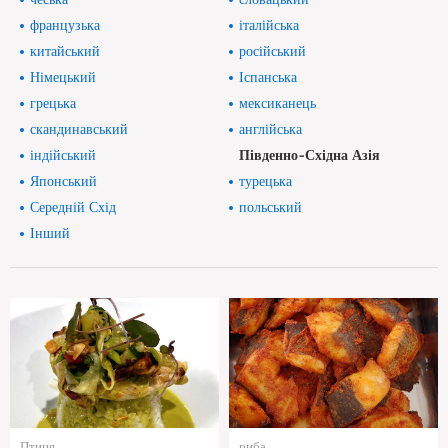
французька
італійська
китайський
російський
Німецький
Іспанська
грецька
мексиканець
скандинавський
англійська
індійський
Південно-Східна Азія
Японський
турецька
Середній Схід
польський
Інший
Птиця
риба