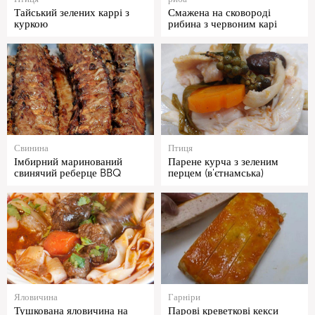
Тайський зелених каррі з
Смажена на сковороді
куркою
рибина з червоним карі
Свинина
Птиця
Імбирний маринований
Парене курча з зеленим
свинячий реберце BBQ
перцем (в'єтнамська)
Яловичина
Гарніри
Тушкована яловичина на
Парові креветкові кекси