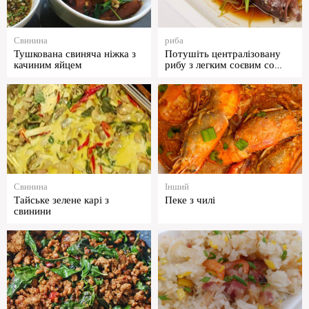
Свинина
риба
Тушкована свиняча ніжка з
Потушіть централізовану
качиним яйцем
рибу з легким соєвим со…
Свинина
Інший
Тайське зелене карі з
Пеке з чилі
свинини