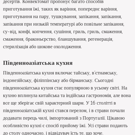
десертів. Конвектомат пропонує багато способів
приготування їжі, таких як варіння, попереднє варіння,
приготування на пару, тушкування, запікання, запікання,
запікання при низькій температурі або повільне запікання,
су-від, конфі, копчення, сушіння, гриль, гриль, смаження,
смаження, браконьєрство, бланшування, регенерація,
стерилізація або шокове охолодження.
Південноазіатська кухня
Південноазіатська кухня включає тайську, в’єтнамську,
індонезійську, філіппінську або бірманську. Сьогодні
південноазіатська кухня стає популярною в усьому світі. На
кухню вплинула китайська та індійська гастрономія, але вона
все ще зберігає свій характерний шарм. У 16 столітті в
південноазіатській кухні стався перелом, і в страви почали
додавати перець чилі, імпортований з Португалії. Цікавою
особливістю кухні є спосіб прийому їжі. Усі страви подають
до столу одночасно, і відвідувач їсть те, що хоче.