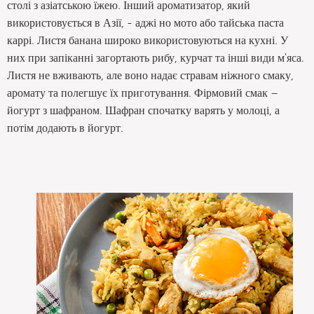
столі з азіатською їжею. Інший ароматизатор, який
використовується в Азії, - аджі но мото або тайська паста
каррі. Листя банана широко використовуються на кухні. У
них при запіканні загортають рибу, курчат та інші види м'яса.
Листя не вживають, але воно надає стравам ніжного смаку,
аромату та полегшує їх приготування. Фірмовий смак –
йогурт з шафраном. Шафран спочатку варять у молоці, а
потім додають в йогурт.