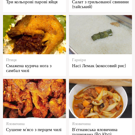
Три кольорові парові яйця
Салат з грильованої свинини
(тайський)
Птиця
Гарніри
Смажена куряча нога з
Насі Лемак (кокосовий рис)
самбал чилі
Яловичина
Яловичина
Сушене м'ясо з перцем чилі
В'єтнамська яловичина
тушкована (Bo Kho)