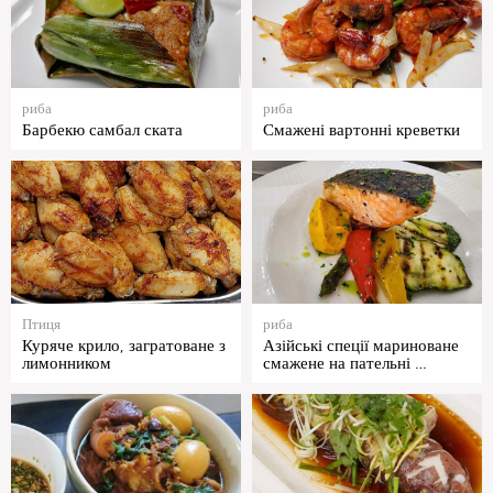
риба
риба
Барбекю самбал ската
Смажені вартонні креветки
Птиця
риба
Куряче крило, загратоване з
Азійські спеції мариноване
лимонником
смажене на пательні …