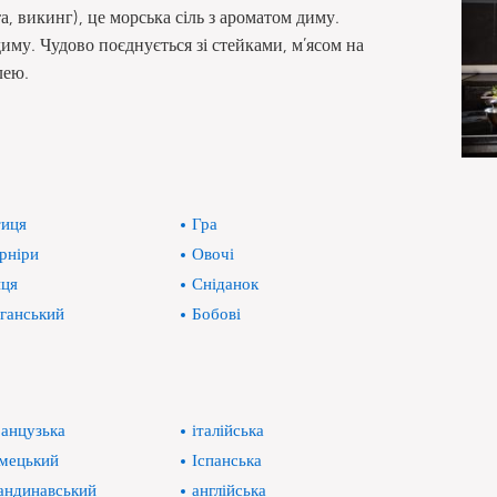
а, викинг), це морська сіль з ароматом диму.
му. Чудово поєднується зі стейками, м’ясом на
лею.
иця
Гра
рніри
Овочі
ця
Сніданок
ганський
Бобові
анцузька
італійська
мецький
Іспанська
андинавський
англійська