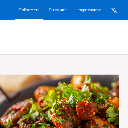
OnlineMenu
Реєстрація
авторизуватися