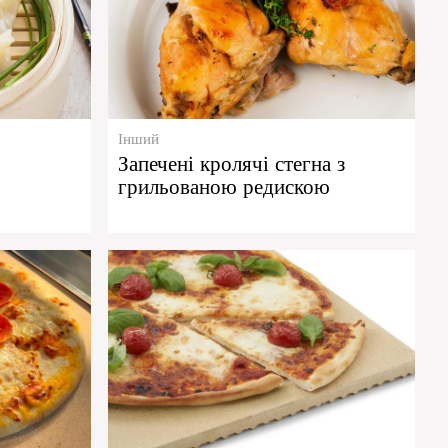
Інший
Запечені кролячі стегна з
грильованою редискою