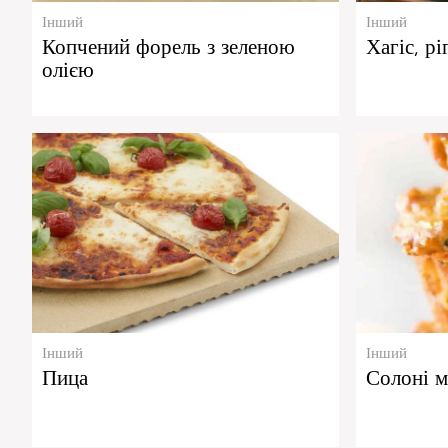
Інший
Інший
Копчений форель з зеленою
Хагіс, рі
олією
Інший
Інший
Пица
Солоні м