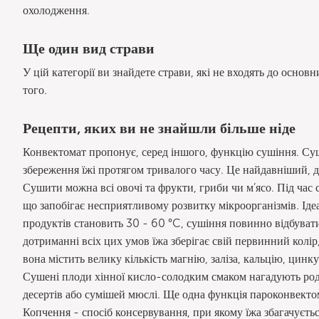
охолодження.
Ще один вид страви
У цій категорії ви знайдете страви, які не входять до основ
того.
Рецепти, яких ви не знайшли більше ніде
Конвектомат пропонує, серед іншого, функцію сушіння. Суші
збереження їжі протягом тривалого часу. Це найдавніший, д
Сушити можна всі овочі та фрукти, гриби чи м’ясо. Під час 
що запобігає несприятливому розвитку мікроорганізмів. Іде
продуктів становить 30 - 60 °C, сушіння повинно відбуватис
дотриманні всіх цих умов їжа зберігає свій первинний колір
вона містить велику кількість магнію, заліза, кальцію, цинку
Сушені плоди хінної кисло-солодким смаком нагадують родз
десертів або сумішей мюслі. Ще одна функція пароконвектом
Копчення - спосіб консервування, при якому їжа збагачує