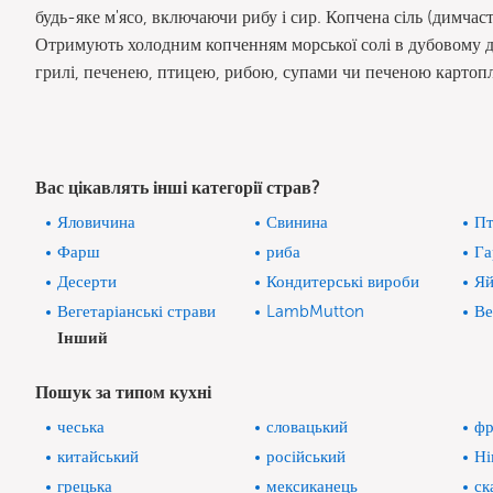
будь-яке м'ясо, включаючи рибу і сир. Копчена сіль (димчаст
Отримують холодним копченням морської солі в дубовому ди
грилі, печенею, птицею, рибою, супами чи печеною картоп
Вас цікавлять інші категорії страв?
Яловичина
Свинина
Пт
Фарш
риба
Га
Десерти
Кондитерські вироби
Яй
Вегетаріанські страви
LambMutton
Ве
Інший
Пошук за типом кухні
чеська
словацький
фр
китайський
російський
Ні
грецька
мексиканець
ск