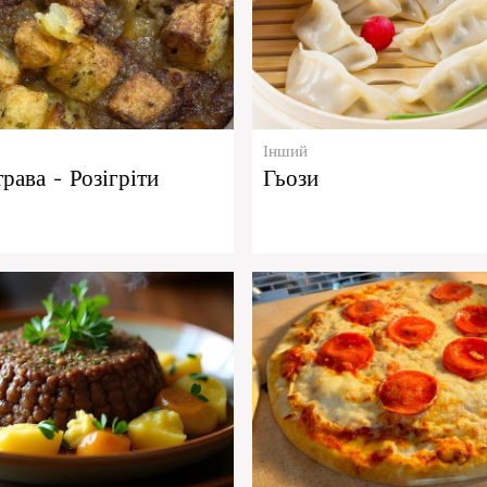
Інший
трава - Розігріти
Гьози