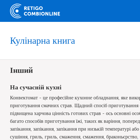
Кулінарна книга
Інший
На сучасній кухні
Конвектомат - це професійне кухонне обладнання, яке викор
приготування смачних страв. Щадний спосіб приготування стр
підвищена харчова цінність готових страв - ось основні о
багато способів приготування їжі, таких як варіння, попере
запікання, запікання, запікання при низькій температурі або 
сушіння, гриль, гриль, смаження, смаження, браконьєрство, 