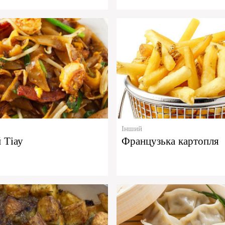
Інший
 Тіау
Французька картопля