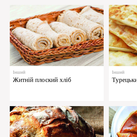
Інший
Інший
Житній плоский хліб
Турецьки