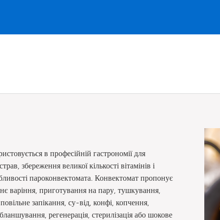
истовується в професійній гастрономії для
ав, збереження великої кількості вітамінів і
собливості пароконвектомата. Конвектомат пропонує
днє варіння, приготування на пару, тушкування,
повільне запікання, су-від, конфі, копчення,
бланшування, регенерація, стерилізація або шокове