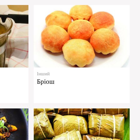
Інший
Бріош