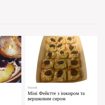
Інший
Міні Фейєтте з інжиром та
вершковим сиром