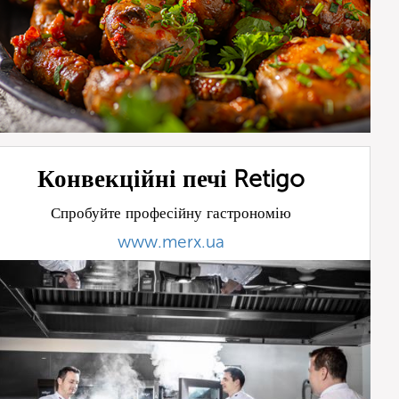
Конвекційні печі Retigo
Спробуйте професійну гастрономію
www.merx.ua