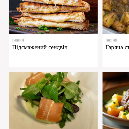
Інший
Інший
Підсмажений сендвіч
Гаряча с