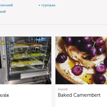
онський
турецька
ший
Інший
 олія
Baked Camembert