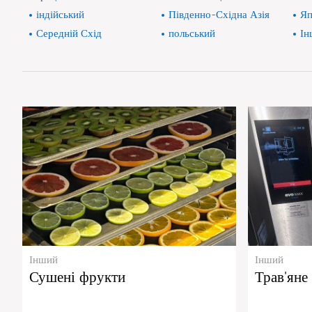
індійський
Південно-Східна Азія
Яп
Середній Схід
польський
Ін
Інший
Інший
Сушені фрукти
Трав'яне