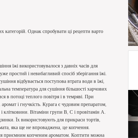
них категорій. Однак спробувати ці рецепти варто
ння їжі використовувалося з давніх часів для
уже простий і невибагливий спосіб зберігання їжі.
сушіння відбувається поступова втрата води в їжі,
альна температура для сушіння більшості харчових
я в потоці теплого повітря і в темряві. При
, аромат і гнучкість. Курага є чудовим препаратом,
 і клітковини. Вітаміни групи В, С і провітамін А.
инки. Їх використовують для прикраси тортів,
ата, яка ще не впроваджена, це копчення.
ться приємним копченим ароматом. Коптити можна