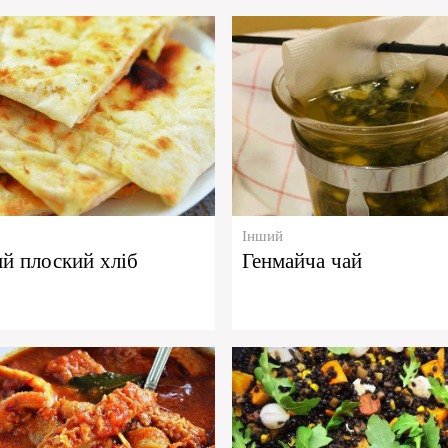
Інший
й плоский хліб
Генмайча чай