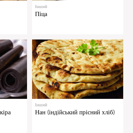
Інший
Піца
Інший
кіра
Нан (індійський прісний хліб)