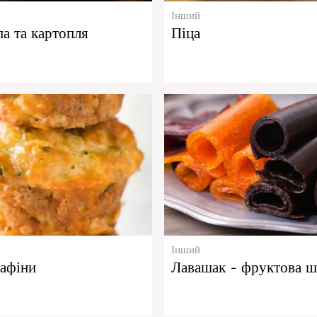
Інший
па та картопля
Піца
Інший
афіни
Лавашак - фруктова ш