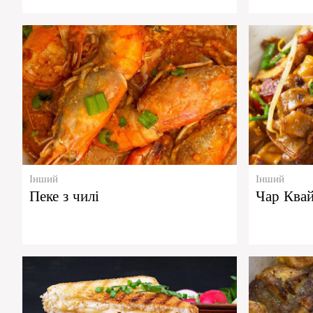
Інший
Інший
Пеке з чилі
Чар Квай