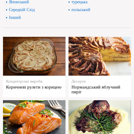
Японський
турецька
Середній Схід
польський
Інший
Кондитерські вироби
Десерти
Коричневі рулети з корицею
Нормандський яблучний
пиріг