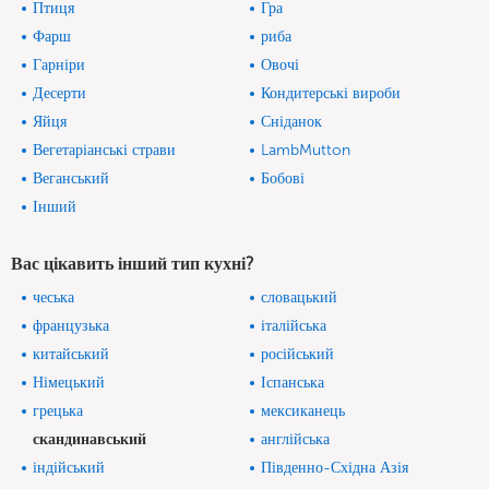
Птиця
Гра
Фарш
риба
Гарніри
Овочі
Десерти
Кондитерські вироби
Яйця
Сніданок
Вегетаріанські страви
LambMutton
Веганський
Бобові
Інший
Вас цікавить інший тип кухні?
чеська
словацький
французька
італійська
китайський
російський
Німецький
Іспанська
грецька
мексиканець
скандинавський
англійська
індійський
Південно-Східна Азія