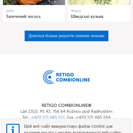
риба
Фарш
Запечений лосось
Шведські кульки
Дивіться більше рецептів іншими мовами
RETIGO COMBIONLINE®
Láň 2310, PS 43, 756 64 Rožnov pod Radhoštěm
Tel.:
+420 571 665 511
, Fax: +420 571 665 554
E-mail:
info@combionline.com
Цей веб-сайт використовує файли cookie для
надання послуг і аналізу відвідуваності веб-сайту.