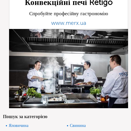
Конвекційні печі Retigo
Спробуйте професійну гастрономію
www.merx.ua
Пошук за категорією
Яловичина
Свинина