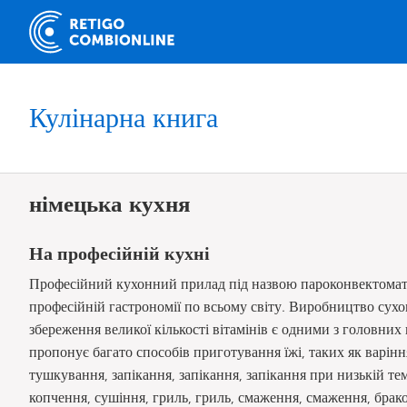
Кулінарна книга
німецька кухня
На професійній кухні
Професійний кухонний прилад під назвою пароконвектомат 
професійній гастрономії по всьому світу. Виробництво сухог
збереження великої кількості вітамінів є одними з головни
пропонує багато способів приготування їжі, таких як варінн
тушкування, запікання, запікання, запікання при низькій тем
копчення, сушіння, гриль, гриль, смаження, смаження, брако