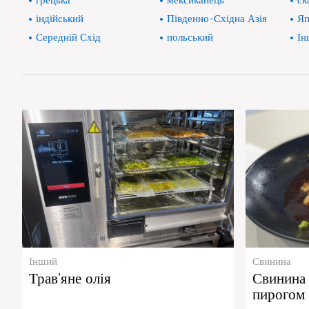
грецька
мексиканець
ск
індійський
Південно-Східна Азія
Яп
Середній Схід
польський
Ін
Інший
Свинина
Трав'яне олія
Свинина 
пирогом 