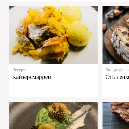
Десерти
Кондитерськ
Кайзерсмаррен
Стілленк