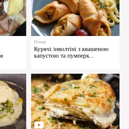
Птиця
Курячі інволтіні з квашеною
м
капустою та пумперк…