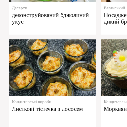
Десерти
Веганський
деконструйований бджолиний
Посадже
укус
дикий бр
Кондитерські вироби
Кондитерськ
Листкові тістечка з лососем
Морквяні