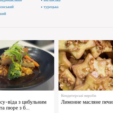
андинавський
англійська
онський
турецька
ший
Кондитерські вироби
су-віда з цибульним
Лимонне масляне печи
та пюре з б…