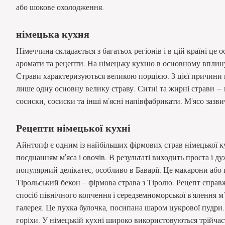
або шокове охолодження.
німецька кухня
Німеччина складається з багатьох регіонів і в цій країні це 
аромати та рецепти. На німецьку кухню в основному вплину
Страви характеризуються великою порцією. З цієї причини в
лише одну основну велику страву. Ситні та жирні страви – 
сосиски, сосиски та інші м’ясні напівфабрикати. М'ясо заз
Рецепти німецької кухні
Айнтопф є одним із найбільших фірмових страв німецької кух
поєднанням м'яса і овочів. В результаті виходить проста і д
популярний делікатес, особливо в Баварії. Це макарони або п
Тірольський бекон - фірмова страва з Тіролю. Рецепт справ
спосіб північного копчення і середземноморської в'ялення м'
галерея. Це пухка булочка, посипана шаром цукрової пудри.
горіхи. У німецькій кухні широко використовуються трійчасте