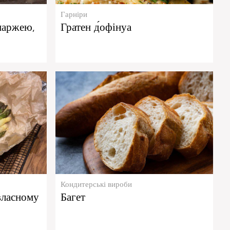
Гарніри
спаржею,
Гратен д́офінуа
Кондитерські вироби
власному
Багет