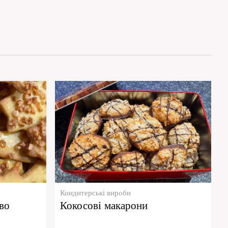
Кондитерські вироби
во
Кокосові макарони