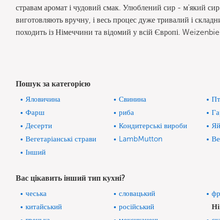
стравам аромат і чудовий смак. Улюблений сир - м'який си
виготовляють вручну, і весь процес дуже тривалий і склад
походить із Німеччини та відомий у всій Європі. Weizenbi
Пошук за категорією
Яловичина
Свинина
Пт
Фарш
риба
Га
Десерти
Кондитерські вироби
Яй
Вегетаріанські страви
LambMutton
Ве
Інший
Вас цікавить інший тип кухні?
чеська
словацький
фр
китайський
російський
Н