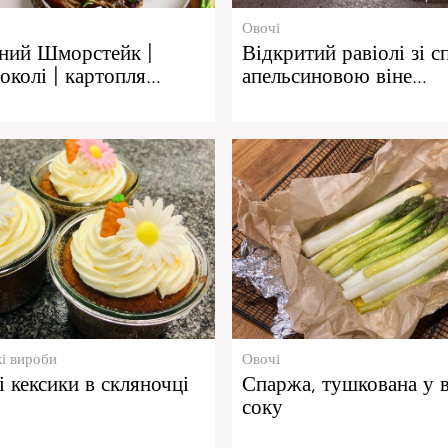
Овочі
ний Шморстейк |
Відкритий равіолі зі 
околі | картопля…
апельсиновою віне…
і вироби
Овочі
 кексики в скляночці
Спаржа, тушкована у 
соку