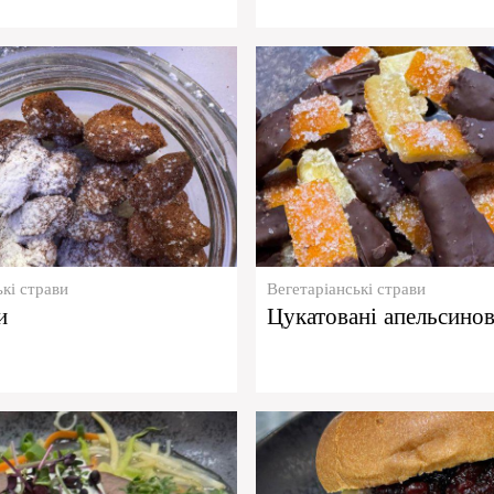
ькі страви
Вегетаріанські страви
и
Цукатовані апельсинов