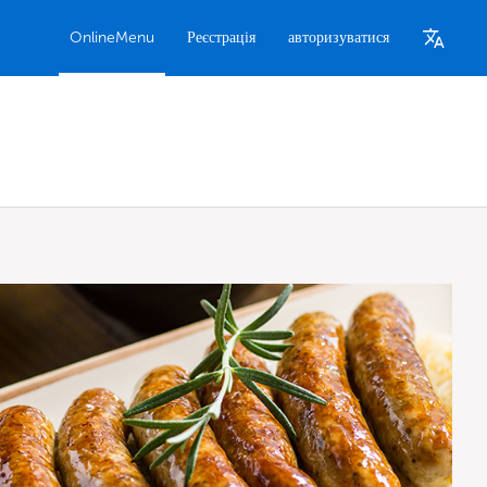
OnlineMenu
Реєстрація
авторизуватися