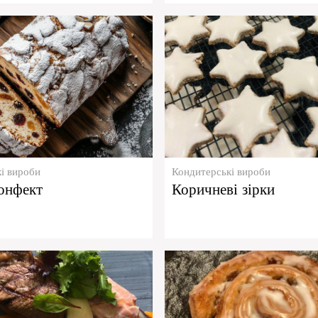
і вироби
Кондитерські вироби
онфект
Коричневі зірки