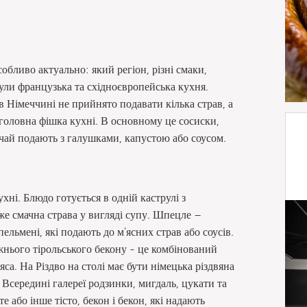
особливо актуально: який регіон, різні смаки,
ли французька та східноєвропейська кухня.
 Німеччині не прийнято подавати кілька страв, а
головна фішка кухні. В основному це сосиски,
вичай подають з галушками, капустою або соусом.
ні. Блюдо готується в одній каструлі з
уже смачна страва у вигляді супу. Шпецле –
ельмені, які подають до м'ясних страв або соусів.
жнього тірольського бекону - це комбінований
яса. На Різдво на столі має бути німецька різдвяна
 Всередині галереї родзинки, мигдаль, цукати та
 або інше тісто, бекон і бекон, які надають