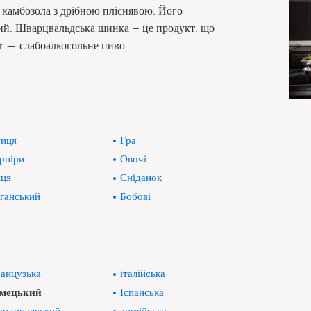
р камбозола з дрібною пліснявою. Його
ний. Шварцвальдська шинка – це продукт, що
er — слабоалкогольне пиво
иця
Гра
рніри
Овочі
ця
Сніданок
ганський
Бобові
анцузька
італійська
імецький
Іспанська