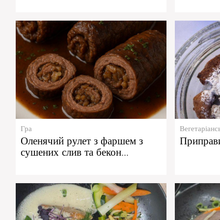
Гра
Вегетаріанс
Оленячий рулет з фаршем з
Приправ
сушених слив та бекон…