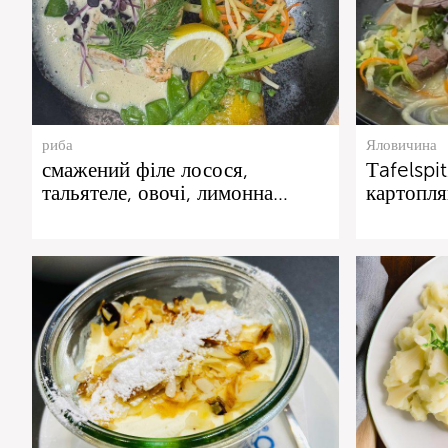
риба
Яловичина
смажений філе лосося,
Тafelspi
тальятеле, овочі, лимонна…
картопля