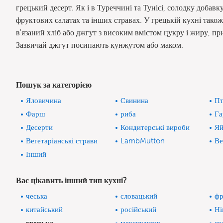
грецький десерт. Як і в Туреччині та Тунісі, солодку добав
фруктових салатах та інших стравах. У грецькій кухні також 
в'язаний хліб або джгут з високим вмістом цукру і жиру, 
Зазвичай джгут посипають кунжутом або маком.
Пошук за категорією
Яловичина
Свинина
Пт
Фарш
риба
Га
Десерти
Кондитерські вироби
Яй
Вегетаріанські страви
LambMutton
Ве
Інший
Вас цікавить інший тип кухні?
чеська
словацький
фр
китайський
російський
Ні