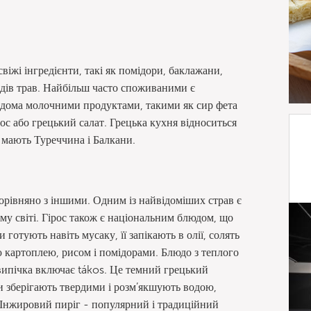
віжі інгредієнти, такі як помідори, баклажани,
видів трав. Найбільш часто споживаними є
відома молочними продуктами, такими як сир фета
рос або грецький салат. Грецька кухня відноситься
 мають Туреччина і Балкани.
орівняно з іншими. Одним із найвідоміших страв є
ому світі. Гірос також є національним блюдом, що
 готують навіть мусаку, її запікають в олії, солять
ю картоплею, рисом і помідорами. Блюдо з теплого
випічка включає tákos. Це темний грецький
ри зберігають твердими і розм’якшують водою,
. Інжировий пиріг - популярний і традиційний