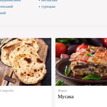
андинавський
англійська
онський
турецька
ший
і вироби
Фарш
б
Мусака