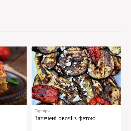
Гарніри
Запечені овочі з фетою