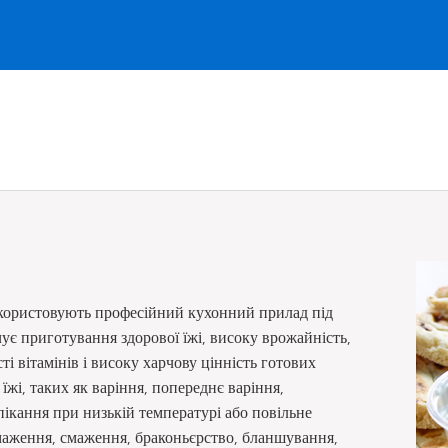
икористовують професійний кухонний прилад під
ує приготування здорової їжі, високу врожайність,
і вітамінів і високу харчову цінність готових
жі, таких як варіння, попереднє варіння,
пікання при низькій температурі або повільне
 смаження, смаження, браконьєрство, бланшування,