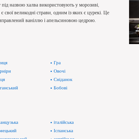
ку під назвою халва використовують у морозиві,
є свої великодні страви, одним із яких є цурекі. Це
приправлений ваніллю і апельсиновою цедрою.
иця
Гра
рніри
Овочі
ця
Сніданок
ганський
Бобові
анцузька
італійська
мецький
Іспанська