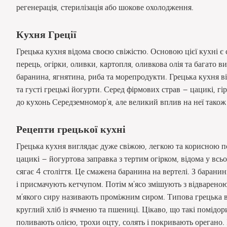
регенерація, стерилізація або шокове охолодження.
Кухня Греції
Грецька кухня відома своєю свіжістю. Основою цієї кухні є с
перець, огірки, оливки, картопля, оливкова олія та багато 
баранина, ягнятина, риба та морепродукти. Грецька кухня 
та густі грецькі йогурти. Серед фірмових страв – цацикі, гі
до кухонь Середземномор'я, але великий вплив на неї також
Рецепти грецької кухні
Грецька кухня виглядає дуже свіжою, легкою та корисною п
цацикі – йогуртова заправка з тертим огірком, відома у всь
сягає 4 століття. Це смажена баранина на вертелі. З баранини
і присмачують кетчупом. Потім м'ясо змішують з відварено
м'якого сиру називають проміжним сиром. Типова грецька 
круглий хліб із ячменю та пшениці. Цікаво, що такі помідо
поливають олією, трохи оцту, солять і покривають орегано