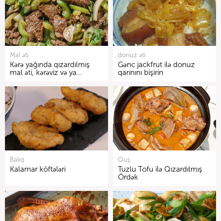
Mal əti
donuz əti
Kərə yağında qızardılmış
Gənc jackfrut ilə donuz
mal əti, kərəviz və ya…
qarınını bişirin
Balıq
Quş
Kalamar köftələri
Tuzlu Tofu ilə Qızardılmış
Ördək