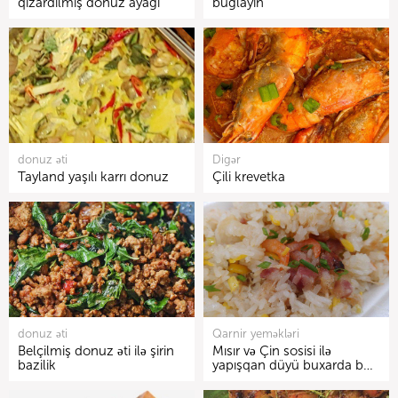
qızardılmış donuz ayağı
buğlayın
donuz əti
Digər
Tayland yaşılı karrı donuz
Çili krevetka
donuz əti
Qarnir yeməkləri
Belçilmiş donuz əti ilə şirin
Mısır və Çin sosisi ilə
bazilik
yapışqan düyü buxarda b…