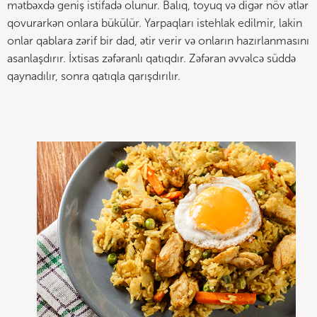
mətbəxdə geniş istifadə olunur. Balıq, toyuq və digər növ ətlər
qovurarkən onlara bükülür. Yarpaqları istehlak edilmir, lakin
onlar qablara zərif bir dad, ətir verir və onların hazırlanmasını
asanlaşdırır. İxtisas zəfəranlı qatıqdır. Zəfəran əvvəlcə süddə
qaynadılır, sonra qatıqla qarışdırılır.