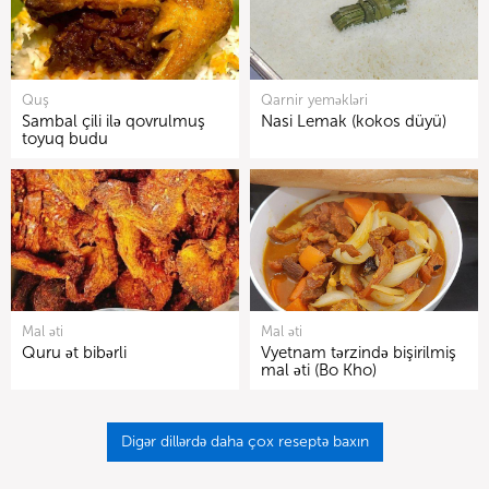
Quş
Qarnir yeməkləri
Sambal çili ilə qovrulmuş
Nasi Lemak (kokos düyü)
toyuq budu
Mal əti
Mal əti
Quru ət bibərli
Vyetnam tərzində bişirilmiş
mal əti (Bo Kho)
Digər dillərdə daha çox reseptə baxın