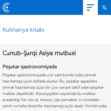
Kulinariya kitabı
Cənub-Şərqi Asiya mətbəxi
Peşəkar qastronomiyada
Peşəkar qastronomiyada çox vaxt kombi soba yemək
hazırlamaq üçün istifadə olunur. Bu, peşəkar aşpazlara
yemək hazırlamaq üçün bir çox variant təklif edən peşəkar
mətbəx obyektidir. Xüsusiyyətləri sayəsində bu mətbəx
avadanlığı hər növ ət, tərəvəz, yan yeməklər, o cümlədən
xəmir və hətta desertlər hazırlamaq üçün əladır. Kombi soba