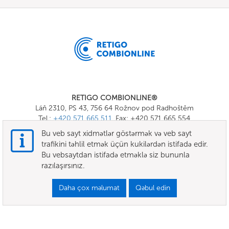
RETIGO COMBIONLINE®
Láň 2310, PS 43, 756 64 Rožnov pod Radhoštěm
Tel.:
+420 571 665 511
, Fax: +420 571 665 554
E-mail:
info@combionline.com
Bu veb sayt xidmətlər göstərmək və veb sayt
trafikini təhlil etmək üçün kukilərdən istifadə edir.
Bu vebsaytdan istifadə etməklə siz bununla
OnlineMenu
razılaşırsınız.
ŞƏRTLƏR VƏ QAYDALAR
Daha çox məlumat
Qəbul edin