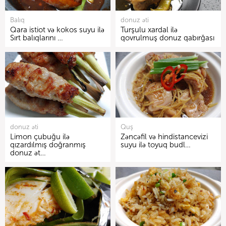
Balıq
donuz əti
Qara istiot və kokos suyu ilə
Turşulu xardal ilə
Sırt balıqlarını …
qovrulmuş donuz qabırğası
donuz əti
Quş
Limon çubuğu ilə
Zəncəfil və hindistancevizi
qızardılmış doğranmış
suyu ilə toyuq budl…
donuz ət…