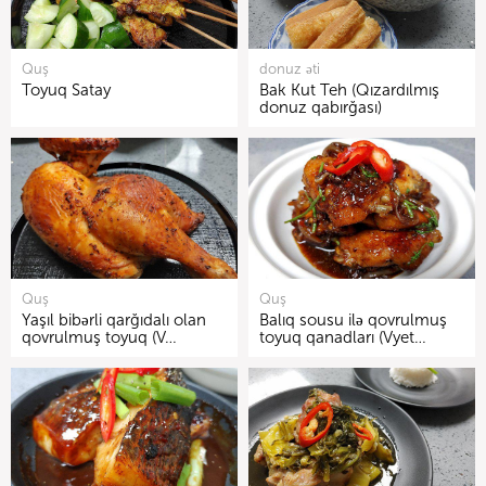
Quş
donuz əti
Toyuq Satay
Bak Kut Teh (Qızardılmış
donuz qabırğası)
Quş
Quş
Yaşıl bibərli qarğıdalı olan
Balıq sousu ilə qovrulmuş
qovrulmuş toyuq (V…
toyuq qanadları (Vyet…