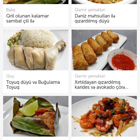
Balıq
Qarnir yeməkləri
Qril olunan kalamar
Dəniz məhsulları ilə
sambal çili ilə
qızardılmış düyü
Quş
Qarnir yeməkləri
Toyuq düyü və Buğulama
Xırtıldayan qızardılmış
Toyuq
karides və avokado çörə…