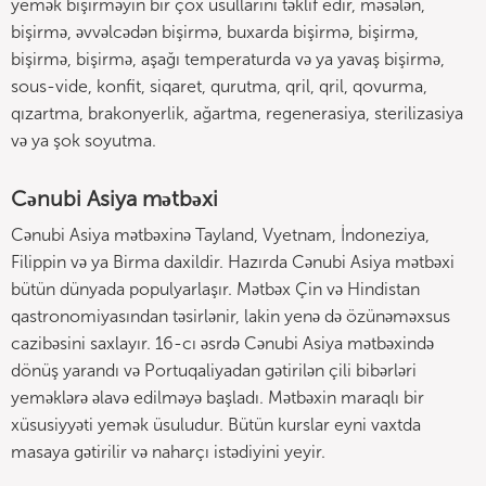
yemək bişirməyin bir çox üsullarını təklif edir, məsələn,
bişirmə, əvvəlcədən bişirmə, buxarda bişirmə, bişirmə,
bişirmə, bişirmə, aşağı temperaturda və ya yavaş bişirmə,
sous-vide, konfit, siqaret, qurutma, qril, qril, qovurma,
qızartma, brakonyerlik, ağartma, regenerasiya, sterilizasiya
və ya şok soyutma.
Cənubi Asiya mətbəxi
Cənubi Asiya mətbəxinə Tayland, Vyetnam, İndoneziya,
Filippin və ya Birma daxildir. Hazırda Cənubi Asiya mətbəxi
bütün dünyada populyarlaşır. Mətbəx Çin və Hindistan
qastronomiyasından təsirlənir, lakin yenə də özünəməxsus
cazibəsini saxlayır. 16-cı əsrdə Cənubi Asiya mətbəxində
dönüş yarandı və Portuqaliyadan gətirilən çili bibərləri
yeməklərə əlavə edilməyə başladı. Mətbəxin maraqlı bir
xüsusiyyəti yemək üsuludur. Bütün kurslar eyni vaxtda
masaya gətirilir və naharçı istədiyini yeyir.