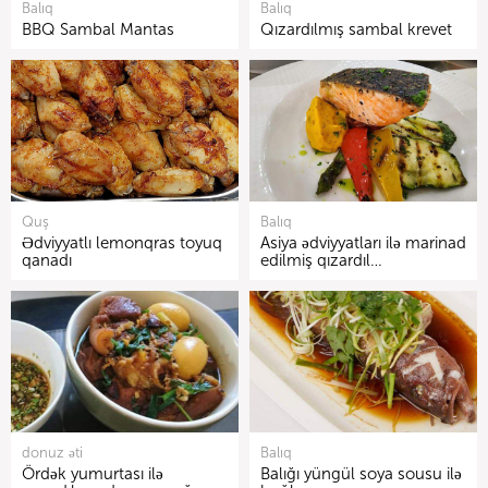
Balıq
Balıq
BBQ Sambal Mantas
Qızardılmış sambal krevet
Quş
Balıq
Ədviyyatlı lemonqras toyuq
Asiya ədviyyatları ilə marinad
qanadı
edilmiş qızardıl…
donuz əti
Balıq
Ördək yumurtası ilə
Balığı yüngül soya sousu ilə