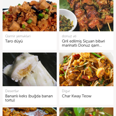
Qarnir yeməkləri
donuz əti
Taro düyü
Qril edilmiş Siçuan bibəri
marinatlı Donuz qarn…
Desertlər
Digər
Bananlı keks (buğda banan
Char Kway Teow
tortu)