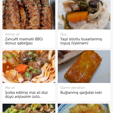
donuz əti
Quş
Zəncəfil marinatlı BBQ
Yaşıl istiotlu buxarlanmış
donuz qabırğası
toyuq (Vyetnam)
Mal əti
Qarnir yeməkləri
Şorba edilmiş mal əti düz
Buğlanmış qarğıdalı keki
düyü əriştəsinin üstü…