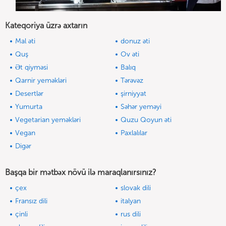
Kateqoriya üzrə axtarın
Mal əti
donuz əti
Quş
Ov əti
Ət qiyməsi
Balıq
Qarnir yeməkləri
Tərəvəz
Desertlər
şirniyyat
Yumurta
Səhər yeməyi
Vegetarian yeməkləri
Quzu Qoyun əti
Vegan
Paxlalılar
Digər
Başqa bir mətbəx növü ilə maraqlanırsınız?
çex
slovak dili
Fransız dili
italyan
çinli
rus dili