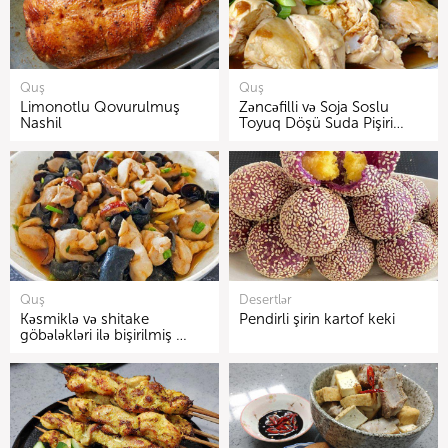
Quş
Quş
Limonotlu Qovurulmuş
Zəncəfilli və Soja Soslu
Nashil
Toyuq Döşü Suda Pişiri…
Quş
Desertlər
Kəsmiklə və shitake
Pendirli şirin kartof keki
göbələkləri ilə bişirilmiş …