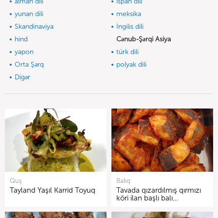
alman dili
ispan dili
yunan dili
meksika
Skandinaviya
İngilis dili
hind
Cənub-Şərqi Asiya
yapon
türk dili
Orta Şərq
polyak dili
Digər
Quş
Balıq
Tayland Yaşıl Karrid Toyuq
Tavada qızardılmış qırmızı
köri ilan başlı balı…