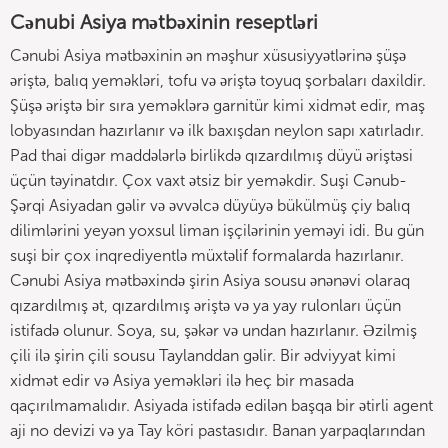
Cənubi Asiya mətbəxinin reseptləri
Cənubi Asiya mətbəxinin ən məşhur xüsusiyyətlərinə şüşə
əriştə, balıq yeməkləri, tofu və əriştə toyuq şorbaları daxildir.
Şüşə əriştə bir sıra yeməklərə garnitür kimi xidmət edir, maş
lobyasından hazırlanır və ilk baxışdan neylon sapı xatırladır.
Pad thai digər maddələrlə birlikdə qızardılmış düyü əriştəsi
üçün təyinatdır. Çox vaxt ətsiz bir yeməkdir. Suşi Cənub-
Şərqi Asiyadan gəlir və əvvəlcə düyüyə bükülmüş çiy balıq
dilimlərini yeyən yoxsul liman işçilərinin yeməyi idi. Bu gün
suşi bir çox inqrediyentlə müxtəlif formalarda hazırlanır.
Cənubi Asiya mətbəxində şirin Asiya sousu ənənəvi olaraq
qızardılmış ət, qızardılmış əriştə və ya yay rulonları üçün
istifadə olunur. Soya, su, şəkər və undan hazırlanır. Əzilmiş
çili ilə şirin çili sousu Taylanddan gəlir. Bir ədviyyat kimi
xidmət edir və Asiya yeməkləri ilə heç bir masada
qaçırılmamalıdır. Asiyada istifadə edilən başqa bir ətirli agent
aji no devizi və ya Tay köri pastasıdır. Banan yarpaqlarından