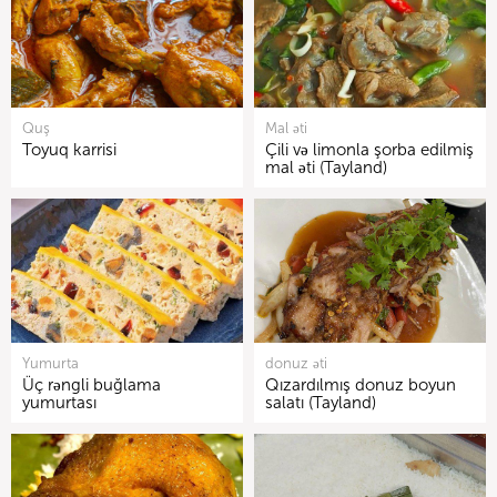
Quş
Mal əti
Toyuq karrisi
Çili və limonla şorba edilmiş
mal əti (Tayland)
Yumurta
donuz əti
Üç rəngli buğlama
Qızardılmış donuz boyun
yumurtası
salatı (Tayland)