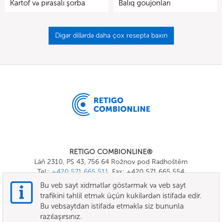
Kartof və pırasalı şorba
Balıq goujonları
Digər dillərdə daha çox reseptə baxın
RETIGO COMBIONLINE®
Láň 2310, PS 43, 756 64 Rožnov pod Radhoštěm
Tel.:
+420 571 665 511
, Fax: +420 571 665 554
E-mail:
info@combionline.com
Bu veb sayt xidmətlər göstərmək və veb sayt
trafikini təhlil etmək üçün kukilərdən istifadə edir.
Bu vebsaytdan istifadə etməklə siz bununla
OnlineMenu
razılaşırsınız.