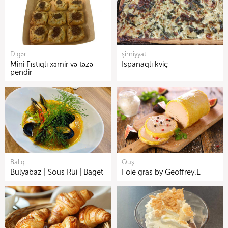
Digər
şirniyyat
Mini Fıstıqlı xəmir və təzə
Ispanaqlı kviç
pendir
Balıq
Quş
Bulyabaz | Sous Rüi | Baget
Foie gras by Geoffrey.L