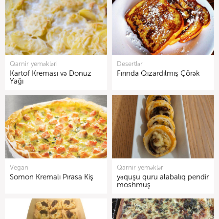
Qarnir yeməkləri
Desertlər
Kartof Kreması və Donuz
Fırında Qızardılmış Çörək
Yağı
Vegan
Qarnir yeməkləri
Somon Kremalı Pırasa Kiş
yəquşu quru alabalıq pendir
moshmuş