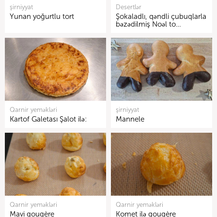
şirniyyat
Desertlər
Yunan yoğurtlu tort
Şokaladlı, qəndli çubuqlarla
bəzədilmiş Noəl to…
Qarnir yeməkləri
şirniyyat
Kartof Galetası Şalot ilə:
Mannele
Qarnir yeməkləri
Qarnir yeməkləri
Mavi gougère
Komet ilə gougère