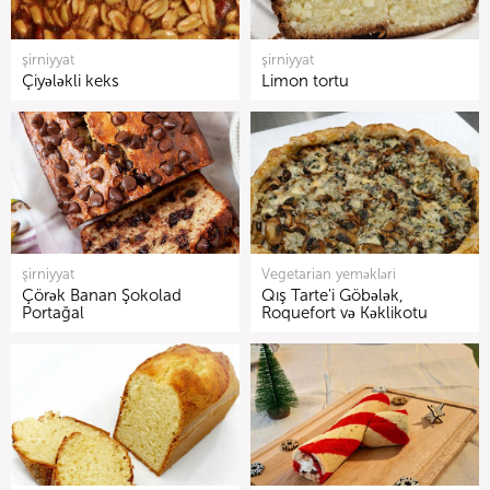
şirniyyat
şirniyyat
Çiyələkli keks
Limon tortu
şirniyyat
Vegetarian yeməkləri
Çörək Banan Şokolad
Qış Tarte'i Göbələk,
Portağal
Roquefort və Kəklikotu