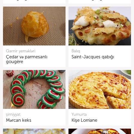
Qarnir yeməkləri
Balıq
Çedar və parmesanlı
Saint-Jacques qabığı
gougère
şirniyyat
Yumurta
Mərcan keks
Kişe Lorriane