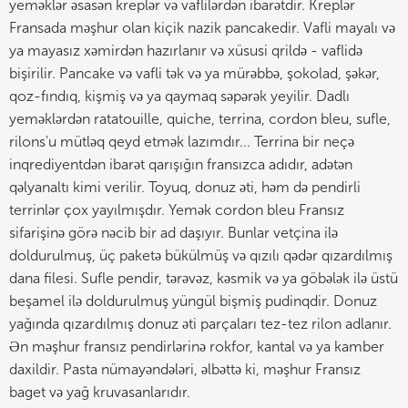
yeməklər əsasən kreplər və vaflilərdən ibarətdir. Kreplər
Fransada məşhur olan kiçik nazik pancakedir. Vafli mayalı və
ya mayasız xəmirdən hazırlanır və xüsusi qrildə - vaflidə
bişirilir. Pancake və vafli tək və ya mürəbbə, şokolad, şəkər,
qoz-fındıq, kişmiş və ya qaymaq səpərək yeyilir. Dadlı
yeməklərdən ratatouille, quiche, terrina, cordon bleu, sufle,
rilons'u mütləq qeyd etmək lazımdır... Terrina bir neçə
inqrediyentdən ibarət qarışığın fransızca adıdır, adətən
qəlyanaltı kimi verilir. Toyuq, donuz əti, həm də pendirli
terrinlər çox yayılmışdır. Yemək cordon bleu Fransız
sifarişinə görə nəcib bir ad daşıyır. Bunlar vetçina ilə
doldurulmuş, üç paketə bükülmüş və qızılı qədər qızardılmış
dana filesi. Sufle pendir, tərəvəz, kəsmik və ya göbələk ilə üstü
beşamel ilə doldurulmuş yüngül bişmiş pudinqdir. Donuz
yağında qızardılmış donuz əti parçaları tez-tez rilon adlanır.
Ən məşhur fransız pendirlərinə rokfor, kantal və ya kamber
daxildir. Pasta nümayəndələri, əlbəttə ki, məşhur Fransız
baget və yağ kruvasanlarıdır.