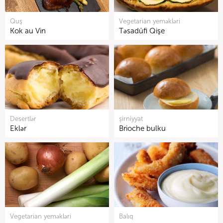
Quş
Vegetarian yeməkləri
Kok au Vin
Təsadüfi Qişe
Desertlər
şirniyyat
Eklər
Brioche bulku
Vegetarian yeməkləri
Balıq