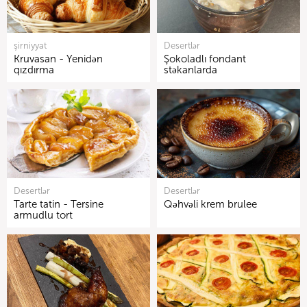
şirniyyat
Desertlər
Kruvasan - Yenidən
Şokoladlı fondant
qızdırma
stəkanlarda
Desertlər
Desertlər
Tarte tatin - Tersine
Qəhvəli krem brulee
armudlu tort