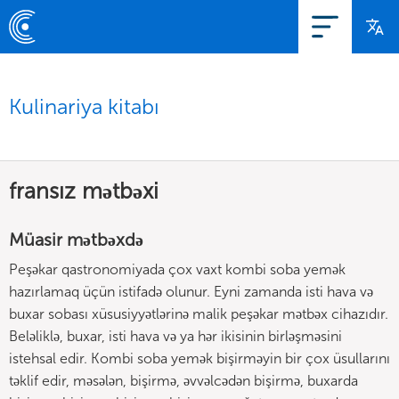
Kulinariya kitabı
fransız mətbəxi
Müasir mətbəxdə
Peşəkar qastronomiyada çox vaxt kombi soba yemək
hazırlamaq üçün istifadə olunur. Eyni zamanda isti hava və
buxar sobası xüsusiyyətlərinə malik peşəkar mətbəx cihazıdır.
Beləliklə, buxar, isti hava və ya hər ikisinin birləşməsini
istehsal edir. Kombi soba yemək bişirməyin bir çox üsullarını
təklif edir, məsələn, bişirmə, əvvəlcədən bişirmə, buxarda