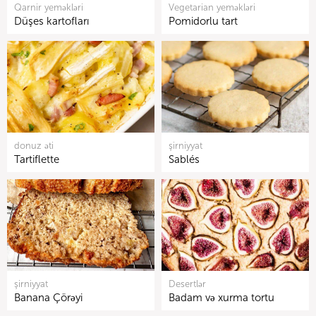
Qarnir yeməkləri
Vegetarian yeməkləri
Düşes kartofları
Pomidorlu tart
donuz əti
şirniyyat
Tartiflette
Sablés
şirniyyat
Desertlər
Banana Çörəyi
Badam və xurma tortu