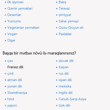
Ət qiyməsi
Balıq
Qarnir yeməkləri
Tərəvəz
Desertlər
şirniyyat
Yumurta
Səhər yeməyi
Vegetarian yeməkləri
Quzu Qoyun əti
Vegan
Paxlalılar
Digər
Başqa bir mətbəx növü ilə maraqlanırsınız?
çex
slovak dili
Fransız dili
italyan
çinli
rus dili
alman dili
ispan dili
yunan dili
meksika
Skandinaviya
İngilis dili
hind
Cənub-Şərqi Asiya
yapon
türk dili