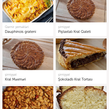
Qarnir yeməkləri
şirniyyat
Dauphinois grateni
Piştaxtalı Kral Qaleti
şirniyyat
şirniyyat
Kral Məxməri
Şokoladlı Kral Tortası