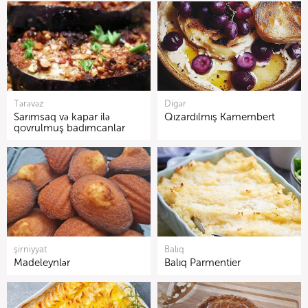
Tərəvəz
Digər
Sarımsaq və kapar ilə
Qızardılmış Kamembert
qovrulmuş badımcanlar
şirniyyat
Balıq
Madeleynlər
Balıq Parmentier