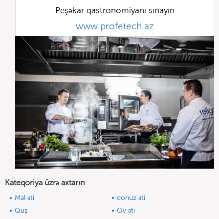
Peşəkar qastronomiyanı sınayın
www.profetech.az
Kateqoriya üzrə axtarın
Mal əti
donuz əti
Quş
Ov əti