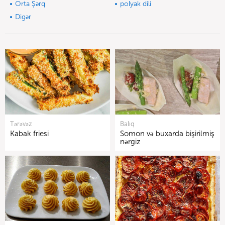
Orta Şərq
polyak dili
Digər
Tərəvəz
Balıq
Kabak friesi
Somon və buxarda bişirilmiş
nərgiz