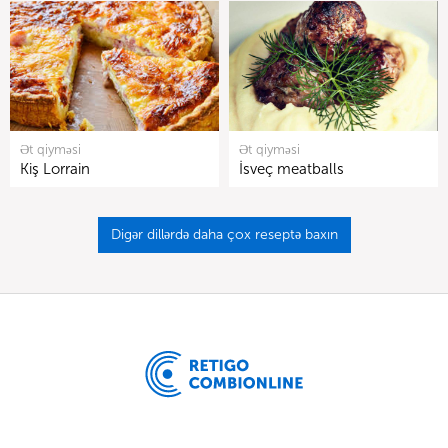
Ət qiyməsi
Ət qiyməsi
Kiş Lorrain
İsveç meatballs
Digər dillərdə daha çox reseptə baxın