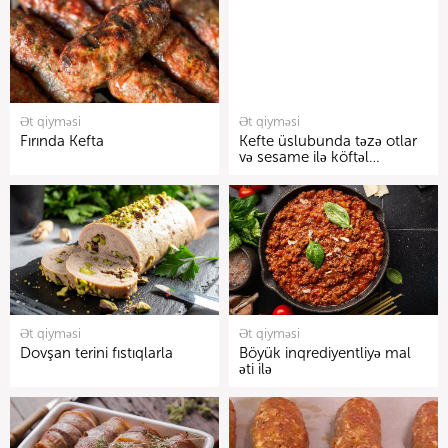
Ət qiyməsi
Ət qiyməsi
Fırında Kefta
Kefte üslubunda təzə otlar
və sesame ilə köftəl…
Ət qiyməsi
Ət qiyməsi
Dovşan terini fıstıqlarla
Böyük inqrediyentliyə mal
əti ilə