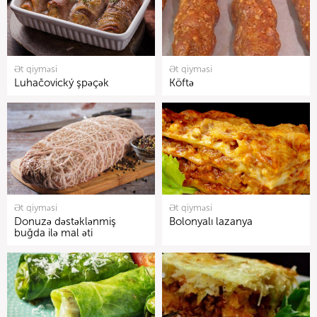
Ət qiyməsi
Ət qiyməsi
Luhačovický şpəçək
Köftə
Ət qiyməsi
Ət qiyməsi
Donuzə dəstəklənmiş
Bolonyalı lazanya
buğda ilə mal əti