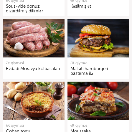
Ət qiyməsi
Ət qiyməsi
Sous-vide donuz
Kəsilmiş ət
qızardılmış dilimlər
Ət qiyməsi
Ət qiyməsi
Evdadi Moravya kolbasaları
Mal əti hamburgeri
pastırma ilə
Ət qiyməsi
Ət qiyməsi
Çoban tortu
Moussaka