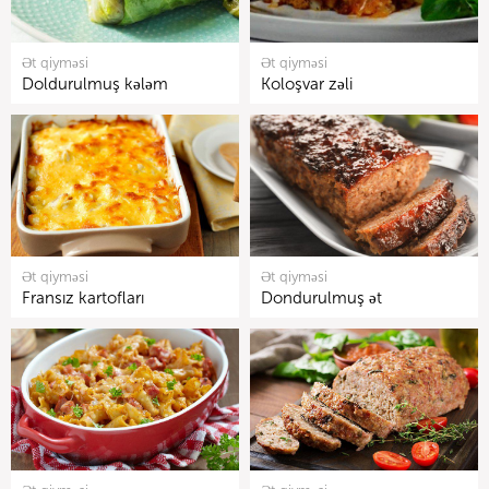
Ət qiyməsi
Ət qiyməsi
Doldurulmuş kələm
Koloşvar zəli
Ət qiyməsi
Ət qiyməsi
Fransız kartofları
Dondurulmuş ət