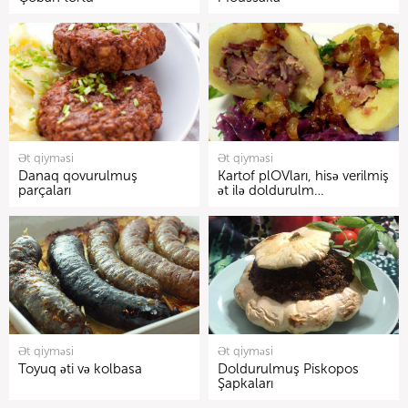
Ət qiyməsi
Ət qiyməsi
Danaq qovurulmuş
Kartof plOVları, hisə verilmiş
parçaları
ət ilə doldurulm…
Ət qiyməsi
Ət qiyməsi
Toyuq əti və kolbasa
Doldurulmuş Piskopos
Şapkaları