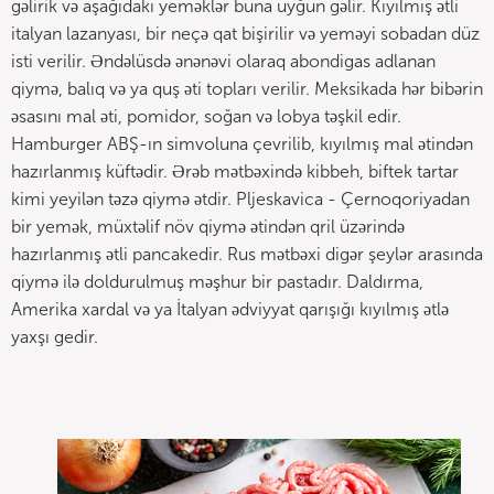
gəlirik və aşağıdakı yeməklər buna uyğun gəlir. Kıyılmış ətli
italyan lazanyası, bir neçə qat bişirilir və yeməyi sobadan düz
isti verilir. Əndəlüsdə ənənəvi olaraq abondigas adlanan
qiymə, balıq və ya quş əti topları verilir. Meksikada hər bibərin
əsasını mal əti, pomidor, soğan və lobya təşkil edir.
Hamburger ABŞ-ın simvoluna çevrilib, kıyılmış mal ətindən
hazırlanmış küftədir. Ərəb mətbəxində kibbeh, biftek tartar
kimi yeyilən təzə qiymə ətdir. Pljeskavica - Çernoqoriyadan
bir yemək, müxtəlif növ qiymə ətindən qril üzərində
hazırlanmış ətli pancakedir. Rus mətbəxi digər şeylər arasında
qiymə ilə doldurulmuş məşhur bir pastadır. Daldırma,
Amerika xardal və ya İtalyan ədviyyat qarışığı kıyılmış ətlə
yaxşı gedir.