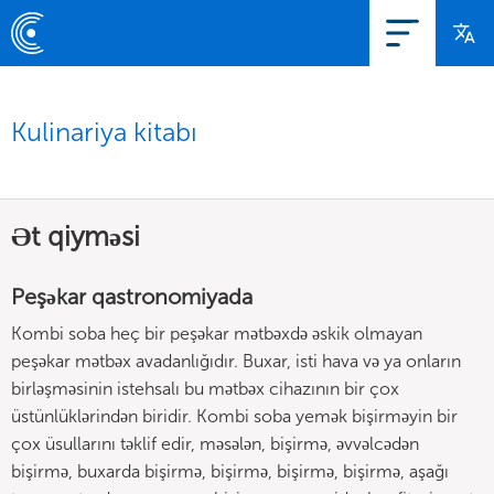
Kulinariya kitabı
Ət qiyməsi
Peşəkar qastronomiyada
Kombi soba heç bir peşəkar mətbəxdə əskik olmayan
peşəkar mətbəx avadanlığıdır. Buxar, isti hava və ya onların
birləşməsinin istehsalı bu mətbəx cihazının bir çox
üstünlüklərindən biridir. Kombi soba yemək bişirməyin bir
çox üsullarını təklif edir, məsələn, bişirmə, əvvəlcədən
bişirmə, buxarda bişirmə, bişirmə, bişirmə, bişirmə, aşağı