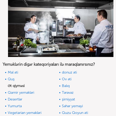
Yeməklərin digər kateqoriyaları ilə maraqlanırsınız?
Mal əti
donuz əti
Quş
Ov əti
Ət qiyməsi
Balıq
Qarnir yeməkləri
Tərəvəz
Desertlər
şirniyyat
Yumurta
Səhər yeməyi
Vegetarian yeməkləri
Quzu Qoyun əti