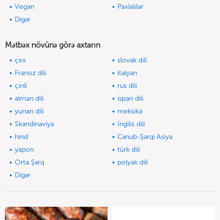
Vegan
Paxlalılar
Digər
Mətbəx növünə görə axtarın
çex
slovak dili
Fransız dili
italyan
çinli
rus dili
alman dili
ispan dili
yunan dili
meksika
Skandinaviya
İngilis dili
hind
Cənub-Şərqi Asiya
yapon
türk dili
Orta Şərq
polyak dili
Digər