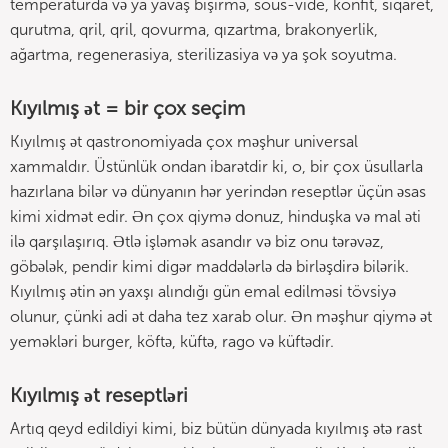
temperaturda və ya yavaş bişirmə, sous-vide, konfit, siqaret,
qurutma, qril, qril, qovurma, qızartma, brakonyerlik,
ağartma, regenerasiya, sterilizasiya və ya şok soyutma.
Kıyılmış ət = bir çox seçim
Kıyılmış ət qastronomiyada çox məşhur universal
xammaldır. Üstünlük ondan ibarətdir ki, o, bir çox üsullarla
hazırlana bilər və dünyanın hər yerindən reseptlər üçün əsas
kimi xidmət edir. Ən çox qiymə donuz, hinduşka və mal əti
ilə qarşılaşırıq. Ətlə işləmək asandır və biz onu tərəvəz,
göbələk, pendir kimi digər maddələrlə də birləşdirə bilərik.
Kıyılmış ətin ən yaxşı alındığı gün emal edilməsi tövsiyə
olunur, çünki adi ət daha tez xarab olur. Ən məşhur qiymə ət
yeməkləri burger, köftə, küftə, rago və küftədir.
Kıyılmış ət reseptləri
Artıq qeyd edildiyi kimi, biz bütün dünyada kıyılmış ətə rast