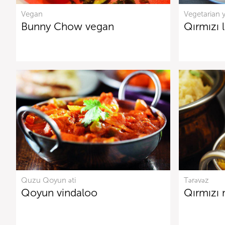
Vegan
Vegetarian 
Bunny Chow vegan
Qırmızı l
Quzu Qoyun əti
Tərəvəz
Qoyun vindaloo
Qırmızı 