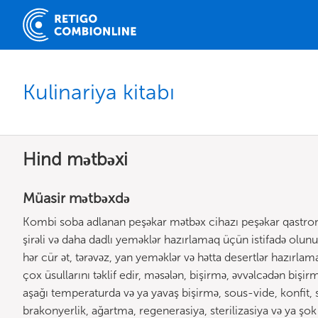
Kulinariya kitabı
Hind mətbəxi
Müasir mətbəxdə
Kombi soba adlanan peşəkar mətbəx cihazı peşəkar qastrono
şirəli və daha dadlı yeməklər hazırlamaq üçün istifadə olunu
hər cür ət, tərəvəz, yan yeməklər və hətta desertlər hazırl
çox üsullarını təklif edir, məsələn, bişirmə, əvvəlcədən bişir
aşağı temperaturda və ya yavaş bişirmə, sous-vide, konfit, s
brakonyerlik, ağartma, regenerasiya, sterilizasiya və ya şo