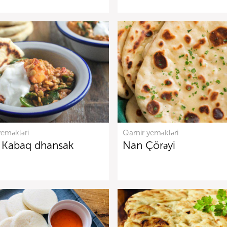
yeməkləri
Qarnir yeməkləri
 Kabaq dhansak
Nan Çörəyi