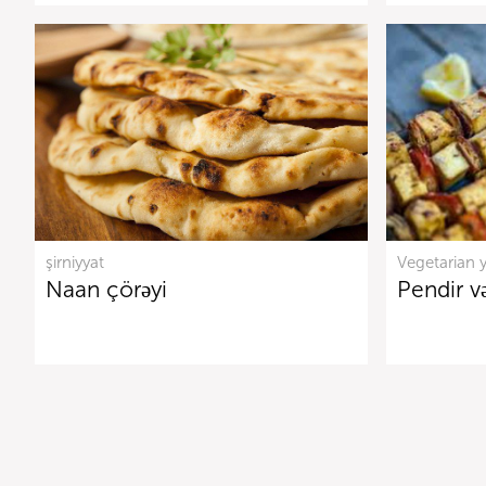
şirniyyat
Vegetarian 
Naan çörəyi
Pendir və