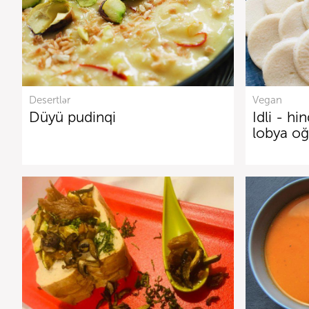
Desertlər
Vegan
Düyü pudinqi
Idli - h
lobya oğ