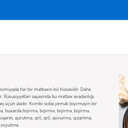
miyada hər bir mətbəxin bir hissəsidir. Daha
r. Xüsusiyyətləri sayəsində bu mətbəx avadanlığı
amaq üçün əladır. Kombi soba yemək bişirməyin bir
mə, buxarda bişirmə, bişirmə, bişirmə, bişirmə,
iqaret, qurutma, qril, qril, qovurma, qızartma,
k soyutma.