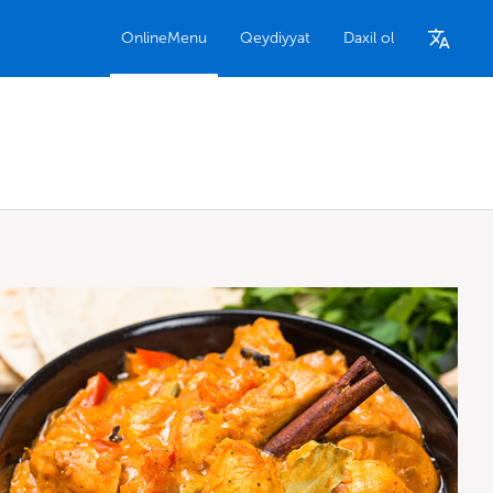
OnlineMenu
Qeydiyyat
Daxil ol