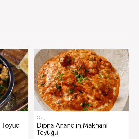
Quş
a Toyuq
Dipna Anand'ın Makhani
Toyuğu