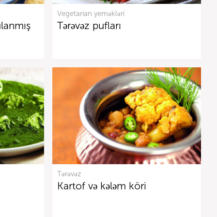
Vegetarian yeməkləri
ulanmış
Tərəvəz pufları
Tərəvəz
Kartof və kələm köri