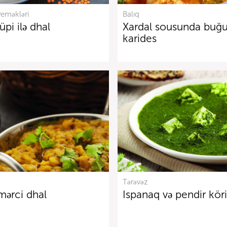
yeməkləri
Balıq
üpi ilə dhal
Xardal sousunda buğ
karides
Tərəvəz
mərci dhal
Ispanaq və pendir köri