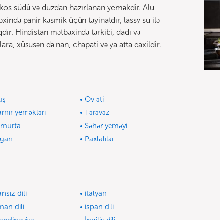
okos südü və duzdan hazırlanan yeməkdir. Alu
xində panír kəsmik üçün təyinatdır, lassy su ilə
dır. Hindistan mətbəxində tərkibi, dadı və
lara, xüsusən də nan, chapati və ya atta daxildir.
uş
Ov əti
rnir yeməkləri
Tərəvəz
murta
Səhər yeməyi
egan
Paxlalılar
ansız dili
italyan
man dili
ispan dili