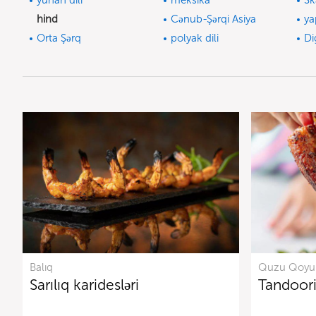
yunan dili
meksika
Sk
hind
Cənub-Şərqi Asiya
ya
Orta Şərq
polyak dili
Di
Balıq
Quzu Qoyun
Sarılıq karidesləri
Tandoor