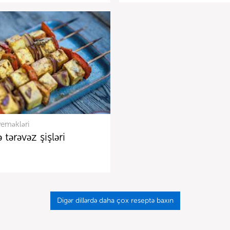
yeməkləri
 tərəvəz şişləri
Digər dillərdə daha çox reseptə baxın