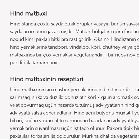
Hind mətbəxi
Hindistanda çoxlu sayda etnik qruplar yaşayır, bunun sayəs
sayda aromatını qazanmışdır. Mətbəx bölgələrə görə fərqləni
noxud kimi paxlalı bitkilərə rast gəlirik. Əksinə, Hindistanın
hind yeməklərinə tandoori, vindaloo, köri, chutney və ya çö
mətbəxində bir çox yeməklər vegetariandır - bir neçə növ pax
pendiri ilə tamamlanır.
Hind mətbəxinin reseptləri
Hind mətbəxinin ən məşhur yeməklərindən biri təndirdir - tə
sarımsaq, sirkə və duz ilə donuz əti; köri - qalın aromatik 
və ət qovurmaq üçün nəzərdə tutulmuş ədviyyatların hind qa
ədviyyatlı salsa achar adlanır. Hind acni bulyonu müxtəlif
bibəri, soğan və xardal toxumundan hazırlanan ədviyyatlı yağ
yeməklərin suvarılması üçün istifadə olunur. Pakora tipik bi
paxlalılar torbaları ilə doldurulur. Murkha dhal da vegetari