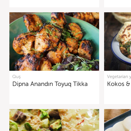
Quş
Vegetarian 
Dipna Anandın Toyuq Tikka
Kokos &