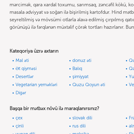
mərcimək, qara xardal toxumu, sarımsaq, zəncəfil kökü, k
masala ədviyyat və soğan ilə bişirilmiş kartofdur. Hind mətbə
seyreltilmiş və mövsümi otlarla əlavə edilmiş çırpılmış qatıq
görünüşü ilə fərqlənən müxtəlif çörək tortları hazırlanır. Bun
Kateqoriya üzrə axtarın
Mal əti
donuz əti
Q
Ət qiyməsi
Balıq
Qa
Desertlər
şirniyyat
Yu
Vegetarian yeməkləri
Quzu Qoyun əti
V
Digər
Başqa bir mətbəx növü ilə maraqlanırsınız?
çex
slovak dili
Fr
çinli
rus dili
al