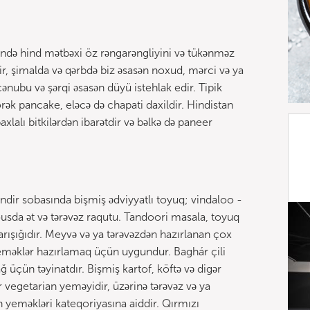
ində hind mətbəxi öz rəngarəngliyini və tükənməz
r, şimalda və qərbdə biz əsasən noxud, mərci və ya
 cənubu və şərqi əsasən düyü istehlak edir. Tipik
rək pancake, eləcə də chapati daxildir. Hindistan
lalı bitkilərdən ibarətdir və bəlkə də paneer
ndir sobasında bişmiş ədviyyatlı toyuq; vindaloo -
sousda ət və tərəvəz raqutu. Tandoori masala, toyuq
rışığıdır. Meyvə və ya tərəvəzdən hazırlanan çox
 yeməklər hazırlamaq üçün uygundur. Baghár çili
 üçün təyinatdır. Bişmiş kartof, köftə və digər
r vegetarian yeməyidir, üzərinə tərəvəz və ya
an yeməkləri kateqoriyasına aiddir. Qırmızı