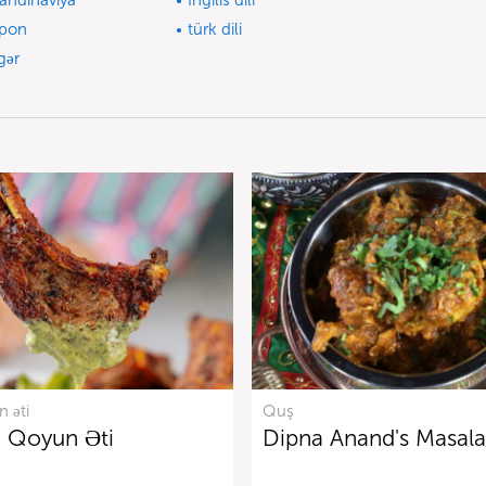
andinaviya
İngilis dili
pon
türk dili
gər
 əti
Quş
i Qoyun Əti
Dipna Anand's Masal