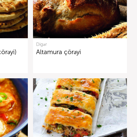
Digər
örəyi)
Altamura çörəyi