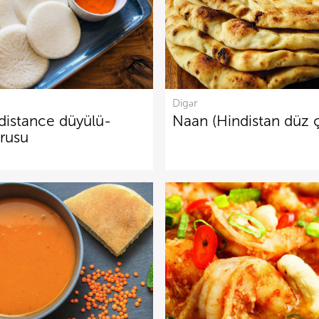
Digər
indistance düyülü-
Naan (Hindistan düz ç
rusu