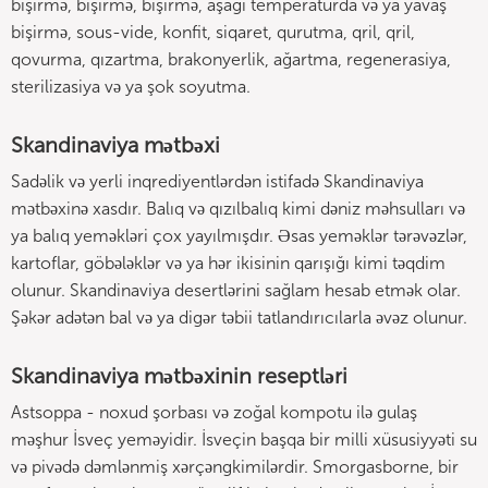
bişirmə, bişirmə, bişirmə, aşağı temperaturda və ya yavaş
bişirmə, sous-vide, konfit, siqaret, qurutma, qril, qril,
qovurma, qızartma, brakonyerlik, ağartma, regenerasiya,
sterilizasiya və ya şok soyutma.
Skandinaviya mətbəxi
Sadəlik və yerli inqrediyentlərdən istifadə Skandinaviya
mətbəxinə xasdır. Balıq və qızılbalıq kimi dəniz məhsulları və
ya balıq yeməkləri çox yayılmışdır. Əsas yeməklər tərəvəzlər,
kartoflar, göbələklər və ya hər ikisinin qarışığı kimi təqdim
olunur. Skandinaviya desertlərini sağlam hesab etmək olar.
Şəkər adətən bal və ya digər təbii tatlandırıcılarla əvəz olunur.
Skandinaviya mətbəxinin reseptləri
Astsoppa - noxud şorbası və zoğal kompotu ilə gulaş
məşhur İsveç yeməyidir. İsveçin başqa bir milli xüsusiyyəti su
və pivədə dəmlənmiş xərçəngkimilərdir. Smorgasborne, bir