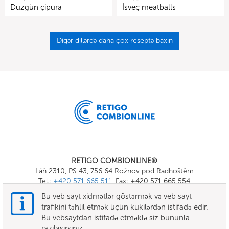
Duzgün çipura
İsveç meatballs
Digər dillərdə daha çox reseptə baxın
RETIGO COMBIONLINE®
Láň 2310, PS 43, 756 64 Rožnov pod Radhoštěm
Tel.:
+420 571 665 511
, Fax: +420 571 665 554
E-mail:
info@combionline.com
Bu veb sayt xidmətlər göstərmək və veb sayt
trafikini təhlil etmək üçün kukilərdən istifadə edir.
Bu vebsaytdan istifadə etməklə siz bununla
OnlineMenu
razılaşırsınız.