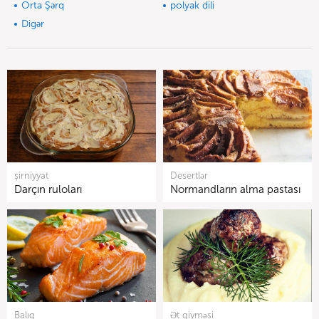
Orta Şərq
polyak dili
Digər
şirniyyat
Desertlər
Darçın ruloları
Normandların alma pastası
Balıq
Ət qiyməsi