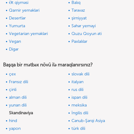
Ət qiyməsi
Balıq
Qarnir yeməkləri
Tərəvəz
Desertlər
şirniyyat
Yumurta
Səhər yeməyi
Vegetarian yeməkləri
Quzu Qoyun əti
Vegan
Paxlalılar
Digər
Başqa bir mətbəx növü ilə maraqlanırsınız?
çex
slovak dili
Fransız dili
italyan
çinli
rus dili
alman dili
ispan dili
yunan dili
meksika
Skandinaviya
İngilis dili
hind
Cənub-Şərqi Asiya
yapon
türk dili