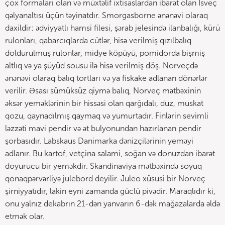
çox formaları olan və müxtəlif ixtisaslardan ibarət olan İsveç
qəlyanaltısı üçün təyinatdır. Smorgasborne ənənəvi olaraq
daxildir: ədviyyatlı hamsi filesi, şərab jelesində ilanbalığı, kürü
rulonları, qabarcıqlarda cütlər, hisə verilmiş qızılbalıq
doldurulmuş rulonlar, midye köpüyü, pomidorda bişmiş
altlıq və ya şüyüd sousu ilə hisə verilmiş döş. Norveçdə
ənənəvi olaraq balıq tortları və ya fiskake adlanan dönərlər
verilir. Əsası sümüksüz qiymə balıq, Norveç mətbəxinin
əksər yeməklərinin bir hissəsi olan qarğıdalı, duz, muskat
qozu, qaynadılmış qaymaq və yumurtadır. Finlərin sevimli
ləzzəti mavi pendir və ət bulyonundan hazırlanan pendir
şorbasıdır. Labskaus Danimarka dənizçilərinin yeməyi
adlanır. Bu kartof, vetçina salami, soğan və donuzdan ibarət
doyurucu bir yeməkdir. Skandinaviya mətbəxində soyuq
qonaqpərvərliyə julebord deyilir. Juleo xüsusi bir Norveç
şirniyyatıdır, lakin eyni zamanda güclü pivədir. Maraqlıdır ki,
onu yalnız dekabrın 21-dən yanvarın 6-dək mağazalarda əldə
etmək olar.