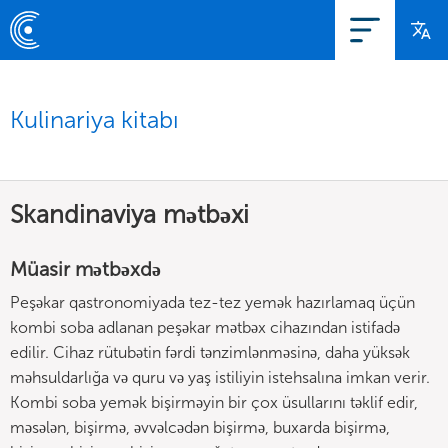
Kulinariya kitabı
Skandinaviya mətbəxi
Müasir mətbəxdə
Peşəkar qastronomiyada tez-tez yemək hazırlamaq üçün
kombi soba adlanan peşəkar mətbəx cihazından istifadə
edilir. Cihaz rütubətin fərdi tənzimlənməsinə, daha yüksək
məhsuldarlığa və quru və yaş istiliyin istehsalına imkan verir.
Kombi soba yemək bişirməyin bir çox üsullarını təklif edir,
məsələn, bişirmə, əvvəlcədən bişirmə, buxarda bişirmə,