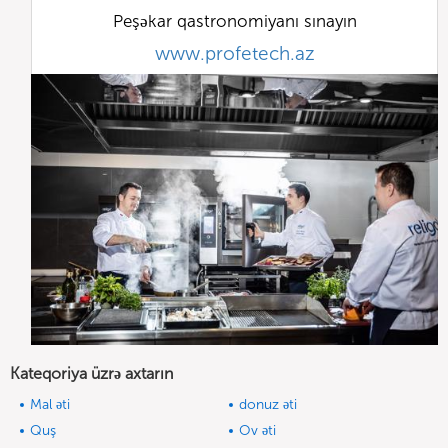
Peşəkar qastronomiyanı sınayın
www.profetech.az
Kateqoriya üzrə axtarın
Mal əti
donuz əti
Quş
Ov əti