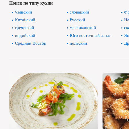
Поиск по типу кухни
Чешский
словацкий
Фр
Китайский
Русский
Не
греческий
мексиканский
ск
индийский
Юго восточный азиат
Яп
Средний Восток
польский
Др