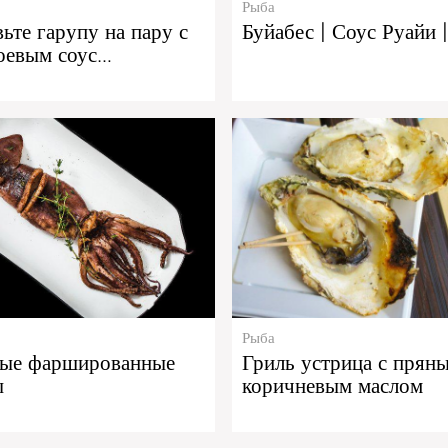
Рыба
ьте гарупу на пару с
Буйабес | Соус Руайи |
оевым соус…
Рыба
ные фаршированные
Гриль устрица с прян
ы
коричневым маслом