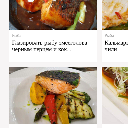
Рыба
Рыба
Глазировать рыбу змееголова
Кальмары
черным перцем и кок…
чили