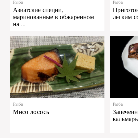
Рыба
Рыба
Азиатские специи,
Приготов
маринованные в обжаренном
легким с
на …
Рыба
Рыба
Мисо лосось
Запечен
кальмар