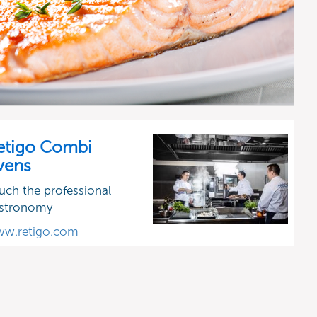
etigo Combi
vens
uch the professional
stronomy
w.retigo.com