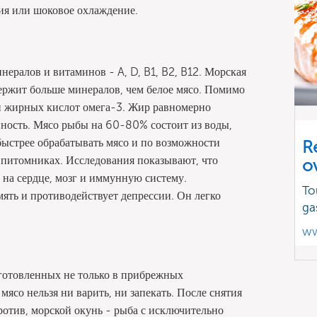
ция или шоковое охлаждение.
ералов и витаминов - A, D, B1, B2, B12. Морская
ержит больше минералов, чем белое мясо. Помимо
и жирных кислот омега-3. Жир равномерно
нность. Мясо рыбы на 60-80% состоит из воды,
быстрее обрабатывать мясо и по возможности
R
питомниках. Исследования показывают, что
o
 на сердце, мозг и иммунную систему.
To
ять и противодействует депрессии. Он легко
ga
ww
готовленных не только в прибрежных
мясо нельзя ни варить, ни запекать. После снятия
против, морской окунь - рыба с исключительно