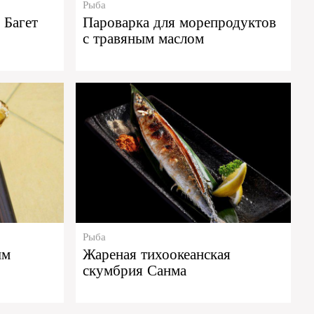
Рыба
 Багет
Пароварка для морепродуктов
с травяным маслом
Рыба
ым
Жареная тихоокеанская
скумбрия Санма