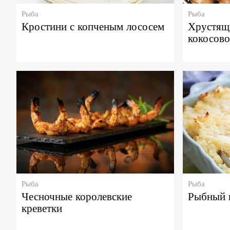
Рыба
Рыба
Кростини с копченым лососем
Хрустящи
кокосово
Рыба
Рыба
Чесночные королевские
Рыбный 
креветки