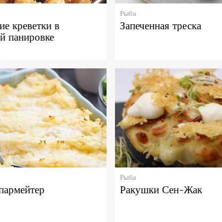
Рыба
е креветки в
Запеченная треска
й панировке
Рыба
пармейтер
Ракушки Сен-Жак