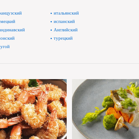
анцузский
итальянский
мецкий
испанский
андинавский
Английский
онский
турецкий
угой