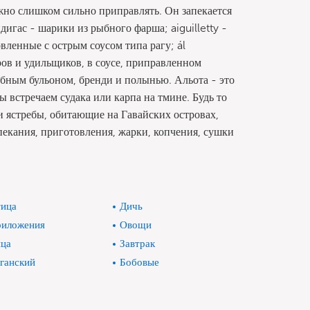
жно слишком сильно приправлять. Он запекается
игас - шарики из рыбного фарша; aiguilletty -
вленные с острым соусом типа рагу; ál
ров и удильщиков, в соусе, приправленном
бным бульоном, бренди и полынью. Альота - это
 встречаем судака или карпа на тмине. Будь то
ли ястребы, обитающие на Гавайских островах,
пекания, приготовления, жарки, копчения, сушки
ица
Дичь
иложения
Овощи
ца
Завтрак
ганский
Бобовые