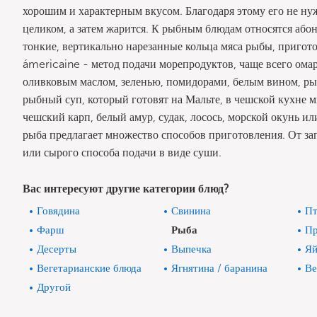
хорошим и характерным вкусом. Благодаря этому его не ну
целиком, а затем жарится. К рыбным блюдам относятся абонд
тонкие, вертикально нарезанные кольца мяса рыбы, пригото
ámericaine - метод подачи морепродуктов, чаще всего ома
оливковым маслом, зеленью, помидорами, белым вином, ры
рыбный суп, который готовят на Мальте, в чешской кухне мы
чешский карп, белый амур, судак, лосось, морской окунь и
рыба предлагает множество способов приготовления. От за
или сырого способа подачи в виде суши.
Вас интересуют другие категории блюд?
Говядина
Свинина
Пт
Фарш
Рыба
Пр
Десерты
Выпечка
Яй
Вегетарианские блюда
Ягнятина / баранина
Ве
Другой