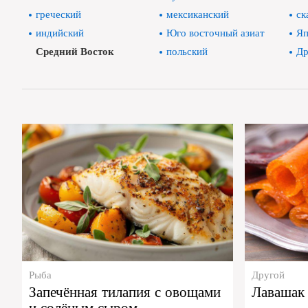
греческий
мексиканский
ск
индийский
Юго восточный азиат
Яп
Средний Восток
польский
Др
Рыба
Другой
Запечённая тилапия с овощами
Лавашак 
и солёным сыром