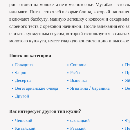
рис готовят на молоке, а не в мясном соке. Мутабак - это сл
или мясо. Пита - это хлеб в форме блина, который наполн
включают басбоузу, манную лепешку с кокосом и сахарным 
слоеного теста с ореховой начинкой. После запекания его з
считать кунжутным соусом, который используется в салатах,
молотого кунжута, имеет гладкую консистенцию и высокое
Поиск по категории
Говядина
Свинина
Пт
Фарш
Рыба
Пр
Десерты
Выпечка
Яй
Вегетарианские блюда
Ягнятина / баранина
Ве
Другой
Вас интересует другой тип кухни?
Чешский
словацкий
Фр
Китайский
Русский
Не