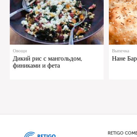
Овощи
Выпечка
Дикий рис с мангольдом,
Нане Ба
финиками и фета
RETIGO COM