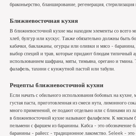
браконьерство, бланширование, регенерация, стерилизация
Ближневосточная кухня
В ближневосточной кухне мы находим элементы со всего ми
хлеб, булгур или кускус. Также обязательно должны быть б
кабачки, баклажаны, огурцы или оливки и мясо - баранина,
выбор специй и трав, которые придают блюдам типичный ар
использованием шафрана, мяты, тимьяна, орегано и тмина
фалафель, тахини с кунжутной пастой или табули.
Рецепты ближневосточной кухни
Если начать с обильного использования бобовых на кухне, 
густая паста, приготовленная из смеси нута, лимонного сока
много применений, ее подают отдельно или с блинами из л
в ближневосточной кухне называют фалафелем. К мясным 
пельмени с фаршем из баранины. Кабса - это обозначение б
баранины - райесс - традиционное лакомство. Seleek - это