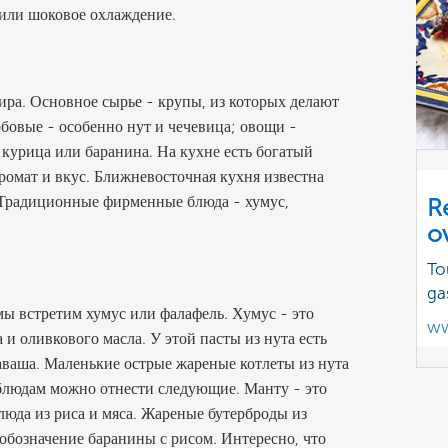
 или шоковое охлаждение.
ра. Основное сырье - крупы, из которых делают
обовые - особенно нут и чечевица; овощи -
 курица или баранина. На кухне есть богатый
омат и вкус. Ближневосточная кухня известна
. Традиционные фирменные блюда - хумус,
R
o
To
ga
мы встретим хумус или фалафель. Хумус - это
ww
 и оливкового масла. У этой пасты из нута есть
аваша. Маленькие острые жареные котлеты из нута
блюдам можно отнести следующие. Манту - это
люда из риса и мяса. Жареные бутерброды из
 обозначение баранины с рисом. Интересно, что