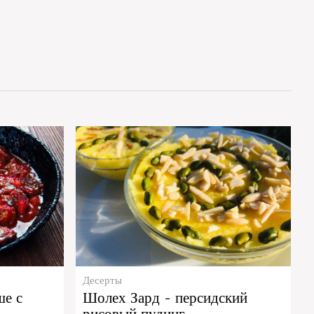
Десерты
ше с
Шолех Зард - персидский
рисовый пудинг