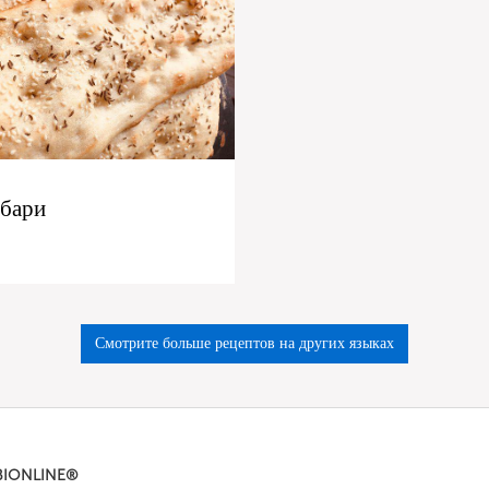
рбари
Смотрите больше рецептов на других языках
BIONLINE®