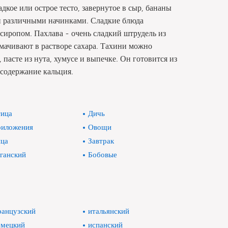
адкое или острое тесто, завернутое в сыр, бананы
ен различными начинками. Сладкие блюда
сиропом. Пахлава - очень сладкий штрудель из
амачивают в растворе сахара. Тахини можно
 пасте из нута, хумусе и выпечке. Он готовится из
 содержание кальция.
ица
Дичь
иложения
Овощи
ца
Завтрак
ганский
Бобовые
анцузский
итальянский
мецкий
испанский