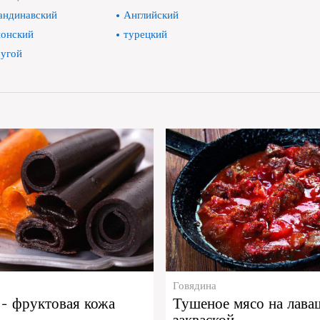
андинавский
Английский
онский
турецкий
угой
Говядина
- фруктовая кожа
Тушеное мясо на лава
закваской