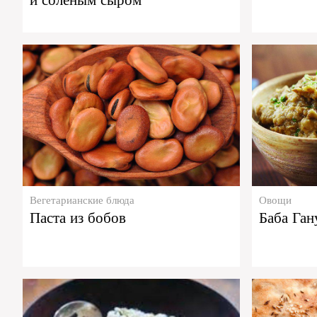
Вегетарианские блюда
Овощи
Паста из бобов
Баба Га