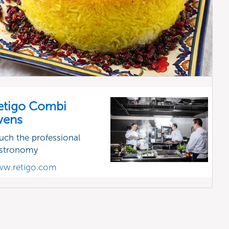
etigo Combi
vens
uch the professional
stronomy
w.retigo.com