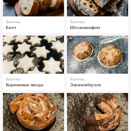
Выпечка
Выпечка
Багет
Штоленконфект
Выпечка
Выпечка
Коричневые звезды
Элизенлебкухен