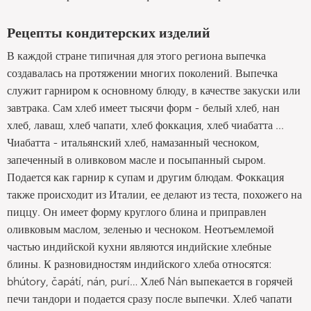
Рецепты кондитерских изделий
В каждой стране типичная для этого региона выпечка
создавалась на протяжении многих поколений. Выпечка
служит гарниром к основному блюду, в качестве закуски или
завтрака. Сам хлеб имеет тысячи форм - белый хлеб, нан
хлеб, лаваш, хлеб чапати, хлеб фоккация, хлеб чиабатта ...
Чиабатта - итальянский хлеб, намазанный чесноком,
запеченный в оливковом масле и посыпанный сыром.
Подается как гарнир к супам и другим блюдам. Фоккация
также происходит из Италии, ее делают из теста, похожего на
пиццу. Он имеет форму круглого блина и приправлен
оливковым маслом, зеленью и чесноком. Неотъемлемой
частью индийской кухни являются индийские хлебные
блины. К разновидностям индийского хлеба относятся:
bhútory, čapátí, nán, purí… Хлеб Nán выпекается в горячей
печи тандори и подается сразу после выпечки. Хлеб чапати