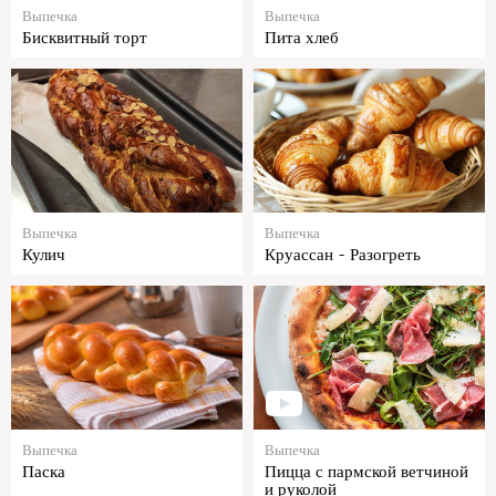
Выпечка
Выпечка
Бисквитный торт
Пита хлеб
Выпечка
Выпечка
Кулич
Круассан - Разогреть
Выпечка
Выпечка
Паска
Пицца с пармской ветчиной
и руколой