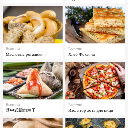
Выпечка
Выпечка
Масловые рогалики
Хлеб Фокачча
Выпечка
Выпечка
蒸中式鵝肉粽子
Изолятор хоть для пици