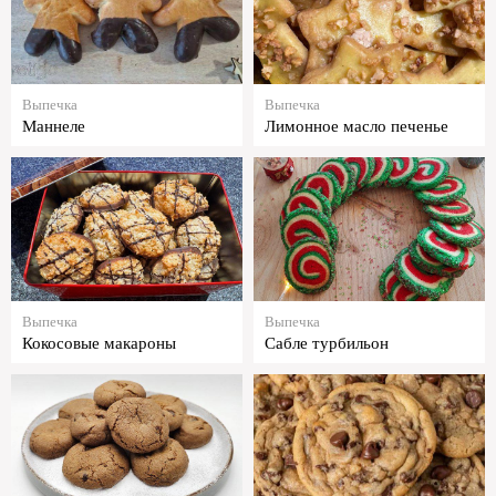
Выпечка
Выпечка
Маннеле
Лимонное масло печенье
Выпечка
Выпечка
Кокосовые макароны
Сабле турбильон