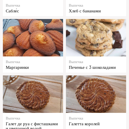
Выпечка
Выпечка
Сабле́с
Хлеб с бананами
Выпечка
Выпечка
Маргаринки
Печенье с 3 шоколадами
Выпечка
Выпечка
Галет де руа с фисташками
Галетта королей
и цветочной водой