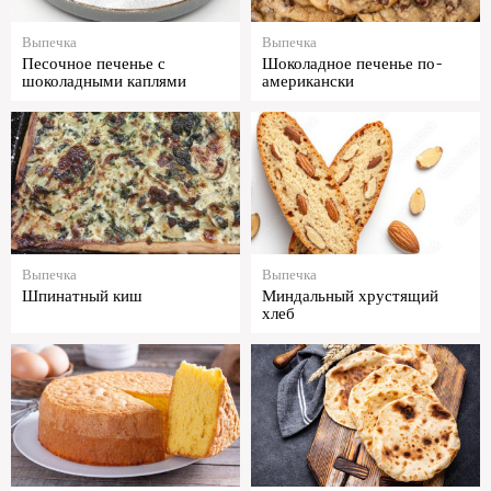
Выпечка
Выпечка
Песочное печенье с
Шоколадное печенье по-
шоколадными каплями
американски
Выпечка
Выпечка
Шпинатный киш
Миндальный хрустящий
хлеб