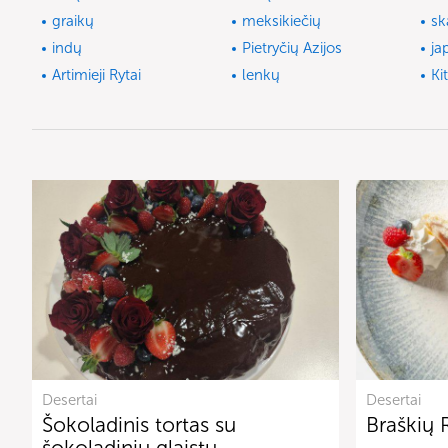
graikų
meksikiečių
sk
indų
Pietryčių Azijos
ja
Artimieji Rytai
lenkų
Ki
Desertai
Desertai
Šokoladinis tortas su
Braškių 
šokoladiniu glaistu