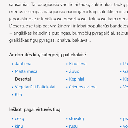
sausainiai. Tai daugiausia vaniliniai taukų suktinukai, taukų
medus ir sirupas daugiausia naudojami kaip saldiklis ruoši
japoniškuose ir kiniškuose desertuose, tokiuose kaip mėnul
Desertuose taip pat yra žinomi ir labai populiarūs bandelės,
– angliškas kalėdinis pudingas, burnočių pyragaičiai, sal
graikiškas figų pyragas, chalva, baklava...
Ar domitės kitų kategorijų patiekalais?
Jautiena
Kiauliena
Pa
Malta mėsa
Žuvis
Ga
Desertai
Kepiniai
Ki
Vegetariški Patiekalai
ėrienos aviena
Ve
Kita
Ieškoti pagal virtuvės tipą
čekų
slovakų
pr
kinų
rusų
vo