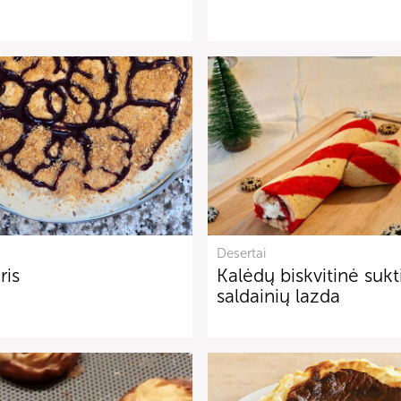
Desertai
ris
Kalėdų biskvitinė sukt
saldainių lazda