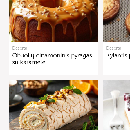
Desertai
Desertai
Obuolių cinamoninis pyragas
Kylantis
su karamele