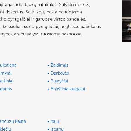
 pyragai arba taukų rutuliukai. Salyklo cukrus,
ant desertus. Saldi sojų pasta naudojama
io pyragaičiai ir garuose virtos bandelės.
 keksiukai, sūrio pyragaičiai, angliškas patiekalas
dumynai, arabų šalyse ruošiama basboosa,
ukštiena
Žaidimas
rnyrai
Daržovės
aušiniai
Pusryčiai
ganas
Ankštiniai augalai
ancūzų kalba
italų
kiečių
ispanų