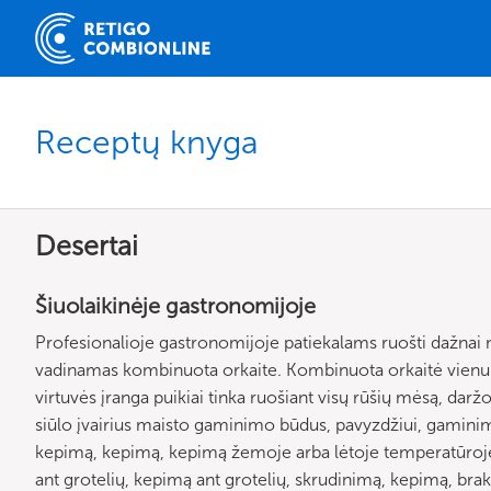
Receptų knyga
Desertai
Šiuolaikinėje gastronomijoje
Profesionalioje gastronomijoje patiekalams ruošti dažnai 
vadinamas kombinuota orkaite. Kombinuota orkaitė vienu me
virtuvės įranga puikiai tinka ruošiant visų rūšių mėsą, dar
siūlo įvairius maisto gaminimo būdus, pavyzdžiui, gaminimą
kepimą, kepimą, kepimą žemoje arba lėtoje temperatūroje
ant grotelių, kepimą ant grotelių, skrudinimą, kepimą, br