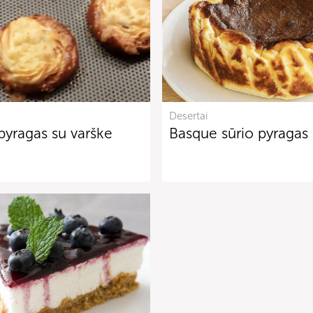
Desertai
 pyragas su varške
Basque sūrio pyragas