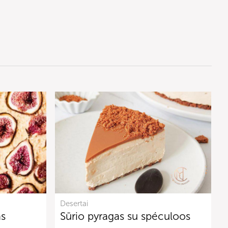
Desertai
as
Sūrio pyragas su spéculoos