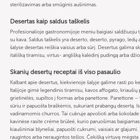
sterilizavimas arba smūginis aušinimas.
Desertas kaip saldus taškelis
Profesionalioje gastronomijoje meniu baigiasi saldžiuoju ta
su kava. Saldus taškelis yra deserto, deserto, pyrago, ledų
šalyse desertas reiškia vaisius arba sūrį. Desertus galima s
itališką tiramisu, virtus- anglišką kalėdinį pudingą arba džiov
Skanių desertų receptai iš viso pasaulio
Kalbant apie desertus, kiekvienoje šalyje galime rasti po kel
Italijoje gimė legendinis tiramisu, kavos affogato, kriaušių 
grietinėlės, supiltos į formas arba panettone. Panettone – t
sūriu ir papuošta braškėmis, sukuriant prabangų desertą. Is
vadinamomis churros. Tai cukruje apvolioti arba šokolade 
kavinėse rasite créme brüleé, kurio paruošimas baigiamas 
kiaušininiai blyneliai, papuošti cukrumi, vaisiais ar glajumi. 
raugintos arba neraugintos tešlos. Čekišką virtuvę mėgst