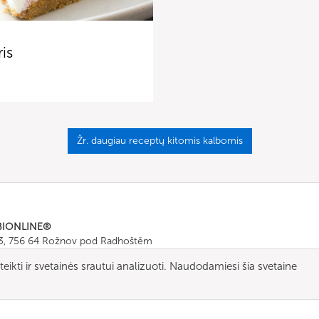
is
Žr. daugiau receptų kitomis kalbomis
BIONLINE®
43, 756 64 Rožnov pod Radhoštěm
665 511
, Fax: +420 571 665 554
ikti ir svetainės srautui analizuoti. Naudodamiesi šia svetaine
ombionline.com