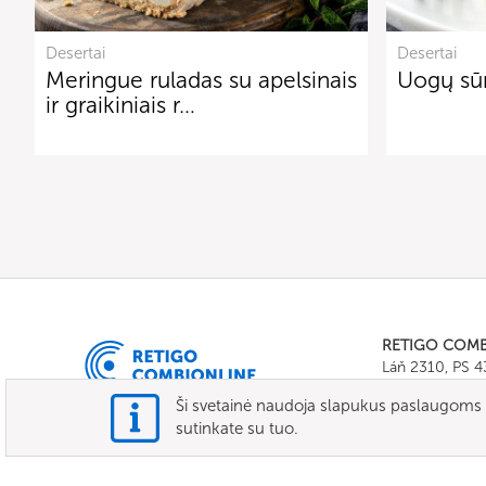
Desertai
Desertai
Meringue ruladas su apelsinais
Uogų sūr
ir graikiniais r…
RETIGO COM
Láň 2310, PS 
Tel.:
+420 571 
Ši svetainė naudoja slapukus paslaugoms te
E-mail:
info@c
sutinkate su tuo.