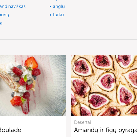
andinaviškas
anglų
ponų
turkų
ta
Desertai
Roulade
Amandų ir figų pyrag