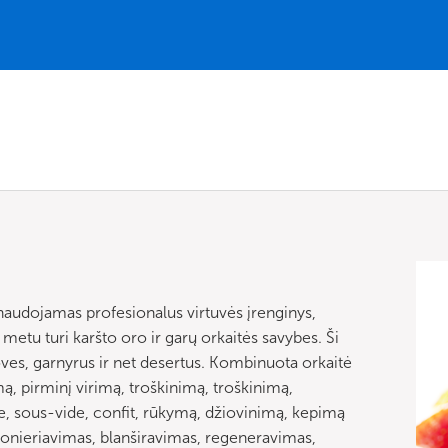
naudojamas profesionalus virtuvės įrenginys,
tu turi karšto oro ir garų orkaitės savybes. Ši
žoves, garnyrus ir net desertus. Kombinuota orkaitė
, pirminį virimą, troškinimą, troškinimą,
, sous-vide, confit, rūkymą, džiovinimą, kepimą
akonieriavimas, blanširavimas, regeneravimas,