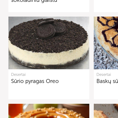
Desertai
Desertai
Sūrio pyragas Oreo
Baskų sū