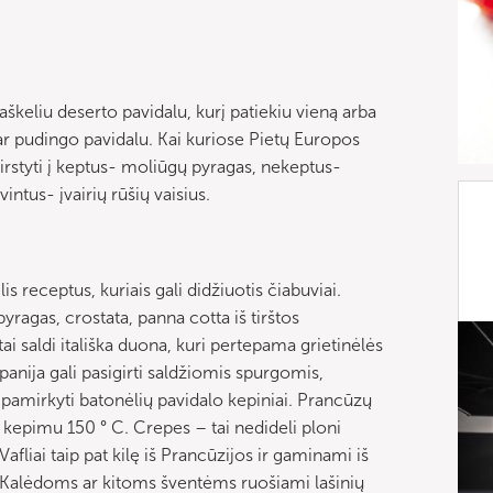
škeliu deserto pavidalu, kurį patiekiu vieną arba
 ar pudingo pavidalu. Kai kuriose Pietų Europos
kirstyti į keptus- moliūgų pyragas, nekeptus-
intus- įvairių rūšių vaisius.
is receptus, kuriais gali didžiuotis čiabuviai.
pyragas, crostata, panna cotta iš tirštos
ai saldi itališka duona, kuri pertepama grietinėlės
panija gali pasigirti saldžiomis spurgomis,
pamirkyti batonėlių pavidalo kepiniai. Prancūzų
kepimu 150 ° C. Crepes – tai nedideli ploni
Vafliai taip pat kilę iš Prancūzijos ir gaminami iš
a Kalėdoms ar kitoms šventėms ruošiami lašinių