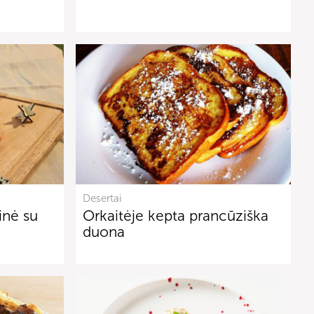
Desertai
inė su
Orkaitėje kepta prancūziška
duona